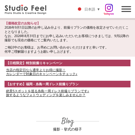
日本語
▼
【価格改定のお知らせ】
2026年9月1日以降のお申し込み分より、前撮りプランの価格を改定させていただくこ
ととなりました。
なお、2026年8月31日までにお申し込みいただいたお客様につきましては、9月以降の
撮影でも現在の価格にてご案内いたします。
ご検討中のお客様は、お早めにお問い合わせいただけますと幸いです。
何卒ご理解賜りますようお願い申し上げます。
【日程限定】特別前撮りキャンペーン
当店の指定日なら通常よりお得に撮影！
カレンダーで対象日のキャンペーンをチェック♪
【おすすめ】福岡 - 糸島一周ドレス前撮りプラン
絶景5スポットを巡る糸島一周ドレス前撮りプランです♪
旅するようなフォトウェディングを楽しみませんか？
Blog
撮影・挙式の様子