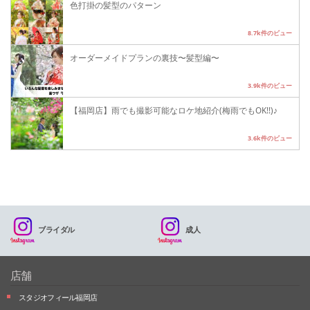
色打掛の髪型のパターン
8.7k件のビュー
オーダーメイドプランの裏技〜髪型編〜
3.9k件のビュー
【福岡店】雨でも撮影可能なロケ地紹介(梅雨でもOK!!)♪
3.6k件のビュー
ブライダル
成人
店舗
スタジオフィール福岡店