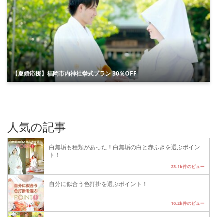
【夏婚応援】福岡市内神社挙式プラン 30％OFF
人気の記事
白無垢も種類があった！白無垢の白と赤ふきを選ぶポイン
ト！
23.1k件のビュー
自分に似合う色打掛を選ぶポイント！
10.2k件のビュー