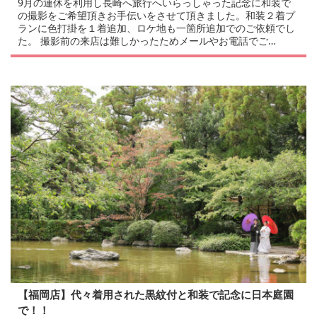
9月の連休を利用し長崎へ旅行へいらっしゃった記念に和装で
の撮影をご希望頂きお手伝いをさせて頂きました。和装２着プ
ランに色打掛を１着追加、ロケ地も一箇所追加でのご依頼でし
た。 撮影前の来店は難しかったためメールやお電話でご…
【福岡店】代々着用された黒紋付と和装で記念に日本庭園
で！！