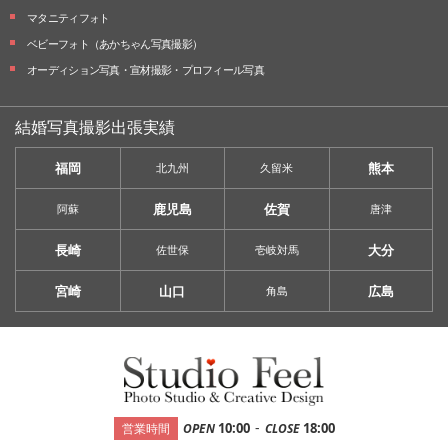
マタニティフォト
ベビーフォト
（あかちゃん写真撮影）
オーディション写真・
宣材撮影・
プロフィール写真
結婚写真撮影出張実績
福岡
熊本
北九州
久留米
鹿児島
佐賀
阿蘇
唐津
長崎
大分
佐世保
壱岐対馬
宮崎
山口
広島
角島
-
10:00
18:00
営業時間
OPEN
CLOSE