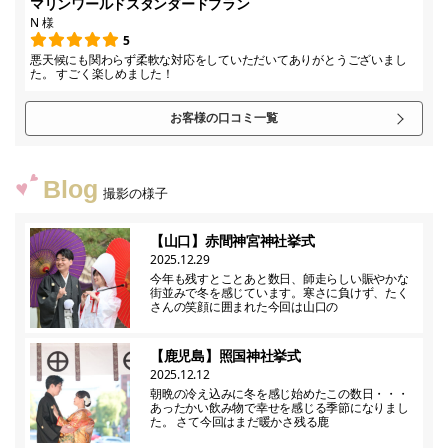
マリンワールドスタンダードプラン
N 様
5
悪天候にも関わらず柔軟な対応をしていただいてありがとうございまし
た。 すごく楽しめました！
お客様の口コミ一覧
Blog
撮影の様子
【山口】赤間神宮神社挙式
2025.12.29
今年も残すとことあと数日、師走らしい賑やかな
街並みで冬を感じています。寒さに負けず、たく
さんの笑顔に囲まれた今回は山口の
【鹿児島】照国神社挙式
2025.12.12
朝晩の冷え込みに冬を感じ始めたこの数日・・・
あったかい飲み物で幸せを感じる季節になりまし
た。 さて今回はまだ暖かさ残る鹿