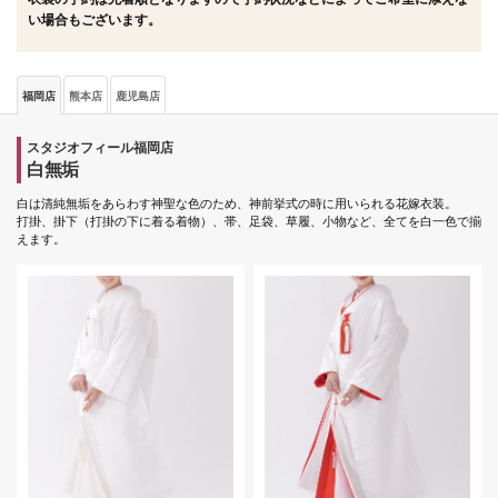
い場合もございます。
福岡店
熊本店
鹿児島店
スタジオフィール福岡店
白無垢
白は清純無垢をあらわす神聖な色のため、神前挙式の時に用いられる花嫁衣装。
打掛、掛下（打掛の下に着る着物）、帯、足袋、草履、小物など、全てを白一色で揃
えます。