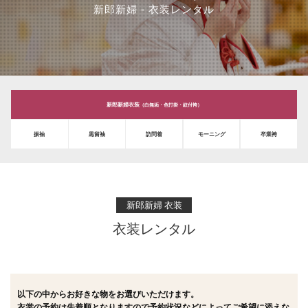
新郎新婦 - 衣装レンタル
新郎新婦衣装
（白無垢・色打掛・紋付袴）
振袖
黒留袖
訪問着
モーニング
卒業袴
新郎新婦 衣装
衣装レンタル
以下の中からお好きな物をお選びいただけます。
衣裳の予約は先着順となりますので予約状況などによってご希望に添えな