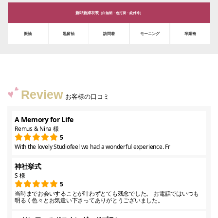
新郎新婦衣装
（白無垢・色打掛・紋付袴）
振袖
黒留袖
訪問着
モーニング
卒業袴
Review
お客様の口コミ
A Memory for Life
Remus & Nina 様
5
With the lovely Studiofeel we had a wonderful experience. Fr
神社挙式
S 様
5
当時までお会いすることが叶わずとても残念でした。 お電話ではいつも
明るく色々とお気遣い下さってありがとうございました。