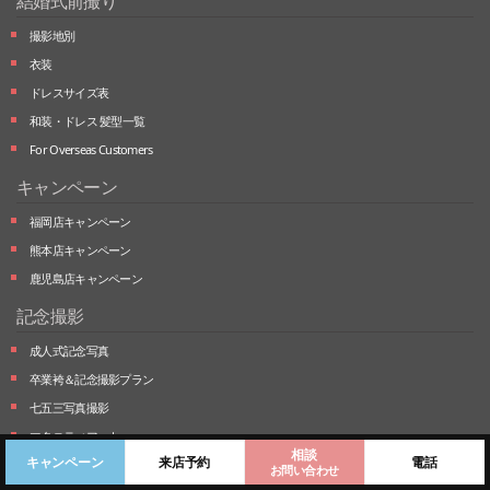
結婚式前撮り
撮影地別
衣装
ドレスサイズ表
和装・ドレス 髪型一覧
For Overseas Customers
キャンペーン
福岡店キャンペーン
熊本店キャンペーン
鹿児島店キャンペーン
記念撮影
成人式記念写真
卒業袴＆記念撮影プラン
七五三写真撮影
マタニティフォト
相談
キャンペーン
来店予約
電話
ベビーフォト
（あかちゃん写真撮影）
お問い合わせ