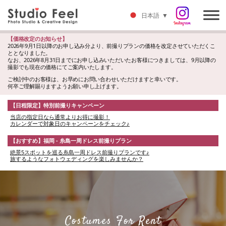
日本語
▼
【価格改定のお知らせ】
2026年9月1日以降のお申し込み分より、前撮りプランの価格を改定させていただくこ
ととなりました。
なお、2026年8月31日までにお申し込みいただいたお客様につきましては、9月以降の
撮影でも現在の価格にてご案内いたします。
ご検討中のお客様は、お早めにお問い合わせいただけますと幸いです。
何卒ご理解賜りますようお願い申し上げます。
【日程限定】特別前撮りキャンペーン
当店の指定日なら通常よりお得に撮影！
カレンダーで対象日のキャンペーンをチェック♪
【おすすめ】福岡 - 糸島一周ドレス前撮りプラン
絶景5スポットを巡る糸島一周ドレス前撮りプランです♪
旅するようなフォトウェディングを楽しみませんか？
Costumes For Rent