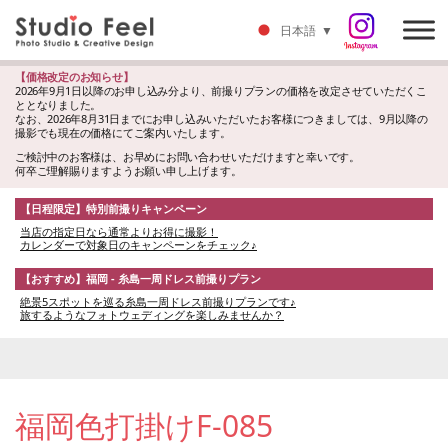
日本語
▼
【価格改定のお知らせ】
2026年9月1日以降のお申し込み分より、前撮りプランの価格を改定させていただくこ
ととなりました。
なお、2026年8月31日までにお申し込みいただいたお客様につきましては、9月以降の
撮影でも現在の価格にてご案内いたします。
ご検討中のお客様は、お早めにお問い合わせいただけますと幸いです。
何卒ご理解賜りますようお願い申し上げます。
【日程限定】特別前撮りキャンペーン
当店の指定日なら通常よりお得に撮影！
カレンダーで対象日のキャンペーンをチェック♪
【おすすめ】福岡 - 糸島一周ドレス前撮りプラン
絶景5スポットを巡る糸島一周ドレス前撮りプランです♪
旅するようなフォトウェディングを楽しみませんか？
福岡色打掛けF-085