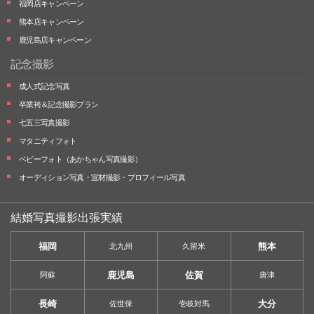
福岡店キャンペーン
熊本店キャンペーン
鹿児島店キャンペーン
記念撮影
成人式記念写真
卒業袴＆記念撮影プラン
七五三写真撮影
マタニティフォト
ベビーフォト
（あかちゃん写真撮影）
オーディション写真・
宣材撮影・
プロフィール写真
結婚写真撮影出張実績
福岡
熊本
北九州
久留米
鹿児島
佐賀
阿蘇
唐津
長崎
大分
佐世保
壱岐対馬