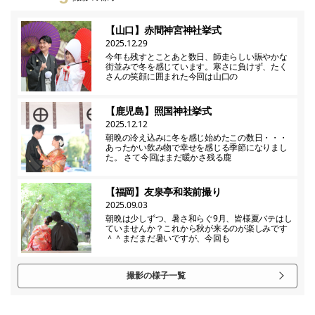
【山口】赤間神宮神社挙式
2025.12.29
今年も残すとことあと数日、師走らしい賑やかな
街並みで冬を感じています。寒さに負けず、たく
さんの笑顔に囲まれた今回は山口の
【鹿児島】照国神社挙式
2025.12.12
朝晩の冷え込みに冬を感じ始めたこの数日・・・
あったかい飲み物で幸せを感じる季節になりまし
た。 さて今回はまだ暖かさ残る鹿
【福岡】友泉亭和装前撮り
2025.09.03
朝晩は少しずつ、暑さ和らぐ9月、皆様夏バテはし
ていませんか？これから秋が来るのが楽しみです
＾＾まだまだ暑いですが、今回も
撮影の様子一覧