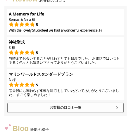
A Memory for Life
Remus & Nina 様
5
With the lovely Studiofeel we had a wonderful experience. Fr
神社挙式
S 様
5
当時までお会いすることが叶わずとても残念でした。 お電話ではいつも
明るく色々とお気遣い下さってありがとうございました。
マリンワールドスタンダードプラン
N 様
5
悪天候にも関わらず柔軟な対応をしていただいてありがとうございまし
た。 すごく楽しめました！
お客様の口コミ一覧
Blog
撮影の様子