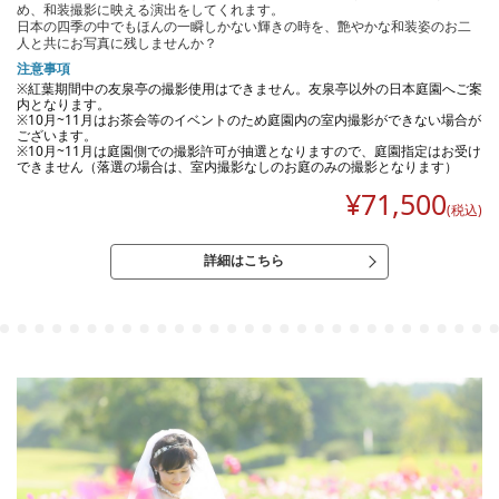
め、和装撮影に映える演出をしてくれます。
日本の四季の中でもほんの一瞬しかない輝きの時を、艶やかな和装姿のお二
人と共にお写真に残しませんか？
注意事項
※紅葉期間中の友泉亭の撮影使用はできません。友泉亭以外の日本庭園へご案
内となります。
※10月~11月はお茶会等のイベントのため庭園内の室内撮影ができない場合が
ございます。
※10月~11月は庭園側での撮影許可が抽選となりますので、庭園指定はお受け
できません（落選の場合は、室内撮影なしのお庭のみの撮影となります）
¥
71,500
(税込)
詳細はこちら