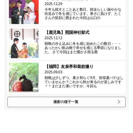
2025.12.29
今年も残すとことあと数日、師走らしい賑やかな
街並みで冬を感じています。寒さに負けず、たく
さんの笑顔に囲まれた今回は山口の
【鹿児島】照国神社挙式
2025.12.12
朝晩の冷え込みに冬を感じ始めたこの数日・・・
あったかい飲み物で幸せを感じる季節になりまし
た。 さて今回はまだ暖かさ残る鹿
【福岡】友泉亭和装前撮り
2025.09.03
朝晩は少しずつ、暑さ和らぐ9月、皆様夏バテはし
ていませんか？これから秋が来るのが楽しみです
＾＾まだまだ暑いですが、今回も
撮影の様子一覧