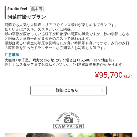
Studio feel
熊本店
阿蘇前撮りプラン
阿蘇でも人気な大観峰エリアででドレス撮影が楽しめるプランです。
秋といえばススキ。ススキといえば阿蘇。
緑の草原が広がっている様子が印象深い阿蘇の風景ですが、秋の季節になる
と阿蘇の大草原一面が黄金色のススキで覆われます。
撮影は明るい青空の草原や見晴らしが良い時間帯も良いですが、夕方の夕日
の時間帯を狙ったドラマチックな雰囲気のお写真も人気です。
注意事項
大観峰+草千里、両方のロケ地に行く場合は+16,500（ロケ地追加）
詳しくはスタッフまでお尋ねください。（別途施設使用料がかかります）
¥
95,700
(税込)
詳細はこちら