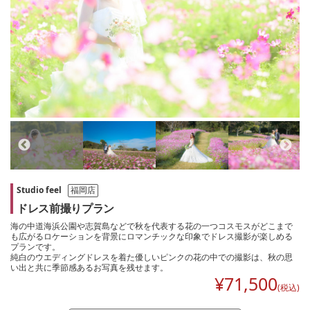
Studio feel
福岡店
ドレス前撮りプラン
海の中道海浜公園や志賀島などで秋を代表する花の一つコスモスがどこまで
も広がるロケーションを背景にロマンチックな印象でドレス撮影が楽しめる
プランです。
純白のウエディングドレスを着た優しいピンクの花の中での撮影は、秋の思
い出と共に季節感あるお写真を残せます。
¥
71,500
(税込)