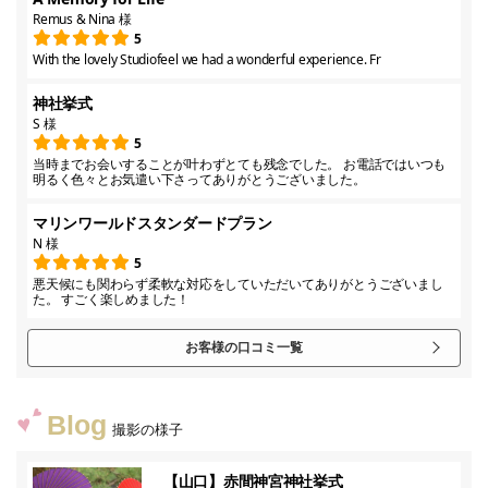
Remus & Nina 様
5
With the lovely Studiofeel we had a wonderful experience. Fr
神社挙式
S 様
5
当時までお会いすることが叶わずとても残念でした。 お電話ではいつも
明るく色々とお気遣い下さってありがとうございました。
マリンワールドスタンダードプラン
N 様
5
悪天候にも関わらず柔軟な対応をしていただいてありがとうございまし
た。 すごく楽しめました！
お客様の口コミ一覧
Blog
撮影の様子
【山口】赤間神宮神社挙式