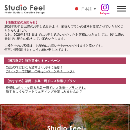
日本語
▼
【価格改定のお知らせ】
2026年9月1日以降のお申し込み分より、前撮りプランの価格を改定させていただくこ
ととなりました。
なお、2026年8月31日までにお申し込みいただいたお客様につきましては、9月以降の
撮影でも現在の価格にてご案内いたします。
ご検討中のお客様は、お早めにお問い合わせいただけますと幸いです。
何卒ご理解賜りますようお願い申し上げます。
【日程限定】特別前撮りキャンペーン
当店の指定日なら通常よりお得に撮影！
カレンダーで対象日のキャンペーンをチェック♪
【おすすめ】福岡 - 糸島一周ドレス前撮りプラン
絶景5スポットを巡る糸島一周ドレス前撮りプランです♪
旅するようなフォトウェディングを楽しみませんか？
S