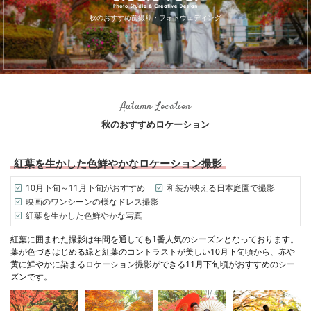
秋のおすすめ前撮り・フォトウェディング
Autumn Location
秋のおすすめロケーション
紅葉を生かした色鮮やかなロケーション撮影
10月下旬～11月下旬がおすすめ
和装が映える日本庭園で撮影
映画のワンシーンの様なドレス撮影
紅葉を生かした色鮮やかな写真
紅葉に囲まれた撮影は年間を通しても1番人気のシーズンとなっております。
葉が色づきはじめる緑と紅葉のコントラストが美しい10月下旬頃から、赤や
黄に鮮やかに染まるロケーション撮影ができる11月下旬頃がおすすめのシー
ズンです。