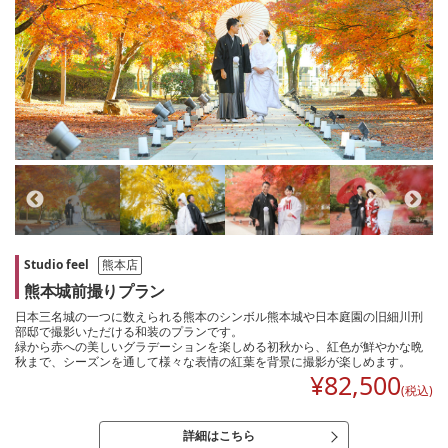
Studio feel
熊本店
熊本城前撮りプラン
日本三名城の一つに数えられる熊本のシンボル熊本城や日本庭園の旧細川刑
部邸で撮影いただける和装のプランです。
緑から赤への美しいグラデーションを楽しめる初秋から、紅色が鮮やかな晩
秋まで、シーズンを通して様々な表情の紅葉を背景に撮影が楽しめます。
¥
82,500
(税込)
詳細はこちら