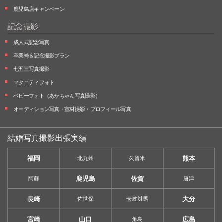
鹿児島店キャンペーン
記念撮影
成人式記念写真
卒業袴＆記念撮影プラン
七五三写真撮影
マタニティフォト
ベビーフォト
（あかちゃん写真撮影）
オーディション写真・
宣材撮影・
プロフィール写真
結婚写真撮影出張実績
福岡
熊本
北九州
久留米
鹿児島
佐賀
阿蘇
唐津
長崎
大分
佐世保
壱岐対馬
宮崎
山口
広島
角島