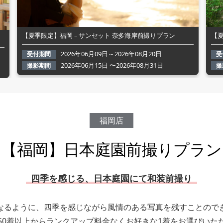
【夏季限定】福岡 – サンセット 奈多海岸前撮りプラン
【夏
2026年06月09日～2026年08月20日
受付期間
受
2026年06月15日 〜2026年08月31日
撮影期間
撮
福岡店
【福岡】日本庭園前撮りプラン
四季を感じる、日本庭園にて和装前撮り
なるように、四季を感じながら風情のある写真を残すことので
50着以上からランクアップ料金なくお好きな1着をお選びいた