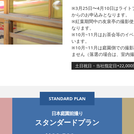
※3月25日〜4月10日はラ
からのお申込みとなります。
※紅葉期間中の友泉亭の撮影
なります。
※10月~11月はお茶会等の
います。
※10月~11月は庭園側での
ません（落選の場合は、室内
土日祝日・当社指定日+22,000
STANDARD PLAN
日本庭園前撮り
スタンダードプラン