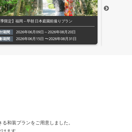
季限定】福岡 – 早朝 日本庭園前撮りプラン
【夏婚応援】福岡
2026年06月09日～2026年08月20日
付期間
2
受付期間
2026年06月15日 〜2026年08月31日
影期間
2
撮影期間
きる和装プランをご用意しました。
だけます。