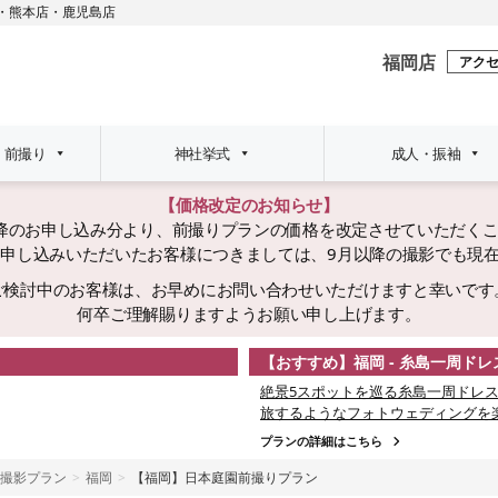
・
熊本店
・
鹿児島店
福岡店
アク
・前撮り
神社挙式
成人・振袖
【価格改定のお知らせ】
日以降のお申し込み分より、前撮りプランの価格を改定させていただく
でにお申し込みいただいたお客様につきましては、9月以降の撮影でも現
ご検討中のお客様は、お早めにお問い合わせいただけますと幸いです
何卒ご理解賜りますようお願い申し上げます。
【おすすめ】福岡 - 糸島一周ド
絶景5スポットを巡る糸島一周ドレス
旅するようなフォトウェディングを
プランの詳細はこちら
撮影プラン
福岡
【福岡】日本庭園前撮りプラン