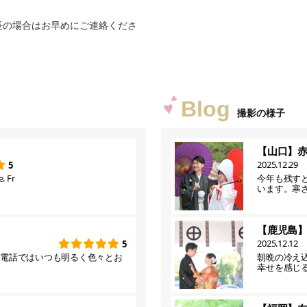
長の場合はお早めにご連絡くださ
Blog
撮影の様子
【山口】
2025.12.29
5
. Fr
今年も残す
います。寒
【鹿児島
2025.12.12
5
お電話ではいつも明るく色々とお
朝晩の冷え
幸せを感じ