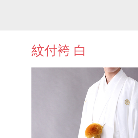
紋付袴 白