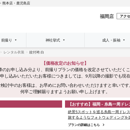
・
熊本店
・
鹿児島店
福岡店
アク
・前撮り
神社挙式
成人・振袖
レンタル衣装
紋付袴 白
【価格改定のお知らせ】
日以降のお申し込み分より、前撮りプランの価格を改定させていただく
でにお申し込みいただいたお客様につきましては、9月以降の撮影でも現
ご検討中のお客様は、お早めにお問い合わせいただけますと幸いです
何卒ご理解賜りますようお願い申し上げます。
【おすすめ】福岡 - 糸島一周ド
絶景5スポットを巡る糸島一周ドレス
旅するようなフォトウェディングを
プランの詳細はこちら