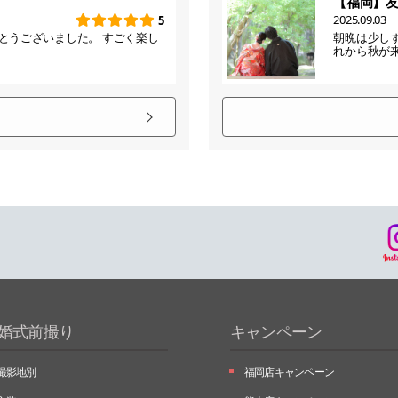
【福岡】
2025.09.03
5
とうございました。 すごく楽し
朝晩は少し
れから秋が
婚式前撮り
キャンペーン
撮影地別
福岡店キャンペーン