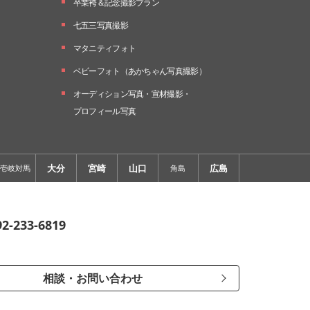
卒業袴＆記念撮影プラン
七五三写真撮影
マタニティフォト
ベビーフォト
（あかちゃん写真撮影）
オーディション写真・
宣材撮影・
プロフィール写真
大分
宮崎
山口
広島
壱岐対馬
角島
92-233-6819
相談・お問い合わせ