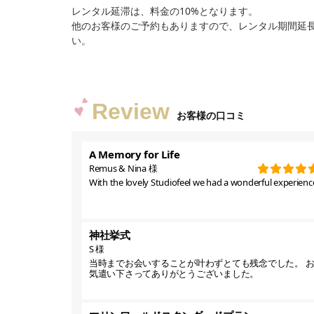
レンタル延滞は、料金の10%となります。
他のお客様のご予約もありますので、レンタル期間延
い。
Review
お客様の口コミ
A Memory for Life
Remus & Nina 様
With the lovely Studiofeel we had a wonderful experience
神社挙式
S 様
当時までお会いすることが叶わずとても残念でした。 
気遣い下さってありがとうございました。