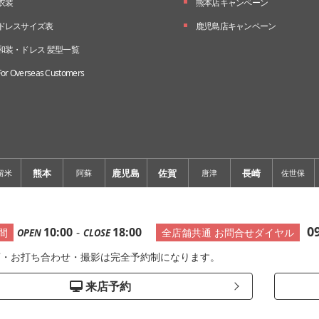
衣装
熊本店キャンペーン
ドレスサイズ表
鹿児島店キャンペーン
和装・ドレス 髪型一覧
For Overseas Customers
熊本
鹿児島
佐賀
長崎
留米
阿蘇
唐津
佐世保
0
10:00
-
18:00
間
全店舗共通 お問合せダイヤル
OPEN
CLOSE
店・お打ち合わせ・撮影は完全予約制になります。
来店予約