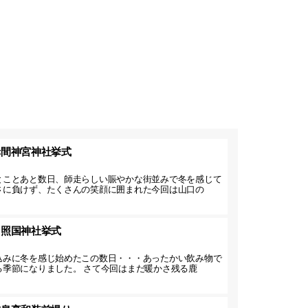
赤間神宮神社挙式
とことあと数日、師走らしい賑やかな街並みで冬を感じて
さに負けず、たくさんの笑顔に囲まれた今回は山口の
】照国神社挙式
込みに冬を感じ始めたこの数日・・・あったかい飲み物で
る季節になりました。 さて今回はまだ暖かさ残る鹿