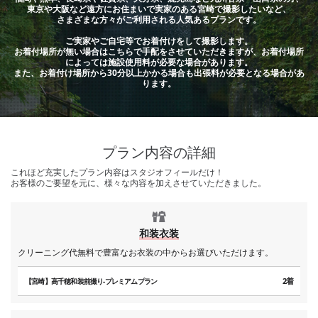
東京や大阪など遠方にお住まいで実家のある宮崎で撮影したいなど、
さまざまな方々がご利用される人気あるプランです。
ご実家やご自宅等でお着付けをして撮影します。
お着付場所が無い場合はこちらで手配をさせていただきますが、お着付場所
によっては施設使用料が必要な場合があります。
また、お着付け場所から30分以上かかる場合も出張料が必要となる場合があ
ります。
プラン内容の詳細
これほど充実したプラン内容はスタジオフィールだけ！
お客様のご要望を元に、様々な内容を加えさせていただきました。
和装衣装
クリーニング代無料で豊富なお衣装の中からお選びいただけます。
2着
【宮崎】高千穂和装前撮り-プレミアムプラン