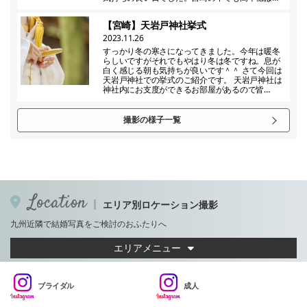
【宮崎】天岩戸神社挙式
2023.11.26
すっかり冬の寒さになってきました。今年は暖冬
らしいですがそれでもやはり冬は冬ですね。息が
白く感じる朝も気持ちが良いです＾＾ さて今回は
天岩戸神社での挙式のご紹介です。 天岩戸神社は
神社内にお支度ができるお部屋があるので皆…
撮影の様子一覧
Location
エリア別ロケーション撮影
九州近隣で結婚写真をご検討のおふたりへ
エリアメニュー
ブライダル
成人