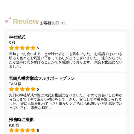
Review
お客様の口コミ
神社挙式
S 様
5
当時までお会いすることが叶わずとても残念でした。 お電話ではいつも
明るく色々とお気遣い下さってありがとうございました。 遠方からでし
たが無事に式を挙げることができ感謝しております。 大変お世話になり
ました。
宮崎八幡宮挙式フルサポートプラン
T&M 様
5
先日の神社挙式の際は大変お世話になりました。 初めてお会いした時か
ら当日まで丁寧で温かい対応をして下さり、安心して本番を迎えられま
した。 娘にも気を配って下さり細かいところにも配慮いただき感謝でい
っぱいです。 素敵な時間…
帰省時に撮影
n.n. 様
5