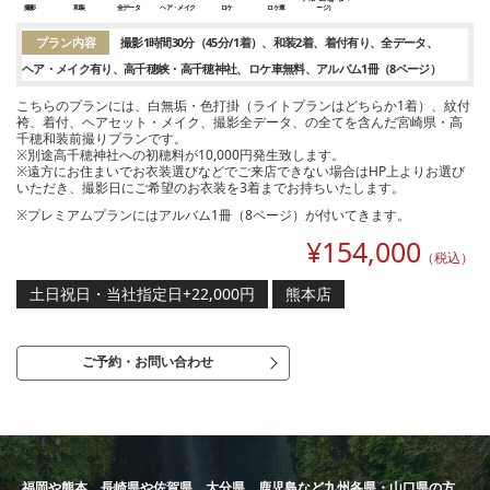
撮影
和装
全データ
ヘア・メイク
ロケ
ロケ車
ージ）
プラン内容
撮影1時間30分（45分/1着）
和装2着
着付有り
全データ
ヘア・メイク有り
高千穂峡・高千穂神社
ロケ車無料
アルバム1冊（8ページ）
こちらのプランには、白無垢・色打掛（ライトプランはどちらか1着）、紋付
袴、着付、ヘアセット・メイク、撮影全データ、の全てを含んだ宮崎県・高
千穂和装前撮りプランです。
※別途高千穂神社への初穂料が10,000円発生致します。
※遠方にお住まいでお衣装選びなどでご来店できない場合はHP上よりお選び
いただき、撮影日にご希望のお衣装を3着までお持ちいたします。
※プレミアムプランにはアルバム1冊（8ページ）が付いてきます。
¥
154,000
（税込）
土日祝日・当社指定日+22,000円
熊本店
ご予約・お問い合わせ
福岡や熊本、長崎県や佐賀県、大分県、鹿児島など九州各県・山口県の方、