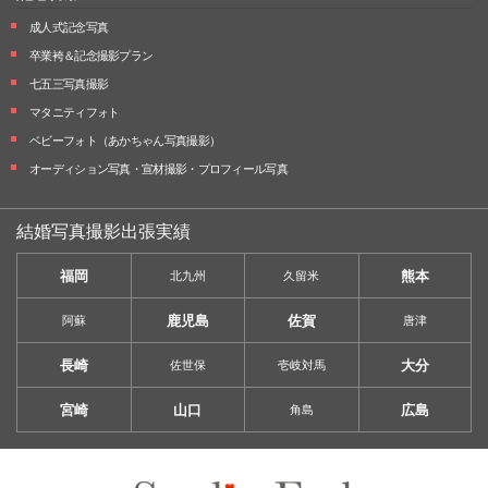
成人式記念写真
卒業袴＆記念撮影プラン
七五三写真撮影
マタニティフォト
ベビーフォト
（あかちゃん写真撮影）
オーディション写真・
宣材撮影・
プロフィール写真
結婚写真撮影出張実績
福岡
熊本
北九州
久留米
鹿児島
佐賀
阿蘇
唐津
長崎
大分
佐世保
壱岐対馬
宮崎
山口
広島
角島