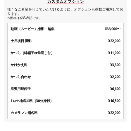
カスタムオプション
様々なご希望を叶えていただけるように、オプションも多数ご用意してお
ります。
※価格は税込表記です。
動画（ムービー）撮影・編集
¥33,000〜
土日祝日 撮影
¥22,000
かつら（綿帽子or角隠し付）
¥11,000
かけかえ料
¥3,300
かつら合わせ
¥2,200
洋髪用綿帽子
¥6,600
1ロケ地追加料（30分撮影）
¥16,500
カメラマン指名料
¥22,000