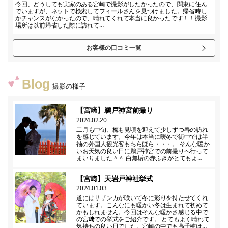
今回、どうしても実家のある宮崎で撮影がしたかったので、関東に住ん
でいますが、ネットで検索してフィールさんを見つけました。帰省時し
かチャンスがなかったので、晴れてくれて本当に良かったです！！撮影
場所は以前帰省した際に訪れて…
お客様の口コミ一覧
Blog
撮影の様子
【宮﨑】鵜戸神宮前撮り
2024.02.20
二月も中旬、梅も見頃を迎えて少しずつ春の訪れ
を感じています。今年は本当に暖冬で街中では半
袖の外国人観光客もちらほら・・・。 そんな暖か
いお天気の良い日に鵜戸神宮での前撮りへ行って
まいりました＾＾ 白無垢の赤ふきがとてもよ…
【宮﨑】天岩戸神社挙式
2024.01.03
道にはサザンカが咲いて冬に彩りを持たせてくれ
ています。こんなにも暖かい冬は生まれて初めて
かもしれません。今回はそんな暖かさ感じる中で
の宮﨑での挙式をご紹介です。 とてもよく晴れて
気持ちの良い日でした。宮崎の中でも高千穂は…