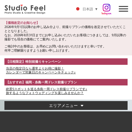
日本語
▼
【価格改定のお知らせ】
2026年9月1日以降のお申し込み分より、前撮りプランの価格を改定させていただくこ
ととなりました。
なお、2026年8月31日までにお申し込みいただいたお客様につきましては、9月以降の
撮影でも現在の価格にてご案内いたします。
ご検討中のお客様は、お早めにお問い合わせいただけますと幸いです。
何卒ご理解賜りますようお願い申し上げます。
【日程限定】特別前撮りキャンペーン
当店の指定日なら通常よりお得に撮影！
カレンダーで対象日のキャンペーンをチェック♪
【おすすめ】福岡 - 糸島一周ドレス前撮りプラン
絶景5スポットを巡る糸島一周ドレス前撮りプランです♪
旅するようなフォトウェディングを楽しみませんか？
エリアメニュー