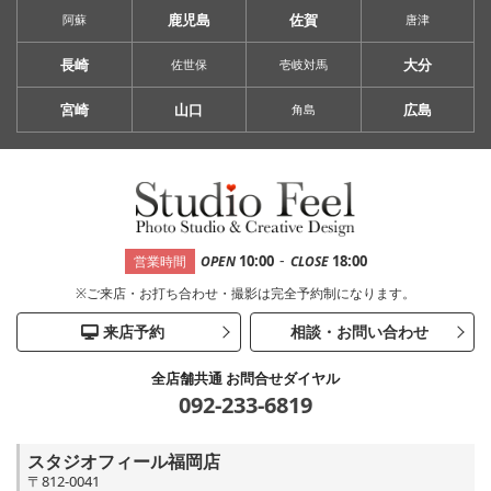
鹿児島
佐賀
阿蘇
唐津
長崎
大分
佐世保
壱岐対馬
宮崎
山口
広島
角島
-
10:00
18:00
営業時間
OPEN
CLOSE
※ご来店・お打ち合わせ・撮影は完全予約制になります。
来店予約
相談・お問い合わせ
全店舗共通 お問合せダイヤル
092-233-6819
スタジオフィール福岡店
〒812-0041