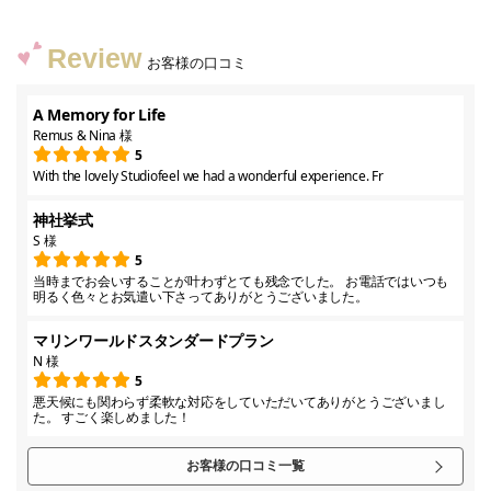
Review
お客様の口コミ
A Memory for Life
Remus & Nina 様
5
With the lovely Studiofeel we had a wonderful experience. Fr
神社挙式
S 様
5
当時までお会いすることが叶わずとても残念でした。 お電話ではいつも
明るく色々とお気遣い下さってありがとうございました。
マリンワールドスタンダードプラン
N 様
5
悪天候にも関わらず柔軟な対応をしていただいてありがとうございまし
た。 すごく楽しめました！
お客様の口コミ一覧