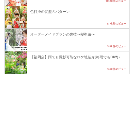
10.2k件のビュー
色打掛の髪型のパターン
8.7k件のビュー
オーダーメイドプランの裏技〜髪型編〜
3.9k件のビュー
【福岡店】雨でも撮影可能なロケ地紹介(梅雨でもOK!!)♪
3.6k件のビュー