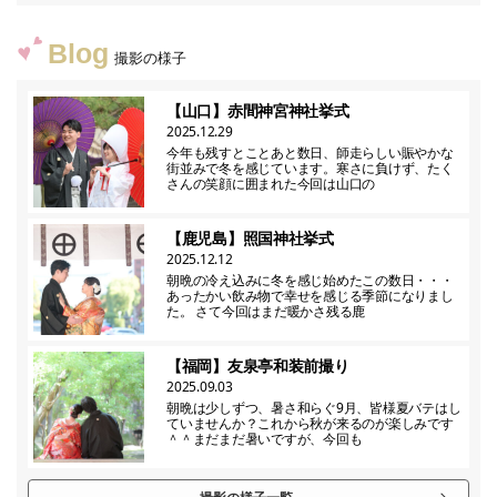
Blog
撮影の様子
【山口】赤間神宮神社挙式
2025.12.29
今年も残すとことあと数日、師走らしい賑やかな
街並みで冬を感じています。寒さに負けず、たく
さんの笑顔に囲まれた今回は山口の
【鹿児島】照国神社挙式
2025.12.12
朝晩の冷え込みに冬を感じ始めたこの数日・・・
あったかい飲み物で幸せを感じる季節になりまし
た。 さて今回はまだ暖かさ残る鹿
【福岡】友泉亭和装前撮り
2025.09.03
朝晩は少しずつ、暑さ和らぐ9月、皆様夏バテはし
ていませんか？これから秋が来るのが楽しみです
＾＾まだまだ暑いですが、今回も