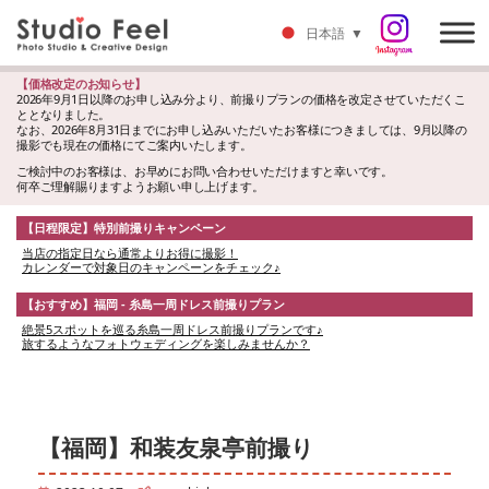
日本語
▼
【価格改定のお知らせ】
2026年9月1日以降のお申し込み分より、前撮りプランの価格を改定させていただくこ
ととなりました。
なお、2026年8月31日までにお申し込みいただいたお客様につきましては、9月以降の
撮影でも現在の価格にてご案内いたします。
ご検討中のお客様は、お早めにお問い合わせいただけますと幸いです。
何卒ご理解賜りますようお願い申し上げます。
【日程限定】特別前撮りキャンペーン
当店の指定日なら通常よりお得に撮影！
カレンダーで対象日のキャンペーンをチェック♪
【おすすめ】福岡 - 糸島一周ドレス前撮りプラン
絶景5スポットを巡る糸島一周ドレス前撮りプランです♪
旅するようなフォトウェディングを楽しみませんか？
【福岡】和装友泉亭前撮り