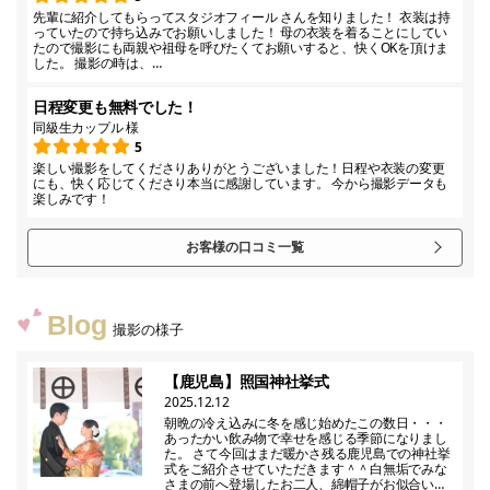
先輩に紹介してもらってスタジオフィール さんを知りました！ 衣装は持
っていたので持ち込みでお願いしました！ 母の衣装を着ることにしてい
たので撮影にも両親や祖母を呼びたくてお願いすると、快くOKを頂けま
した。 撮影の時は、…
日程変更も無料でした！
同級生カップル 様
5
楽しい撮影をしてくださりありがとうございました！日程や衣装の変更
にも、快く応じてくださり本当に感謝しています。 今から撮影データも
楽しみです！
お客様の口コミ一覧
Blog
撮影の様子
【鹿児島】照国神社挙式
2025.12.12
朝晩の冷え込みに冬を感じ始めたこの数日・・・
あったかい飲み物で幸せを感じる季節になりまし
た。 さて今回はまだ暖かさ残る鹿児島での神社挙
式をご紹介させていただきます＾＾白無垢でみな
さまの前へ登場したお二人、綿帽子がお似合い…