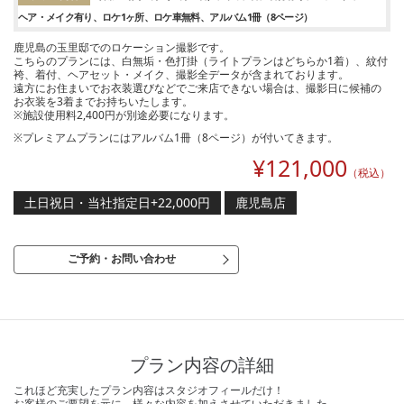
ヘア・メイク有り
ロケ1ヶ所
ロケ車無料
アルバム1冊（8ページ）
鹿児島の玉里邸でのロケーション撮影です。
こちらのプランには、白無垢・色打掛（ライトプランはどちらか1着）、紋付
袴、着付、ヘアセット・メイク、撮影全データが含まれております。
遠方にお住まいでお衣装選びなどでご来店できない場合は、撮影日に候補の
お衣装を3着までお持ちいたします。
※施設使用料2,400円が別途必要になります。
※プレミアムプランにはアルバム1冊（8ページ）が付いてきます。
¥
121,000
（税込）
土日祝日・当社指定日+22,000円
鹿児島店
ご予約・お問い合わせ
プラン内容の詳細
これほど充実したプラン内容はスタジオフィールだけ！
お客様のご要望を元に、様々な内容を加えさせていただきました。