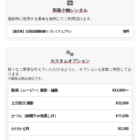
和装小物レンタル
撮影時に使用する番傘を無料にてご利用頂けます。
無料
【鹿児島】玉里邸庭園前撮り-プレミアムプラン
カスタムオプション
様々なご希望を叶えていただけるように、オプションも多数ご用意してお
ります。
※価格は税込表記です。
動画（ムービー）撮影・編集
¥33,000〜
土日祝日 撮影
¥22,000
かつら（綿帽子or角隠し付）
¥11,000
かけかえ料
¥3,300