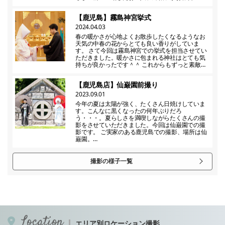
【鹿児島】霧島神宮挙式
2024.04.03
春の暖かさが心地よくお散歩したくなるようなお
天気の中春の花からとても良い香りがしていま
す。 さて今回は霧島神宮での挙式を担当させてい
ただきました。暖かさに包まれる神社はとても気
持ちが良かったです＾＾ これからもずっと素敵…
【鹿児島店】仙巌園前撮り
2023.09.01
今年の夏は太陽が強く、たくさん日焼けしていま
す。こんなに黒くなったの何年ぶりだろ
う・・・。夏らしさを満喫しながらたくさんの撮
影をさせていただきました。今回は仙巌園での撮
影です。 ご実家のある鹿児島での撮影、場所は仙
巌園。…
撮影の様子一覧
Location
エリア別ロケーション撮影