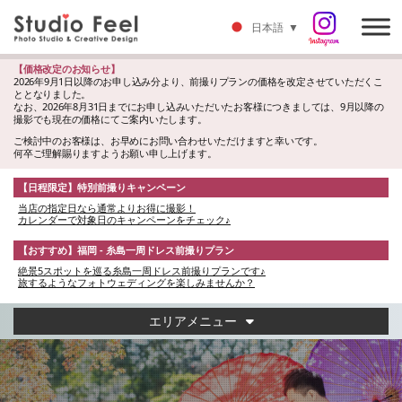
日本語
▼
【価格改定のお知らせ】
2026年9月1日以降のお申し込み分より、前撮りプランの価格を改定させていただくこ
ととなりました。
なお、2026年8月31日までにお申し込みいただいたお客様につきましては、9月以降の
撮影でも現在の価格にてご案内いたします。
ご検討中のお客様は、お早めにお問い合わせいただけますと幸いです。
何卒ご理解賜りますようお願い申し上げます。
【日程限定】特別前撮りキャンペーン
当店の指定日なら通常よりお得に撮影！
カレンダーで対象日のキャンペーンをチェック♪
【おすすめ】福岡 - 糸島一周ドレス前撮りプラン
絶景5スポットを巡る糸島一周ドレス前撮りプランです♪
旅するようなフォトウェディングを楽しみませんか？
エリアメニュー