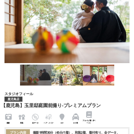
スタジオフィール
鹿児島店
【鹿児島】玉里邸庭園前撮り-プレミアムプラン
アルバム1冊（8ペ
撮影
和装
全データ
ヘア・メイク
ロケ
ロケ車
ージ）
プラン内容
撮影1時間30分（45分/1着）
和装2着
着付有り
全データ