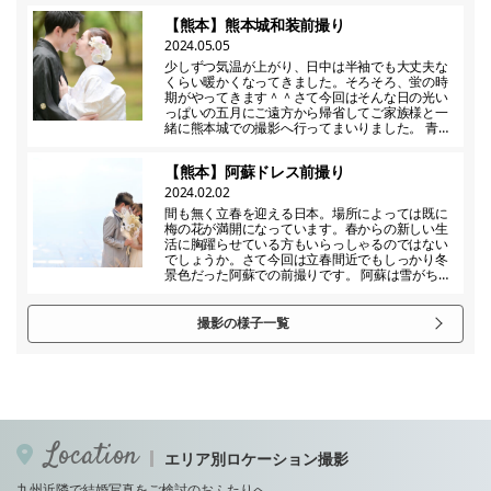
【熊本】熊本城和装前撮り
2024.05.05
少しずつ気温が上がり、日中は半袖でも大丈夫な
くらい暖かくなってきました。そろそろ、蛍の時
期がやってきます＾＾さて今回はそんな日の光い
っぱいの五月にご遠方から帰省してご家族様と一
緒に熊本城での撮影へ行ってまいりました。 青…
【熊本】阿蘇ドレス前撮り
2024.02.02
間も無く立春を迎える日本。場所によっては既に
梅の花が満開になっています。春からの新しい生
活に胸躍らせている方もいらっしゃるのではない
でしょうか。さて今回は立春間近でもしっかり冬
景色だった阿蘇での前撮りです。 阿蘇は雪がち…
撮影の様子一覧
Location
エリア別ロケーション撮影
九州近隣で結婚写真をご検討のおふたりへ