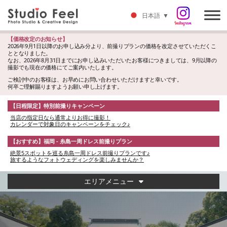
日本語
▼
【価格改定のお知らせ】
2026年9月1日以降のお申し込み分より、前撮りプランの価格を改定させていただくこ
ととなりました。
なお、2026年8月31日までにお申し込みいただいたお客様につきましては、9月以降の
撮影でも現在の価格にてご案内いたします。
ご検討中のお客様は、お早めにお問い合わせいただけますと幸いです。
何卒ご理解賜りますようお願い申し上げます。
【日程限定】特別前撮りキャンペーン
当店の指定日なら通常よりお得に撮影！
カレンダーで対象日のキャンペーンをチェック♪
【おすすめ】福岡 - 糸島一周ドレス前撮りプラン
絶景5スポットを巡る糸島一周ドレス前撮りプランです♪
旅するようなフォトウェディングを楽しみませんか？
エリアメニュー