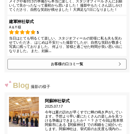
メイクや着付けの準備から本当に楽しく、スタジオフィール さんにお願
いして良かったなって最初から思いました！ 撮影中もたくさん話しかけ
てくださり、自然な笑顔が残せました！ 大満足な1日になりました！
建軍神社挙式
A＆Y 様
5
当日はとても明るくて楽しい、スタジオフィールの皆様に私も夫も笑わ
せていただき、 はじめは不安だった撮影でしたが、自然な笑顔が数多く
写真に残っておりました。 何より、皆様と過ごせた時間が良い思い出に
なりました。 また、妊娠…
お客様の口コミ一覧
Blog
撮影の様子
阿蘇神社挙式
2025.07.17
今年は夏の訪れが早くすでに蝉の鳴き声がしてい
ます。予想より早い夏にたくさんの楽しみを見つ
ける準備はできましたか＾＾？ さて今回は熊本県
阿蘇市にある【阿蘇神社】での和婚をご紹介いた
します。阿蘇神社は、挙式前のお支度も境内の…