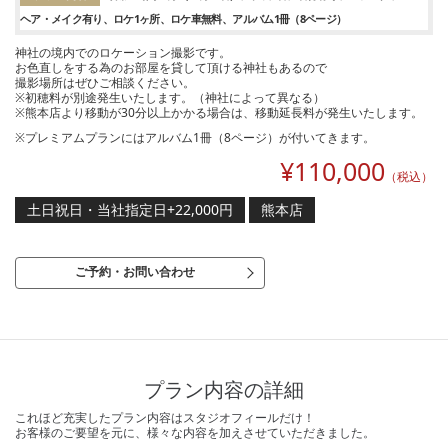
ヘア・メイク有り
ロケ1ヶ所
ロケ車無料
アルバム1冊（8ページ）
神社の境内でのロケーション撮影です。
お色直しをする為のお部屋を貸して頂ける神社もあるので
撮影場所はぜひご相談ください。
※初穂料が別途発生いたします。（神社によって異なる）
※熊本店より移動が30分以上かかる場合は、移動延長料が発生いたします。
※プレミアムプランにはアルバム1冊（8ページ）が付いてきます。
¥
110,000
（税込）
土日祝日・当社指定日+22,000円
熊本店
ご予約・お問い合わせ
プラン内容の詳細
これほど充実したプラン内容はスタジオフィールだけ！
お客様のご要望を元に、様々な内容を加えさせていただきました。