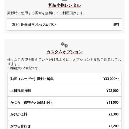
和装小物レンタル
撮影時に使用する番傘を無料にてご利用頂けます。
無料
【熊本】神社前撮り-プレミアムプラン
カスタムオプション
様々なご希望を叶えていただけるように、オプションも多数ご用意してお
ります。
※価格は税込表記です。
動画（ムービー）撮影・編集
¥33,000〜
土日祝日 撮影
¥22,000
かつら（綿帽子or角隠し付）
¥11,000
かけかえ料
¥3,300
かつら合わせ
¥2,200