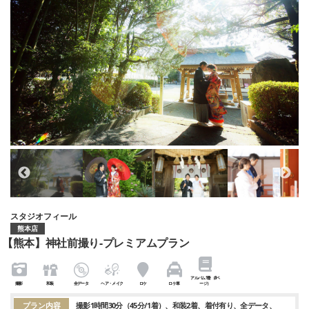
スタジオフィール
熊本店
【熊本】神社前撮り-プレミアムプラン
アルバム1冊（8ペ
撮影
和装
全データ
ヘア・メイク
ロケ
ロケ車
ージ）
プラン内容
撮影1時間30分（45分/1着）
和装2着
着付有り
全データ