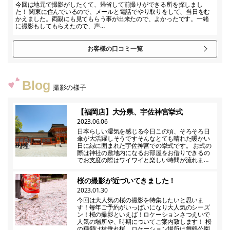
今回は地元で撮影がしたくて、帰省して前撮りができる所を探しまし
た！ 関東に住んでいるので、メールと電話でやり取りをして、当日をむ
かえました。両親にも見てもらう事が出来たので、よかったです。一緒
に撮影もしてもらえたので、声…
お客様の口コミ一覧
Blog
撮影の様子
【福岡店】大分県、宇佐神宮挙式
2023.06.06
日本らしい湿気を感じる今日この頃、そろそろ日
傘が大活躍しそうですそんなとても晴れた暖かい
日に緑に囲まれた宇佐神宮での挙式です。 お式の
際は神社の敷地内になるお部屋をお借りできるの
でお支度の際はワイワイと楽しい時間が流れま…
桜の撮影が近づいてきました！
2023.01.30
今回は大人気の桜の撮影を特集したいと思いま
す！毎年ご予約がいっぱいになり大人気のシーズ
ン！桜の撮影といえば！ロケーションさつえいで
人気の場所や、時期についてご案内致します！ 桜
の種類は枝垂れ桜。ロケーション場所は舞鶴公園…