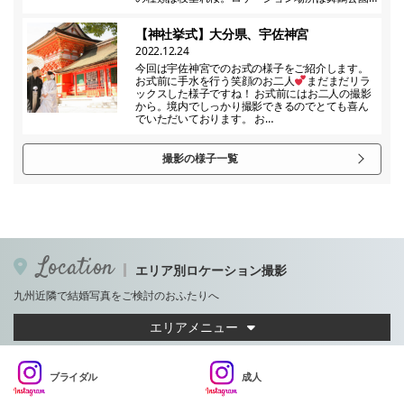
【神社挙式】大分県、宇佐神宮
2022.12.24
今回は宇佐神宮でのお式の様子をご紹介します。
お式前に手水を行う笑顔のお二人
まだまだリラ
ックスした様子ですね！ お式前にはお二人の撮影
から。境内でしっかり撮影できるのでとても喜ん
でいただいております。 お…
撮影の様子一覧
Location
エリア別ロケーション撮影
九州近隣で結婚写真をご検討のおふたりへ
エリアメニュー
ブライダル
成人