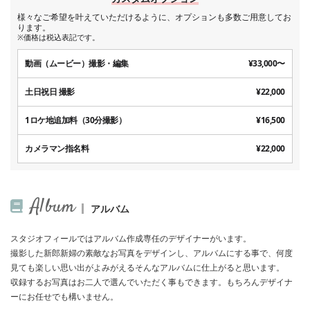
様々なご希望を叶えていただけるように、オプションも多数ご用意してお
ります。
※価格は税込表記です。
動画（ムービー）撮影・編集
¥33,000〜
土日祝日 撮影
¥22,000
1ロケ地追加料（30分撮影）
¥16,500
カメラマン指名料
¥22,000
Album
アルバム
スタジオフィールではアルバム作成専任のデザイナーがいます。
撮影した新郎新婦の素敵なお写真をデザインし、アルバムにする事で、何度
見ても楽しい思い出がよみがえるそんなアルバムに仕上がると思います。
収録するお写真はお二人で選んでいただく事もできます。もちろんデザイナ
ーにお任せでも構いません。