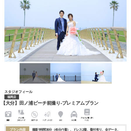
スタジオフィール
福岡店
【大分】田ノ浦ビーチ前撮り-プレミアムプラン
ドレス&
アルバム1冊（8ペ
撮影
タキシード
全データ
ヘア・メイク
ロケ
ロケ車
ージ）
プラン内容
撮影1時間30分（45分/1着）
ドレス2着
着付有り
全データ