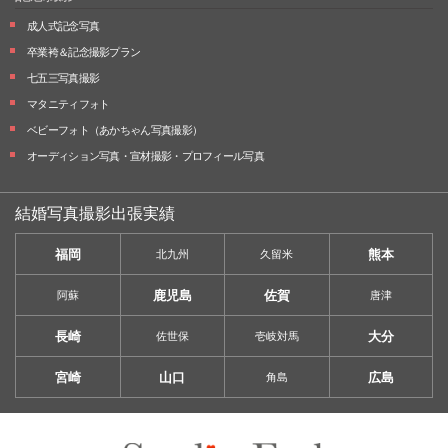
成人式記念写真
卒業袴＆記念撮影プラン
七五三写真撮影
マタニティフォト
ベビーフォト
（あかちゃん写真撮影）
オーディション写真・
宣材撮影・
プロフィール写真
結婚写真撮影出張実績
福岡
熊本
北九州
久留米
鹿児島
佐賀
阿蘇
唐津
長崎
大分
佐世保
壱岐対馬
宮崎
山口
広島
角島