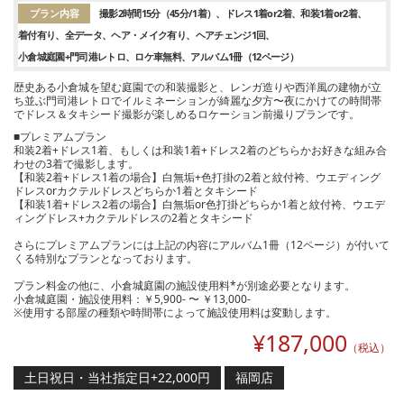
プラン内容
撮影2時間15分（45分/1着）
ドレス1着or2着
和装1着or2着
着付有り
全データ
ヘア・メイク有り
ヘアチェンジ1回
小倉城庭園+門司港レトロ
ロケ車無料
アルバム1冊（12ページ）
歴史ある小倉城を望む庭園での和装撮影と、レンガ造りや西洋風の建物が立
ち並ぶ門司港レトロでイルミネーションが綺麗な夕方〜夜にかけての時間帯
でドレス＆タキシード撮影が楽しめるロケーション前撮りプランです。
■プレミアムプラン
和装2着+ドレス1着、もしくは和装1着+ドレス2着のどちらかお好きな組み合
わせの3着で撮影します。
【和装2着+ドレス1着の場合】白無垢+色打掛の2着と紋付袴、ウエディング
ドレスorカクテルドレスどちらか1着とタキシード
【和装1着+ドレス2着の場合】白無垢or色打掛どちらか1着と紋付袴、ウエデ
ィングドレス+カクテルドレスの2着とタキシード
さらにプレミアムプランには上記の内容にアルバム1冊（12ページ）が付いて
くる特別なプランとなっております。
プラン料金の他に、小倉城庭園の施設使用料*が別途必要となります。
小倉城庭園・施設使用料：￥5,900- 〜 ￥13,000-
※使用する部屋の種類や時間帯によって施設使用料は変動します。
¥
187,000
（税込）
土日祝日・当社指定日+22,000円
福岡店