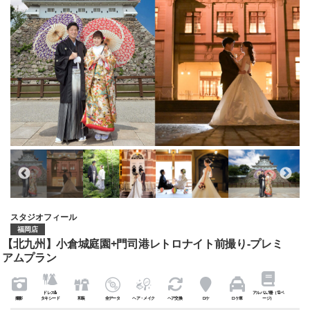
スタジオフィール
福岡店
【北九州】小倉城庭園+門司港レトロナイト前撮り-プレミ
アムプラン
ドレス&
アルバム1冊（12ペ
撮影
タキシード
和装
全データ
ヘア・メイク
ヘア交換
ロケ
ロケ車
ージ）