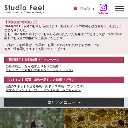
日本語
▼
【価格改定のお知らせ】
2026年9月1日以降のお申し込み分より、前撮りプランの価格を改定させていただくこ
ととなりました。
なお、2026年8月31日までにお申し込みいただいたお客様につきましては、9月以降の
撮影でも現在の価格にてご案内いたします。
ご検討中のお客様は、お早めにお問い合わせいただけますと幸いです。
何卒ご理解賜りますようお願い申し上げます。
【日程限定】特別前撮りキャンペーン
当店の指定日なら通常よりお得に撮影！
カレンダーで対象日のキャンペーンをチェック♪
【おすすめ】福岡 - 糸島一周ドレス前撮りプラン
絶景5スポットを巡る糸島一周ドレス前撮りプランです♪
旅するようなフォトウェディングを楽しみませんか？
エリアメニュー