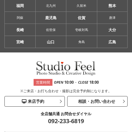
福岡
熊本
北九州
久留米
鹿児島
佐賀
阿蘇
唐津
長崎
大分
佐世保
壱岐対馬
宮崎
山口
広島
角島
-
10:00
18:00
営業時間
OPEN
CLOSE
※ご来店・お打ち合わせ・撮影は完全予約制になります。
来店予約
相談・お問い合わせ
全店舗共通 お問合せダイヤル
092-233-6819