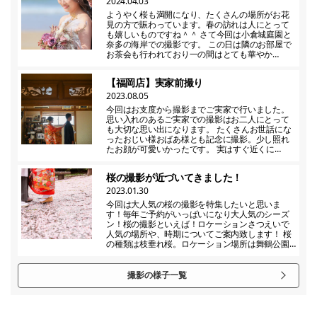
2024.04.03
ようやく桜も満開になり、たくさんの場所がお花
見の方で賑わっています。春の訪れは人にとって
も嬉しいものですね＾＾ さて今回は小倉城庭園と
奈多の海岸での撮影です。 この日は隣のお部屋で
お茶会も行われており一の間はとても華やか…
【福岡店】実家前撮り
2023.08.05
今回はお支度から撮影までご実家で行いました。
思い入れのあるご実家での撮影はお二人にとって
も大切な思い出になります。 たくさんお世話にな
ったおじい様おばあ様とも記念に撮影。少し照れ
たお顔が可愛いかったです。 実はすぐ近くに…
桜の撮影が近づいてきました！
2023.01.30
今回は大人気の桜の撮影を特集したいと思いま
す！毎年ご予約がいっぱいになり大人気のシーズ
ン！桜の撮影といえば！ロケーションさつえいで
人気の場所や、時期についてご案内致します！ 桜
の種類は枝垂れ桜。ロケーション場所は舞鶴公園…
撮影の様子一覧