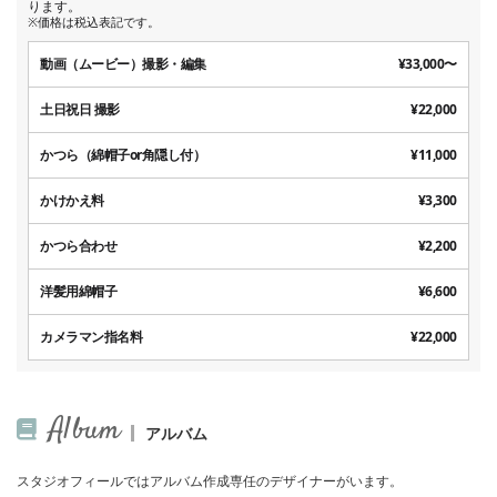
ります。
※価格は税込表記です。
動画（ムービー）撮影・編集
¥33,000〜
土日祝日 撮影
¥22,000
かつら（綿帽子or角隠し付）
¥11,000
かけかえ料
¥3,300
かつら合わせ
¥2,200
洋髪用綿帽子
¥6,600
カメラマン指名料
¥22,000
Album
アルバム
スタジオフィールではアルバム作成専任のデザイナーがいます。