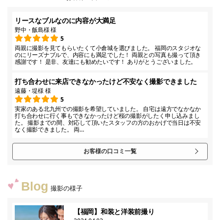
リースなブルなのに内容が大満足
野中・飯島様 様
5
両親に撮影を見てもらいたくて小倉城を選びました。 福岡のスタジオな
のにリーズナブルで、内容にも満足でした！ 両親との写真も撮って頂き
感謝です！ 是非、友達にも勧めたいです！ ありがとうございました。
打ち合わせに来店できなかったけど不安なく撮影できました
遠藤・堤様 様
5
実家のある北九州での撮影を希望していました。 自宅は遠方でなかなか
打ち合わせに行く事もできなかったけど桜の撮影がしたく申し込みまし
た。 撮影までの間、対応して頂いたスタッフの方のおかげで当日は不安
なく撮影できました。 両…
お客様の口コミ一覧
Blog
撮影の様子
【福岡】和装と洋装前撮り