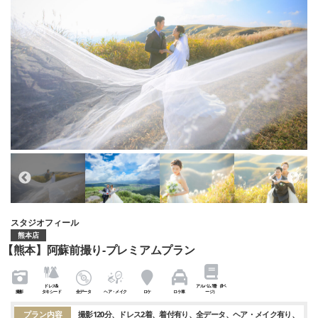
スタジオフィール
熊本店
【熊本】阿蘇前撮り-プレミアムプラン
ドレス&
アルバム1冊（8ペ
撮影
タキシード
全データ
ヘア・メイク
ロケ
ロケ車
ージ）
プラン内容
撮影120分
ドレス2着
着付有り
全データ
ヘア・メイク有り