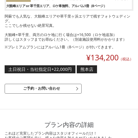
大観峰エリア or 草千里エリア
ロケ車無料
アルバム1冊（8ページ）
阿蘇でも人気な、大観峰エリアや草千里ヶ浜エリアで残すフォトウェディン
グ。
ここでしか残せない絶景写真。
大観峰+草千里、両方のロケ地に行く場合は+16,500（ロケ地追加）
詳しくはスタッフまでお尋ねください。（別途施設使用料がかかります）
※プレミアムプランにはアルバム1冊（8ページ）が付いてきます。
¥
134,200
（税込）
土日祝日・当社指定日+22,000円
熊本店
ご予約・お問い合わせ
プラン内容の詳細
これほど充実したプラン内容はスタジオフィールだけ！
お客様のご要望を元に、様々な内容を加えさせていただきました。