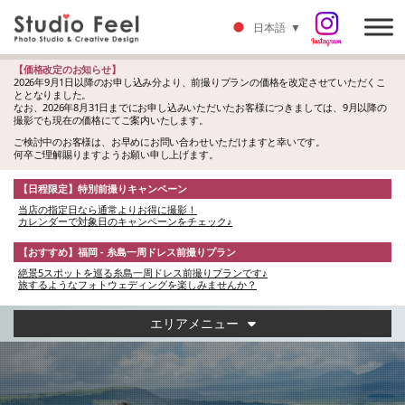
日本語
▼
【価格改定のお知らせ】
2026年9月1日以降のお申し込み分より、前撮りプランの価格を改定させていただくこ
ととなりました。
なお、2026年8月31日までにお申し込みいただいたお客様につきましては、9月以降の
撮影でも現在の価格にてご案内いたします。
ご検討中のお客様は、お早めにお問い合わせいただけますと幸いです。
何卒ご理解賜りますようお願い申し上げます。
【日程限定】特別前撮りキャンペーン
当店の指定日なら通常よりお得に撮影！
カレンダーで対象日のキャンペーンをチェック♪
【おすすめ】福岡 - 糸島一周ドレス前撮りプラン
絶景5スポットを巡る糸島一周ドレス前撮りプランです♪
旅するようなフォトウェディングを楽しみませんか？
エリアメニュー