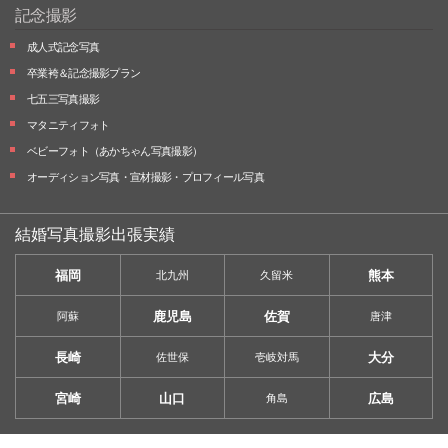
記念撮影
成人式記念写真
卒業袴＆記念撮影プラン
七五三写真撮影
マタニティフォト
ベビーフォト
（あかちゃん写真撮影）
オーディション写真・
宣材撮影・
プロフィール写真
結婚写真撮影出張実績
福岡
熊本
北九州
久留米
鹿児島
佐賀
阿蘇
唐津
長崎
大分
佐世保
壱岐対馬
宮崎
山口
広島
角島