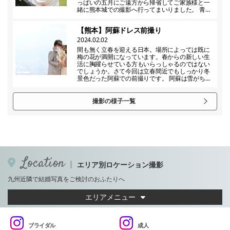
っぱいの五月にご遠方から帰省してご家族様と一
緒に熊本城での撮影へ行ってまいりました。 青…
【熊本】阿蘇ドレス前撮り
2024.02.02
間も無く立春を迎える日本。場所によっては既に
梅の花が満開になっています。春からの新しい生
活に胸躍らせている方もいらっしゃるのではない
でしょうか。さて今回は立春間近でもしっかり冬
景色だった阿蘇での前撮りです。 阿蘇は雪がち…
撮影の様子一覧
Location
エリア別ロケーション撮影
九州近隣で結婚写真をご検討のおふたりへ
エリアメニュー
ブライダル
成人