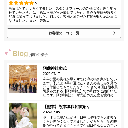
5
当日はとても明るくて楽しい、スタジオフィールの皆様に私も夫も笑わ
せていただき、 はじめは不安だった撮影でしたが、自然な笑顔が数多く
写真に残っておりました。 何より、皆様と過ごせた時間が良い思い出に
なりました。 また、妊娠…
お客様の口コミ一覧
Blog
撮影の様子
阿蘇神社挙式
2025.07.17
今年は夏の訪れが早くすでに蝉の鳴き声がしてい
ます。予想より早い夏にたくさんの楽しみを見つ
ける準備はできましたか＾＾？ さて今回は熊本県
阿蘇市にある【阿蘇神社】での和婚をご紹介いた
します。阿蘇神社は、挙式前のお支度も境内の…
【熊本】熊本城和装前撮り
2024.05.05
少しずつ気温が上がり、日中は半袖でも大丈夫な
くらい暖かくなってきました。そろそろ、蛍の時
期がやってきます＾＾さて今回はそんな日の光い