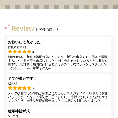
Review
お客様の口コミ
お願いして良かった！
福岡&熊本 様
5
新郎は熊本、新婦は福岡出身なんですが、新郎の出身である熊本で撮影
することで熊本店へ来店しました。 打ち合わせをしているときに和装を
熊本でして洋装は福岡に行けるという夢のようなプランをカスタムして
くださり、二人の希望を叶え…
全てが満足です！
K&T 様
5
メイクや着付けの準備から本当に楽しく、スタジオフィール さんにお願
いして良かったなって最初から思いました！ 撮影中もたくさん話しかけ
てくださり、自然な笑顔が残せました！ 大満足な1日になりました！
建軍神社挙式
A＆Y 様