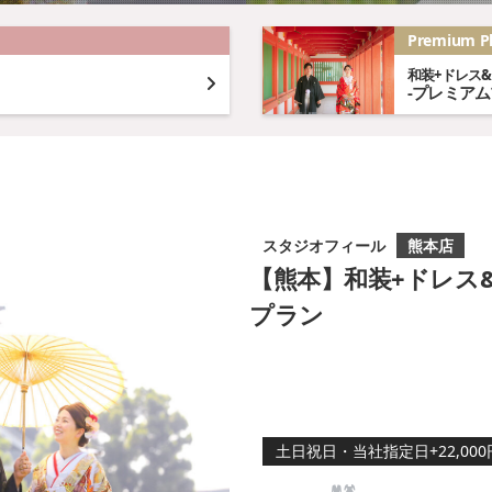
Premium P
和装+ドレス
-プレミア
スタジオフィール
熊本店
【熊本】和装+ドレス
プラン
土日祝日・当社指定日+22,000