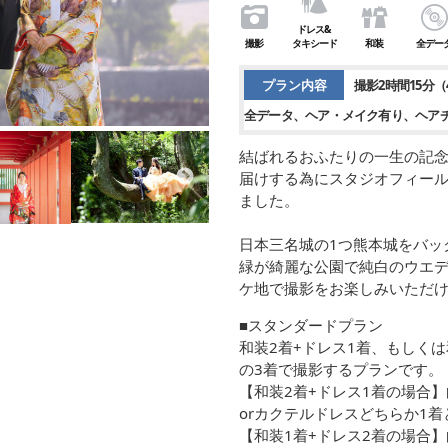
ドレス&
撮影
タキシード
和装
全デー
プラン内容
撮影2時間15分（
全データ
ヘア・メイク有り
ヘア
結ばれるおふたりの一生の記
届けする為にスタジオフィール
ました。
日本三名城の1つ熊本城をバッ
緑が綺麗な公園で純白のウエデ
ケ地で撮影をお楽しみいただ
■スタンダードプラン
和装2着+ドレス1着、もしく
の3着で撮影するプランです。
【和装2着+ドレス1着の場合
orカクテルドレスどちらか1
【和装1着+ドレス2着の場合