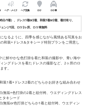
タ
ヘア・メイク
ヘア交換
ロケ
ロケ車
45分/1着）
ドレス1着or2着
和装1着or2着
着付有り
チェンジ1回
ロケ2ヶ所
ロケ車無料
念になるように、四季を感じながら風情ある写真をお
の和装+ドレス&タキシード特別プランをご用意し
クに鮮やかな色打掛を着た和装の撮影や、青い海や
ィングドレスを着たドレスの撮影など、2ヶ所のロ
けます。
は和装1着+ドレス2着のどちらかお好きな組み合わせ
】白無垢+色打掛の2着と紋付袴、ウエディングドレス
着とタキシード
】白無垢or色打掛どちらか1着と紋付袴、ウエディン