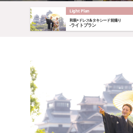
Light Plan
和装+ドレス&タキシード前撮り
-ライトプラン