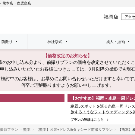
・
熊本店
・
鹿児島店
福岡店
アク
・前撮り
神社挙式
成人・振袖
【価格改定のお知らせ】
日以降のお申し込み分より、前撮りプランの価格を改定させていただく
でにお申し込みいただいたお客様につきましては、9月以降の撮影でも現
ご検討中のお客様は、お早めにお問い合わせいただけますと幸いです
何卒ご理解賜りますようお願い申し上げます。
【おすすめ】福岡 - 糸島一周ド
絶景5スポットを巡る糸島一周ドレス
旅するようなフォトウェディングを
プランの詳細はこちら
撮影プラン
熊本
【熊本】和装+ドレス&タキシード前撮りプラン
【熊本】