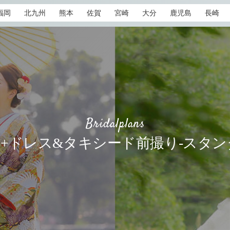
福岡
北九州
熊本
佐賀
宮崎
大分
鹿児島
長崎
Bridalplans
+ドレス&タキシード前撮り-スタ