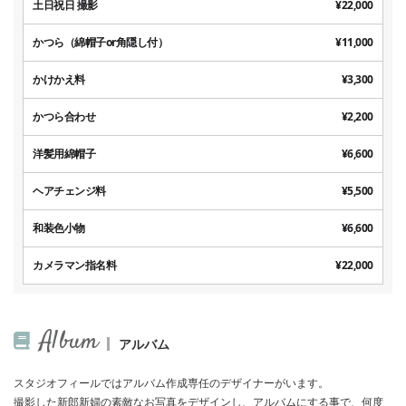
土日祝日 撮影
¥22,000
かつら（綿帽子or角隠し付）
¥11,000
かけかえ料
¥3,300
かつら合わせ
¥2,200
洋髪用綿帽子
¥6,600
ヘアチェンジ料
¥5,500
和装色小物
¥6,600
カメラマン指名料
¥22,000
Album
アルバム
スタジオフィールではアルバム作成専任のデザイナーがいます。
撮影した新郎新婦の素敵なお写真をデザインし、アルバムにする事で、何度