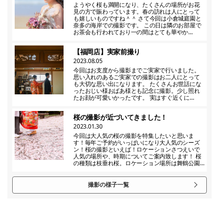
ようやく桜も満開になり、たくさんの場所がお花
見の方で賑わっています。春の訪れは人にとって
も嬉しいものですね＾＾ さて今回は小倉城庭園と
奈多の海岸での撮影です。 この日は隣のお部屋で
お茶会も行われており一の間はとても華やか…
【福岡店】実家前撮り
2023.08.05
今回はお支度から撮影までご実家で行いました。
思い入れのあるご実家での撮影はお二人にとって
も大切な思い出になります。 たくさんお世話にな
ったおじい様おばあ様とも記念に撮影。少し照れ
たお顔が可愛いかったです。 実はすぐ近くに…
桜の撮影が近づいてきました！
2023.01.30
今回は大人気の桜の撮影を特集したいと思いま
す！毎年ご予約がいっぱいになり大人気のシーズ
ン！桜の撮影といえば！ロケーションさつえいで
人気の場所や、時期についてご案内致します！ 桜
の種類は枝垂れ桜。ロケーション場所は舞鶴公園…
撮影の様子一覧