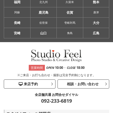
福岡
熊本
北九州
久留米
鹿児島
佐賀
阿蘇
唐津
長崎
大分
佐世保
壱岐対馬
宮崎
山口
広島
角島
-
10:00
18:00
営業時間
OPEN
CLOSE
※ご来店・お打ち合わせ・撮影は完全予約制になります。
来店予約
相談・お問い合わせ
全店舗共通 お問合せダイヤル
092-233-6819