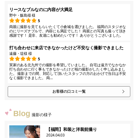
リースなブルなのに内容が大満足
野中・飯島様 様
5
両親に撮影を見てもらいたくて小倉城を選びました。 福岡のスタジオな
のにリーズナブルで、内容にも満足でした！ 両親との写真も撮って頂き
感謝です！ 是非、友達にも勧めたいです！ ありがとうございました。
打ち合わせに来店できなかったけど不安なく撮影できました
遠藤・堤様 様
5
実家のある北九州での撮影を希望していました。 自宅は遠方でなかなか
打ち合わせに行く事もできなかったけど桜の撮影がしたく申し込みまし
た。 撮影までの間、対応して頂いたスタッフの方のおかげで当日は不安
なく撮影できました。 両…
お客様の口コミ一覧
Blog
撮影の様子
【福岡】和装と洋装前撮り
2024.04.03