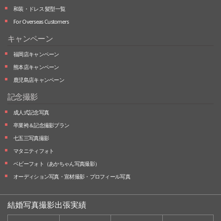
和装・ドレス 髪型一覧
For Overseas Customers
キャンペーン
福岡店キャンペーン
熊本店キャンペーン
鹿児島店キャンペーン
記念撮影
成人式記念写真
卒業袴＆記念撮影プラン
七五三写真撮影
マタニティフォト
ベビーフォト
（あかちゃん写真撮影）
オーディション写真・
宣材撮影・
プロフィール写真
結婚写真撮影出張実績