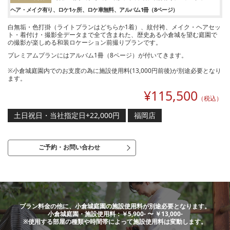
ヘア・メイク有り
ロケ1ヶ所
ロケ車無料
アルバム1冊（8ページ）
白無垢・色打掛（ライトプランはどちらか1着）、紋付袴、メイク・ヘアセッ
ト・着付け・撮影全データまで全て含まれた、歴史ある小倉城を望む庭園で
の撮影が楽しめる和装ロケーション前撮りプランです。
プレミアムプランにはアルバム1冊（8ページ）が付いてきます。
※小倉城庭園内でのお支度の為に施設使用料(13,000円前後)が別途必要となり
ます。
¥
115,500
（税込）
土日祝日・当社指定日+22,000円
福岡店
ご予約・お問い合わせ
プラン料金の他に、小倉城庭園の施設使用料が別途必要となります。
小倉城庭園・施設使用料：￥5,900- 〜 ￥13,000-
※使用する部屋の種類や時間帯によって施設使用料は変動します。