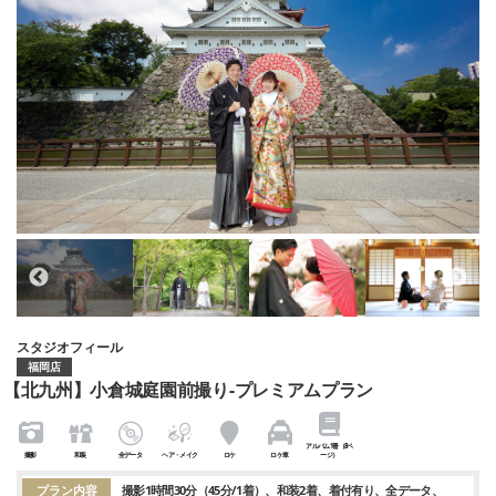
スタジオフィール
福岡店
【北九州】小倉城庭園前撮り-プレミアムプラン
アルバム1冊（8ペ
撮影
和装
全データ
ヘア・メイク
ロケ
ロケ車
ージ）
プラン内容
撮影1時間30分（45分/1着）
和装2着
着付有り
全データ