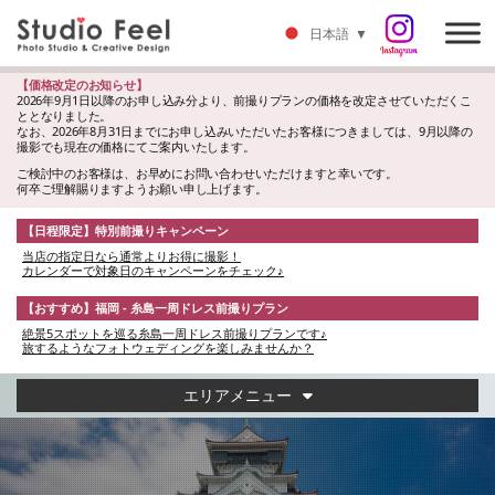
日本語
▼
【価格改定のお知らせ】
2026年9月1日以降のお申し込み分より、前撮りプランの価格を改定させていただくこ
ととなりました。
なお、2026年8月31日までにお申し込みいただいたお客様につきましては、9月以降の
撮影でも現在の価格にてご案内いたします。
ご検討中のお客様は、お早めにお問い合わせいただけますと幸いです。
何卒ご理解賜りますようお願い申し上げます。
【日程限定】特別前撮りキャンペーン
当店の指定日なら通常よりお得に撮影！
カレンダーで対象日のキャンペーンをチェック♪
【おすすめ】福岡 - 糸島一周ドレス前撮りプラン
絶景5スポットを巡る糸島一周ドレス前撮りプランです♪
旅するようなフォトウェディングを楽しみませんか？
エリアメニュー