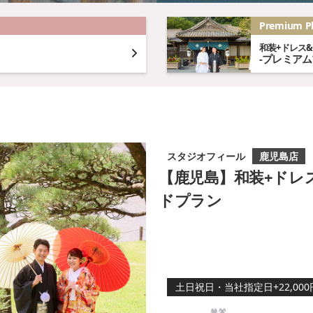
Premium P
和装+ドレス
-プレミア
スタジオフィール
鹿児島店
【鹿児島】和装+ドレ
ドプラン
土日祝日・当社指定日+22,000