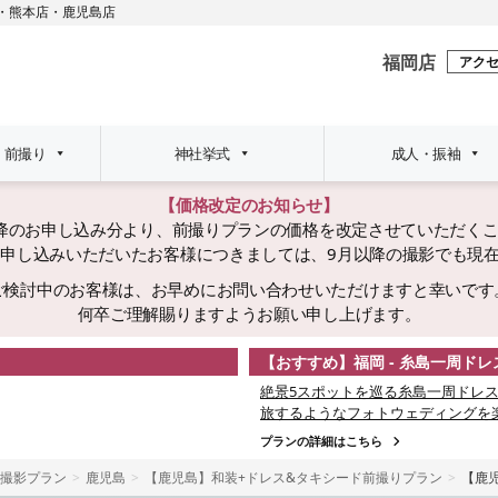
・
熊本店
・
鹿児島店
福岡店
アク
・前撮り
神社挙式
成人・振袖
【価格改定のお知らせ】
日以降のお申し込み分より、前撮りプランの価格を改定させていただく
でにお申し込みいただいたお客様につきましては、9月以降の撮影でも現
ご検討中のお客様は、お早めにお問い合わせいただけますと幸いです
何卒ご理解賜りますようお願い申し上げます。
【おすすめ】福岡 - 糸島一周ド
絶景5スポットを巡る糸島一周ドレス
旅するようなフォトウェディングを
プランの詳細はこちら
撮影プラン
鹿児島
【鹿児島】和装+ドレス&タキシード前撮りプラン
【鹿