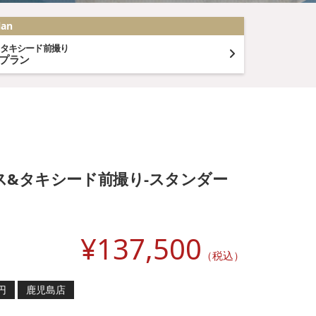
lan
&タキシード前撮り
ムプラン
ス&タキシード前撮り-スタンダー
¥
137,500
（税込）
円
鹿児島店