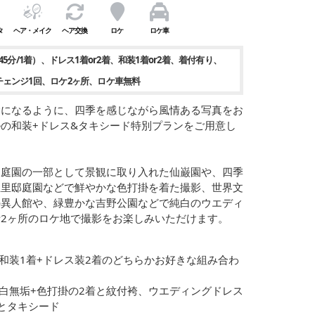
タ
ヘア・メイク
ヘア交換
ロケ
ロケ車
45分/1着）
ドレス1着or2着
和装1着or2着
着付有り
チェンジ1回
ロケ2ヶ所
ロケ車無料
念になるように、四季を感じながら風情ある写真をお
の和装+ドレス&タキシード特別プランをご用意し
を庭園の一部として景観に取り入れた仙巌園や、四季
玉里邸庭園などで鮮やかな色打掛を着た撮影、世界文
の異人館や、緑豊かな吉野公園などで純白のウエディ
2ヶ所のロケ地で撮影をお楽しみいただけます。
は和装1着+ドレス装2着のどちらかお好きな組み合わ
。
】白無垢+色打掛の2着と紋付袴、ウエディングドレス
着とタキシード