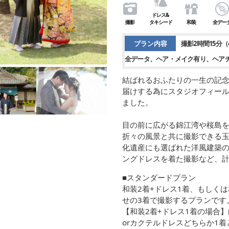
ドレス&
撮影
タキシード
和装
全デー
プラン内容
撮影2時間15分（
全データ
ヘア・メイク有り
ヘア
結ばれるおふたりの一生の記
届けする為にスタジオフィール
ました。
目の前に広がる錦江湾や桜島
折々の風景と共に撮影できる
化遺産にも選ばれた洋風建築
ングドレスを着た撮影など、計
■スタンダードプラン
和装2着+ドレス1着、もしく
せの3着で撮影するプランです
【和装2着+ドレス1着の場合
orカクテルドレスどちらか1