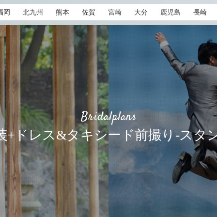
福岡
北九州
熊本
佐賀
宮崎
大分
鹿児島
長崎
Bridalplans
装+ドレス&タキシード前撮り-スタ