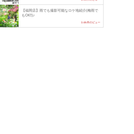
【福岡店】雨でも撮影可能なロケ地紹介(梅雨で
もOK!!)♪
3.6k件のビュー