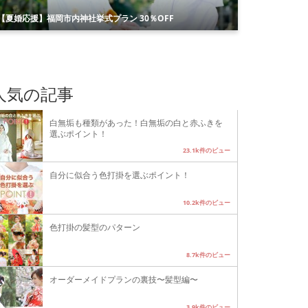
【夏婚応援】福岡市内神社挙式プラン 30％OFF
人気の記事
白無垢も種類があった！白無垢の白と赤ふきを
選ぶポイント！
23.1k件のビュー
自分に似合う色打掛を選ぶポイント！
10.2k件のビュー
色打掛の髪型のパターン
8.7k件のビュー
オーダーメイドプランの裏技〜髪型編〜
3.9k件のビュー