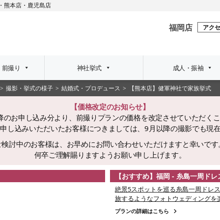
・
熊本店
・
鹿児島店
福岡店
アク
・前撮り
神社挙式
成人・振袖
撮影・挙式の様子
結婚式・プロデュース
【熊本店】健軍神社で家族挙式
【価格改定のお知らせ】
日以降のお申し込み分より、前撮りプランの価格を改定させていただく
でにお申し込みいただいたお客様につきましては、9月以降の撮影でも現
ご検討中のお客様は、お早めにお問い合わせいただけますと幸いです
何卒ご理解賜りますようお願い申し上げます。
【おすすめ】福岡 - 糸島一周ド
絶景5スポットを巡る糸島一周ドレス
旅するようなフォトウェディングを
プランの詳細はこちら