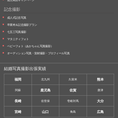
記念撮影
成人式記念写真
卒業袴＆記念撮影プラン
七五三写真撮影
マタニティフォト
ベビーフォト
（あかちゃん写真撮影）
オーディション写真・
宣材撮影・
プロフィール写真
結婚写真撮影出張実績
福岡
熊本
北九州
久留米
鹿児島
佐賀
阿蘇
唐津
長崎
大分
佐世保
壱岐対馬
宮崎
山口
広島
角島