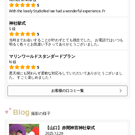
5
With the lovely Studiofeel we had a wonderful experience. Fr
神社挙式
S 様
5
当時までお会いすることが叶わずとても残念でした。 お電話ではいつも
明るく色々とお気遣い下さってありがとうございました。
マリンワールドスタンダードプラン
N 様
5
悪天候にも関わらず柔軟な対応をしていただいてありがとうございまし
た。 すごく楽しめました！
お客様の口コミ一覧
Blog
撮影の様子
【山口】赤間神宮神社挙式
2025.12.29