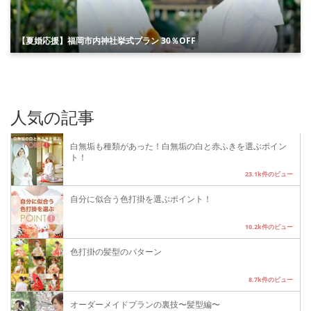
【夏婚応援】福岡市内神社挙式プラン 30％OFF
人気の記事
白無垢も種類があった！白無垢の白と赤ふきを選ぶポイン
ト！
23.1k件のビュー
自分に似合う色打掛を選ぶポイント！
10.2k件のビュー
色打掛の髪型のパターン
8.7k件のビュー
オーダーメイドプランの裏技〜髪型編〜