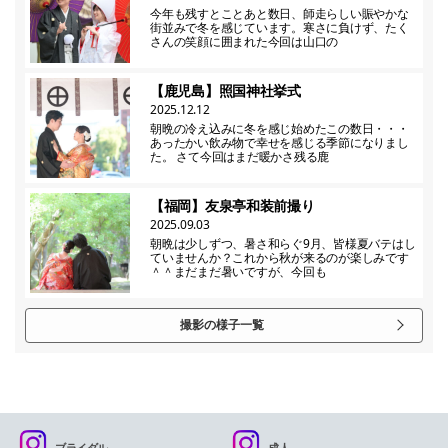
今年も残すとことあと数日、師走らしい賑やかな
街並みで冬を感じています。寒さに負けず、たく
さんの笑顔に囲まれた今回は山口の
【鹿児島】照国神社挙式
2025.12.12
朝晩の冷え込みに冬を感じ始めたこの数日・・・
あったかい飲み物で幸せを感じる季節になりまし
た。 さて今回はまだ暖かさ残る鹿
【福岡】友泉亭和装前撮り
2025.09.03
朝晩は少しずつ、暑さ和らぐ9月、皆様夏バテはし
ていませんか？これから秋が来るのが楽しみです
＾＾まだまだ暑いですが、今回も
撮影の様子一覧
ブライダル
成人