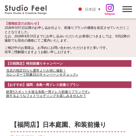
日本語
▼
【価格改定のお知らせ】
2026年9月1日以降のお申し込み分より、前撮りプランの価格を改定させていただくこ
ととなりました。
なお、2026年8月31日までにお申し込みいただいたお客様につきましては、9月以降の
撮影でも現在の価格にてご案内いたします。
ご検討中のお客様は、お早めにお問い合わせいただけますと幸いです。
何卒ご理解賜りますようお願い申し上げます。
【日程限定】特別前撮りキャンペーン
当店の指定日なら通常よりお得に撮影！
カレンダーで対象日のキャンペーンをチェック♪
【おすすめ】福岡 - 糸島一周ドレス前撮りプラン
絶景5スポットを巡る糸島一周ドレス前撮りプランです♪
旅するようなフォトウェディングを楽しみませんか？
【福岡店】日本庭園、和装前撮り