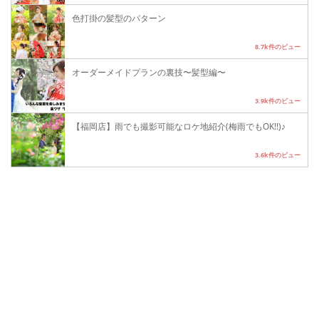
色打掛の髪型のパターン
8.7k件のビュー
オーダーメイドプランの裏技〜髪型編〜
3.9k件のビュー
【福岡店】雨でも撮影可能なロケ地紹介(梅雨でもOK!!)♪
3.6k件のビュー