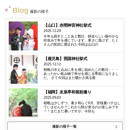
Blog
撮影の様子
【山口】赤間神宮神社挙式
2025.12.29
今年も残すとことあと数日、師走らしい賑やかな
街並みで冬を感じています。寒さに負けず、たく
さんの笑顔に囲まれた今回は山口の
【鹿児島】照国神社挙式
2025.12.12
朝晩の冷え込みに冬を感じ始めたこの数日・・・
あったかい飲み物で幸せを感じる季節になりまし
た。 さて今回はまだ暖かさ残る鹿
【福岡】友泉亭和装前撮り
2025.09.03
朝晩は少しずつ、暑さ和らぐ9月、皆様夏バテはし
ていませんか？これから秋が来るのが楽しみです
＾＾まだまだ暑いですが、今回も
撮影の様子一覧