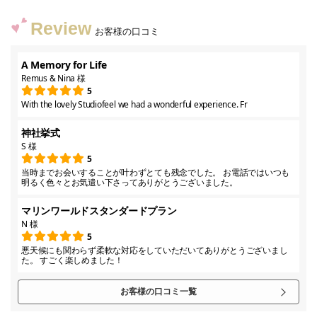
Review
お客様の口コミ
A Memory for Life
Remus & Nina 様
5
With the lovely Studiofeel we had a wonderful experience. Fr
神社挙式
S 様
5
当時までお会いすることが叶わずとても残念でした。 お電話ではいつも
明るく色々とお気遣い下さってありがとうございました。
マリンワールドスタンダードプラン
N 様
5
悪天候にも関わらず柔軟な対応をしていただいてありがとうございまし
た。 すごく楽しめました！
お客様の口コミ一覧