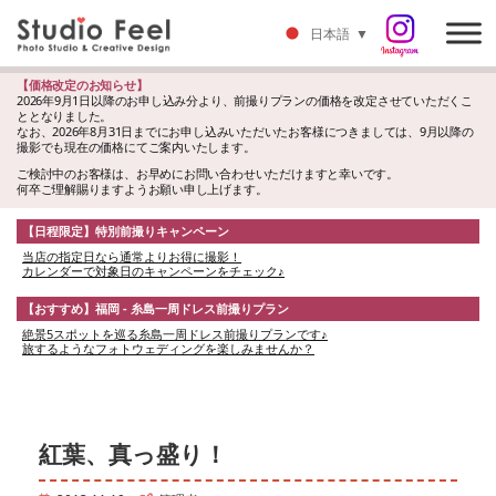
日本語
▼
【価格改定のお知らせ】
2026年9月1日以降のお申し込み分より、前撮りプランの価格を改定させていただくこ
ととなりました。
なお、2026年8月31日までにお申し込みいただいたお客様につきましては、9月以降の
撮影でも現在の価格にてご案内いたします。
ご検討中のお客様は、お早めにお問い合わせいただけますと幸いです。
何卒ご理解賜りますようお願い申し上げます。
【日程限定】特別前撮りキャンペーン
当店の指定日なら通常よりお得に撮影！
カレンダーで対象日のキャンペーンをチェック♪
【おすすめ】福岡 - 糸島一周ドレス前撮りプラン
絶景5スポットを巡る糸島一周ドレス前撮りプランです♪
旅するようなフォトウェディングを楽しみませんか？
紅葉、真っ盛り！