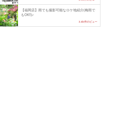
【福岡店】雨でも撮影可能なロケ地紹介(梅雨で
もOK!!)♪
3.6k件のビュー