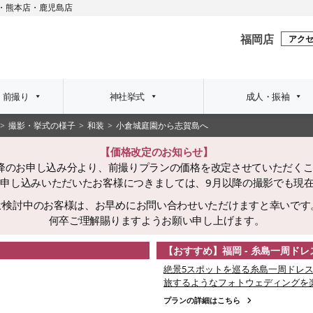
・
熊本店
・
鹿児島店
福岡店
アク
・前撮り
神社挙式
成人・振袖
撮影・挙式の様子
和装
小倉城庭園から志賀島へ
【価格改定のお知らせ】
日以降のお申し込み分より、前撮りプランの価格を改定させていただく
でにお申し込みいただいたお客様につきましては、9月以降の撮影でも現
ご検討中のお客様は、お早めにお問い合わせいただけますと幸いです
何卒ご理解賜りますようお願い申し上げます。
【おすすめ】福岡 - 糸島一周ド
絶景5スポットを巡る糸島一周ドレス
旅するようなフォトウェディングを
プランの詳細はこちら