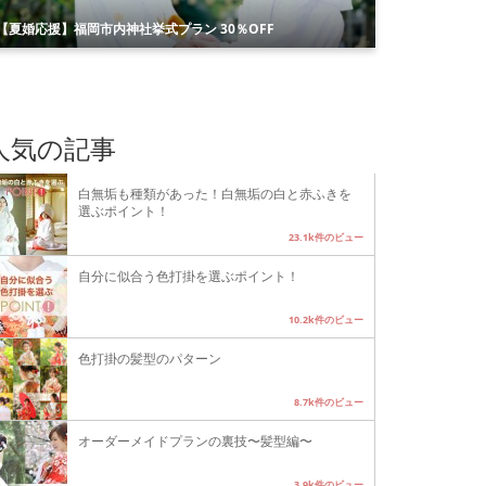
【夏婚応援】福岡市内神社挙式プラン 30％OFF
人気の記事
白無垢も種類があった！白無垢の白と赤ふきを
選ぶポイント！
23.1k件のビュー
自分に似合う色打掛を選ぶポイント！
10.2k件のビュー
色打掛の髪型のパターン
8.7k件のビュー
オーダーメイドプランの裏技〜髪型編〜
3.9k件のビュー