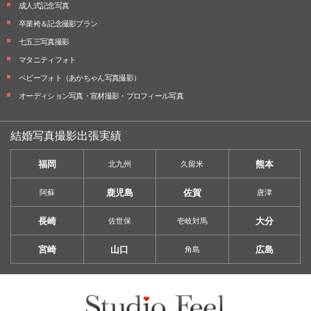
成人式記念写真
卒業袴＆記念撮影プラン
七五三写真撮影
マタニティフォト
ベビーフォト
（あかちゃん写真撮影）
オーディション写真・
宣材撮影・
プロフィール写真
結婚写真撮影出張実績
福岡
熊本
北九州
久留米
鹿児島
佐賀
阿蘇
唐津
長崎
大分
佐世保
壱岐対馬
宮崎
山口
広島
角島