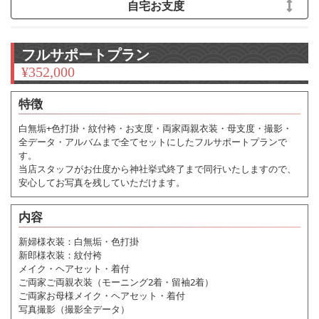
自宅お支度
フルサポートプラン
¥
352,000
特徴
白無垢+色打掛・紋付袴・お支度・両家両親衣装・母支度・撮影・
全データ・アルバムまで全てセットにしたフルサポートプランで
す。
当店スタッフがお仕度から神社挙式終了まで同行いたしますので、
安心してお写真を残していただけます。
内容
新婦様衣装：白無垢・色打掛
新郎様衣装：紋付袴
メイク・ヘアセット・着付
ご両家ご両親衣装（モーニング2着・留袖2着）
ご両家お母様メイク・ヘアセット・着付
写真撮影（撮影全データ）