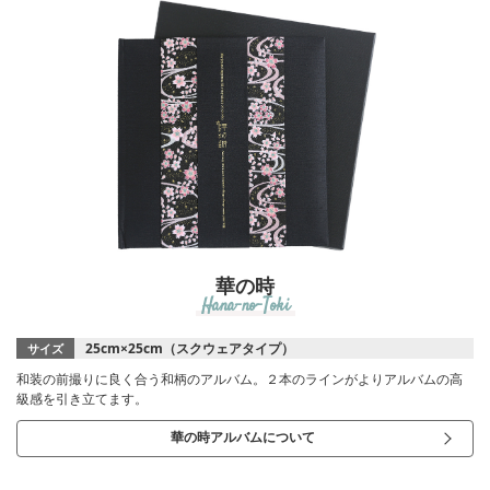
華の時
Hana-no-Toki
25cm×25cm（スクウェアタイプ）
サイズ
和装の前撮りに良く合う和柄のアルバム。２本のラインがよりアルバムの高
級感を引き立てます。
華の時アルバムについて