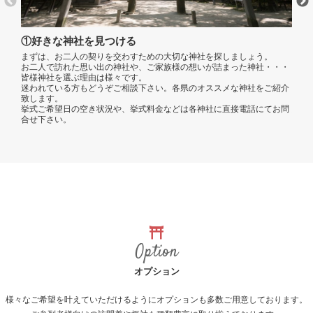
②問
①好きな神社を見つける
神社
まずは、お二人の契りを交わすための大切な神社を探しましょう。
ご遠
お二人で訪れた思い出の神社や、ご家族様の想いが詰まった神社・・・
メー
皆様神社を選ぶ理由は様々です。
お二
迷われている方もどうぞご相談下さい。各県のオススメな神社をご紹介
一人
致します。
意し
挙式ご希望日の空き状況や、挙式料金などは各神社に直接電話にてお問
挙式
合せ下さい。
装レ
理想
うぞ
Option
オプション
様々なご希望を叶えていただけるようにオプションも多数ご用意しております。