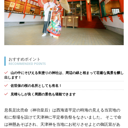
おすすめポイント
RECOMMENDED POINTS
山の中にそびえる朱塗りの神社は、周辺の緑と相まって荘厳な風景を醸し
出します！
佐世保の桜の名所としても有名！
見晴らしが良く周囲の景色も堪能できます
息長足比売命（神功皇后）は西海道平定の時海の見える当宮地の
杜に祭場を設けて天津神に平定奉告祭をなさいました。 そこで命
は神懸あそばされ、天津神を当地にお祀りさせよとの御託宣があ