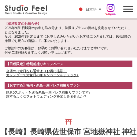
日本語
▼
【価格改定のお知らせ】
2026年9月1日以降のお申し込み分より、前撮りプランの価格を改定させていただくこ
ととなりました。
なお、2026年8月31日までにお申し込みいただいたお客様につきましては、9月以降の
撮影でも現在の価格にてご案内いたします。
ご検討中のお客様は、お早めにお問い合わせいただけますと幸いです。
何卒ご理解賜りますようお願い申し上げます。
【日程限定】特別前撮りキャンペーン
当店の指定日なら通常よりお得に撮影！
カレンダーで対象日のキャンペーンをチェック♪
【おすすめ】福岡 - 糸島一周ドレス前撮りプラン
絶景5スポットを巡る糸島一周ドレス前撮りプランです♪
旅するようなフォトウェディングを楽しみませんか？
【長崎】長崎県佐世保市 宮地嶽神社 神社