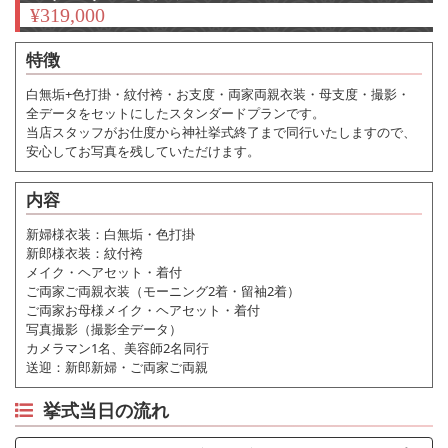
¥
319,000
特徴
白無垢+色打掛・紋付袴・お支度・両家両親衣装・母支度・撮影・
全データをセットにしたスタンダードプランです。
当店スタッフがお仕度から神社挙式終了まで同行いたしますので、
安心してお写真を残していただけます。
内容
新婦様衣装：白無垢・色打掛
新郎様衣装：紋付袴
メイク・ヘアセット・着付
ご両家ご両親衣装（モーニング2着・留袖2着）
ご両家お母様メイク・ヘアセット・着付
写真撮影（撮影全データ）
カメラマン1名、美容師2名同行
送迎：新郎新婦・ご両家ご両親
挙式当日の流れ