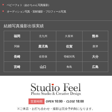
ベビーフォト
（あかちゃん写真撮影）
オーディション写真・
宣材撮影・
プロフィール写真
結婚写真撮影出張実績
福岡
熊本
北九州
久留米
鹿児島
佐賀
阿蘇
唐津
長崎
大分
佐世保
壱岐対馬
宮崎
山口
広島
角島
-
10:00
18:00
営業時間
OPEN
CLOSE
※ご来店・お打ち合わせ・撮影は完全予約制になります。