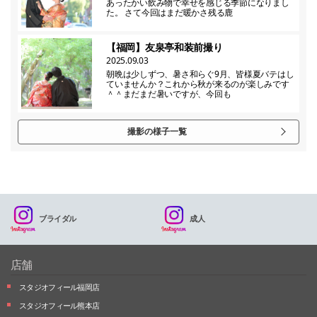
あったかい飲み物で幸せを感じる季節になりまし
た。 さて今回はまだ暖かさ残る鹿
【福岡】友泉亭和装前撮り
2025.09.03
朝晩は少しずつ、暑さ和らぐ9月、皆様夏バテはし
ていませんか？これから秋が来るのが楽しみです
＾＾まだまだ暑いですが、今回も
撮影の様子一覧
ブライダル
成人
店舗
スタジオフィール福岡店
スタジオフィール熊本店