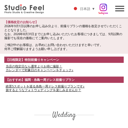
日本語
▼
【価格改定のお知らせ】
2026年9月1日以降のお申し込み分より、前撮りプランの価格を改定させていただくこ
ととなりました。
なお、2026年8月31日までにお申し込みいただいたお客様につきましては、9月以降の
撮影でも現在の価格にてご案内いたします。
ご検討中のお客様は、お早めにお問い合わせいただけますと幸いです。
何卒ご理解賜りますようお願い申し上げます。
【日程限定】特別前撮りキャンペーン
当店の指定日なら通常よりお得に撮影！
カレンダーで対象日のキャンペーンをチェック♪
【おすすめ】福岡 - 糸島一周ドレス前撮りプラン
絶景5スポットを巡る糸島一周ドレス前撮りプランです♪
旅するようなフォトウェディングを楽しみませんか？
Wedding