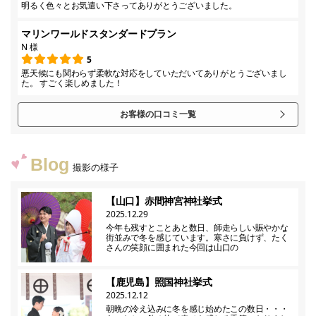
明るく色々とお気遣い下さってありがとうございました。
マリンワールドスタンダードプラン
N 様
5
悪天候にも関わらず柔軟な対応をしていただいてありがとうございまし
た。 すごく楽しめました！
お客様の口コミ一覧
Blog
撮影の様子
【山口】赤間神宮神社挙式
2025.12.29
今年も残すとことあと数日、師走らしい賑やかな
街並みで冬を感じています。寒さに負けず、たく
さんの笑顔に囲まれた今回は山口の
【鹿児島】照国神社挙式
2025.12.12
朝晩の冷え込みに冬を感じ始めたこの数日・・・