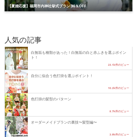
【夏婚応援】福岡市内神社挙式プラン 30％OFF
人気の記事
白無垢も種類があった！白無垢の白と赤ふきを選ぶポイン
ト！
23.1k件のビュー
自分に似合う色打掛を選ぶポイント！
10.2k件のビュー
色打掛の髪型のパターン
8.7k件のビュー
オーダーメイドプランの裏技〜髪型編〜
3.9k件のビュー