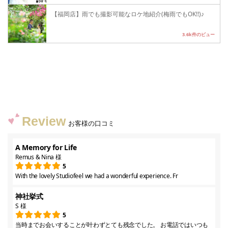
【福岡店】雨でも撮影可能なロケ地紹介(梅雨でもOK!!)♪
3.6k件のビュー
Review
お客様の口コミ
A Memory for Life
Remus & Nina 様
5
With the lovely Studiofeel we had a wonderful experience. Fr
神社挙式
S 様
5
当時までお会いすることが叶わずとても残念でした。 お電話ではいつも