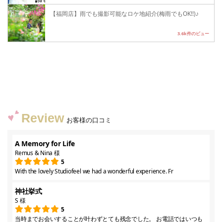
【福岡店】雨でも撮影可能なロケ地紹介(梅雨でもOK!!)♪
3.6k件のビュー
Review
お客様の口コミ
A Memory for Life
Remus & Nina 様
5
With the lovely Studiofeel we had a wonderful experience. Fr
神社挙式
S 様
5
当時までお会いすることが叶わずとても残念でした。 お電話ではいつも