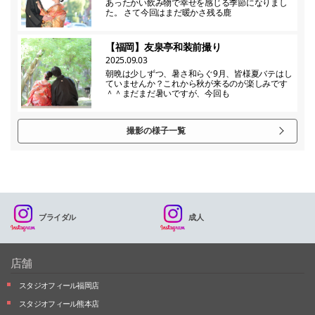
あったかい飲み物で幸せを感じる季節になりまし
た。 さて今回はまだ暖かさ残る鹿
【福岡】友泉亭和装前撮り
2025.09.03
朝晩は少しずつ、暑さ和らぐ9月、皆様夏バテはし
ていませんか？これから秋が来るのが楽しみです
＾＾まだまだ暑いですが、今回も
撮影の様子一覧
ブライダル
成人
店舗
スタジオフィール福岡店
スタジオフィール熊本店