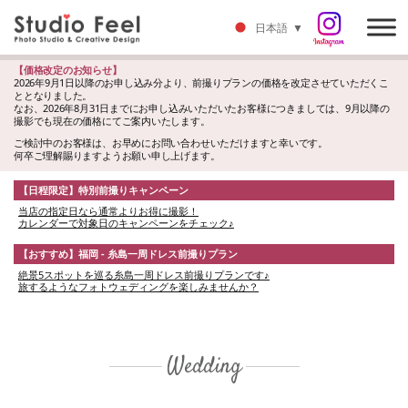
日本語
▼
【価格改定のお知らせ】
2026年9月1日以降のお申し込み分より、前撮りプランの価格を改定させていただくこ
ととなりました。
なお、2026年8月31日までにお申し込みいただいたお客様につきましては、9月以降の
撮影でも現在の価格にてご案内いたします。
ご検討中のお客様は、お早めにお問い合わせいただけますと幸いです。
何卒ご理解賜りますようお願い申し上げます。
【日程限定】特別前撮りキャンペーン
当店の指定日なら通常よりお得に撮影！
カレンダーで対象日のキャンペーンをチェック♪
【おすすめ】福岡 - 糸島一周ドレス前撮りプラン
絶景5スポットを巡る糸島一周ドレス前撮りプランです♪
旅するようなフォトウェディングを楽しみませんか？
Wedding