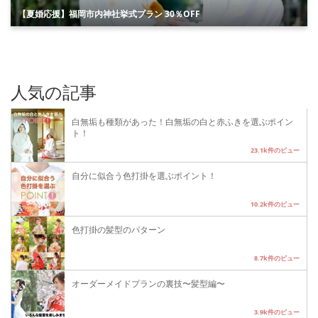
【夏婚応援】福岡市内神社挙式プラン 30％OFF
人気の記事
白無垢も種類があった！白無垢の白と赤ふきを選ぶポイン
ト！
23.1k件のビュー
自分に似合う色打掛を選ぶポイント！
10.2k件のビュー
色打掛の髪型のパターン
8.7k件のビュー
オーダーメイドプランの裏技〜髪型編〜
3.9k件のビュー