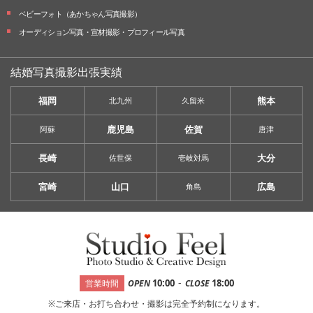
ベビーフォト
（あかちゃん写真撮影）
オーディション写真・
宣材撮影・
プロフィール写真
結婚写真撮影出張実績
福岡
熊本
北九州
久留米
鹿児島
佐賀
阿蘇
唐津
長崎
大分
佐世保
壱岐対馬
宮崎
山口
広島
角島
-
10:00
18:00
営業時間
OPEN
CLOSE
※ご来店・お打ち合わせ・撮影は完全予約制になります。