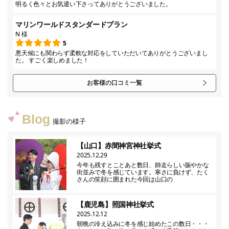
明るく色々とお気遣い下さってありがとうございました。
マリンワールドスタンダードプラン
N 様
5
悪天候にも関わらず柔軟な対応をしていただいてありがとうございまし
た。 すごく楽しめました！
お客様の口コミ一覧
Blog
撮影の様子
【山口】赤間神宮神社挙式
2025.12.29
今年も残すとことあと数日、師走らしい賑やかな
街並みで冬を感じています。寒さに負けず、たく
さんの笑顔に囲まれた今回は山口の
【鹿児島】照国神社挙式
2025.12.12
朝晩の冷え込みに冬を感じ始めたこの数日・・・