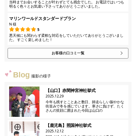
当時までお会いすることが叶わずとても残念でした。 お電話ではいつも
明るく色々とお気遣い下さってありがとうございました。
マリンワールドスタンダードプラン
N 様
5
悪天候にも関わらず柔軟な対応をしていただいてありがとうございまし
た。 すごく楽しめました！
お客様の口コミ一覧
Blog
撮影の様子
【山口】赤間神宮神社挙式
2025.12.29
今年も残すとことあと数日、師走らしい賑やかな
街並みで冬を感じています。寒さに負けず、たく
さんの笑顔に囲まれた今回は山口の
【鹿児島】照国神社挙式
2025.12.12