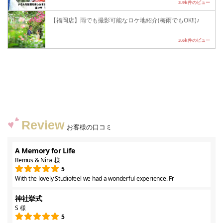
3.9k件のビュー
【福岡店】雨でも撮影可能なロケ地紹介(梅雨でもOK!!)♪
3.6k件のビュー
Review
お客様の口コミ
A Memory for Life
Remus & Nina 様
5
With the lovely Studiofeel we had a wonderful experience. Fr
神社挙式
S 様
5