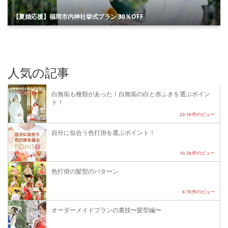
【夏婚応援】福岡市内神社挙式プラン 30％OFF
人気の記事
白無垢も種類があった！白無垢の白と赤ふきを選ぶポイン
ト！
23.1k件のビュー
自分に似合う色打掛を選ぶポイント！
10.2k件のビュー
色打掛の髪型のパターン
8.7k件のビュー
オーダーメイドプランの裏技〜髪型編〜