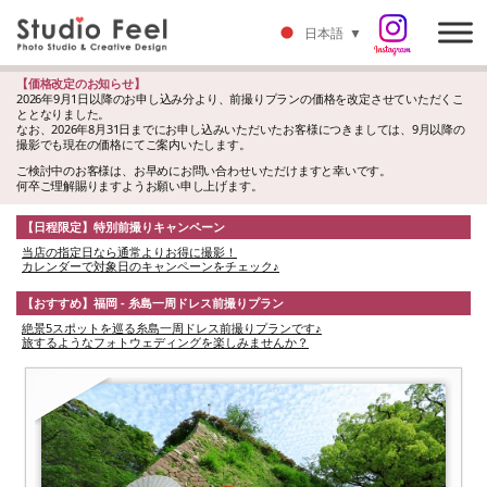
日本語
▼
【価格改定のお知らせ】
2026年9月1日以降のお申し込み分より、前撮りプランの価格を改定させていただくこ
ととなりました。
なお、2026年8月31日までにお申し込みいただいたお客様につきましては、9月以降の
撮影でも現在の価格にてご案内いたします。
ご検討中のお客様は、お早めにお問い合わせいただけますと幸いです。
何卒ご理解賜りますようお願い申し上げます。
【日程限定】特別前撮りキャンペーン
当店の指定日なら通常よりお得に撮影！
カレンダーで対象日のキャンペーンをチェック♪
【おすすめ】福岡 - 糸島一周ドレス前撮りプラン
絶景5スポットを巡る糸島一周ドレス前撮りプランです♪
旅するようなフォトウェディングを楽しみませんか？