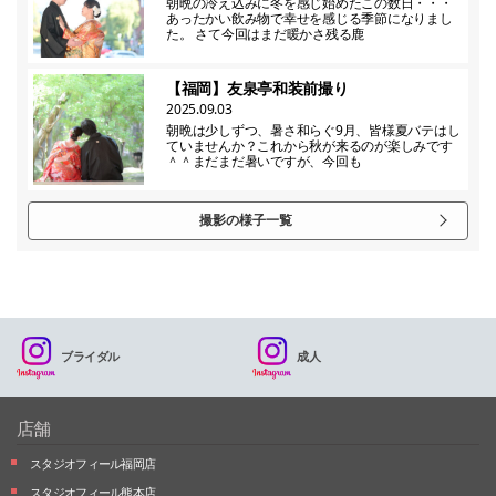
朝晩の冷え込みに冬を感じ始めたこの数日・・・
あったかい飲み物で幸せを感じる季節になりまし
た。 さて今回はまだ暖かさ残る鹿
【福岡】友泉亭和装前撮り
2025.09.03
朝晩は少しずつ、暑さ和らぐ9月、皆様夏バテはし
ていませんか？これから秋が来るのが楽しみです
＾＾まだまだ暑いですが、今回も
撮影の様子一覧
ブライダル
成人
店舗
スタジオフィール福岡店
スタジオフィール熊本店