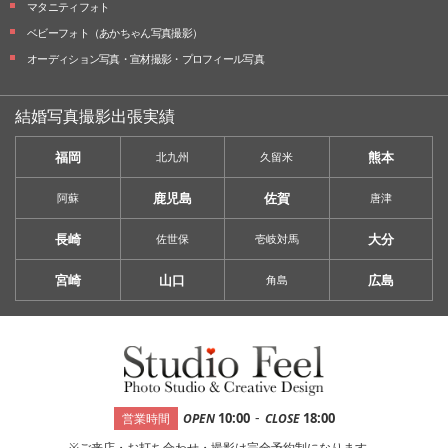
マタニティフォト
ベビーフォト
（あかちゃん写真撮影）
オーディション写真・
宣材撮影・
プロフィール写真
結婚写真撮影出張実績
福岡
熊本
北九州
久留米
鹿児島
佐賀
阿蘇
唐津
長崎
大分
佐世保
壱岐対馬
宮崎
山口
広島
角島
-
10:00
18:00
営業時間
OPEN
CLOSE
※ご来店・お打ち合わせ・撮影は完全予約制になります。