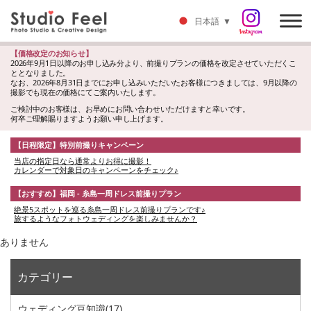
日本語
▼
【価格改定のお知らせ】
2026年9月1日以降のお申し込み分より、前撮りプランの価格を改定させていただくこ
ととなりました。
なお、2026年8月31日までにお申し込みいただいたお客様につきましては、9月以降の
撮影でも現在の価格にてご案内いたします。
ご検討中のお客様は、お早めにお問い合わせいただけますと幸いです。
何卒ご理解賜りますようお願い申し上げます。
【日程限定】特別前撮りキャンペーン
当店の指定日なら通常よりお得に撮影！
カレンダーで対象日のキャンペーンをチェック♪
【おすすめ】福岡 - 糸島一周ドレス前撮りプラン
絶景5スポットを巡る糸島一周ドレス前撮りプランです♪
旅するようなフォトウェディングを楽しみませんか？
ありません
カテゴリー
ウェディング豆知識
(17)