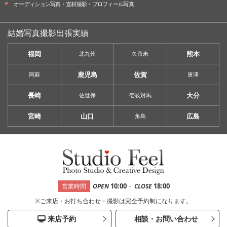
オーディション写真・
宣材撮影・
プロフィール写真
結婚写真撮影出張実績
福岡
熊本
北九州
久留米
鹿児島
佐賀
阿蘇
唐津
長崎
大分
佐世保
壱岐対馬
宮崎
山口
広島
角島
-
10:00
18:00
営業時間
OPEN
CLOSE
※ご来店・お打ち合わせ・撮影は完全予約制になります。
来店予約
相談・お問い合わせ