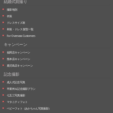
結婚式前撮り
撮影地別
衣装
ドレスサイズ表
和装・ドレス 髪型一覧
For Overseas Customers
キャンペーン
福岡店キャンペーン
熊本店キャンペーン
鹿児島店キャンペーン
記念撮影
成人式記念写真
卒業袴＆記念撮影プラン
七五三写真撮影
マタニティフォト
ベビーフォト
（あかちゃん写真撮影）