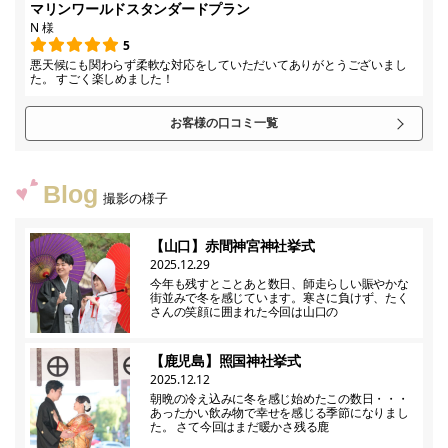
マリンワールドスタンダードプラン
N 様
5
悪天候にも関わらず柔軟な対応をしていただいてありがとうございまし
た。 すごく楽しめました！
お客様の口コミ一覧
Blog
撮影の様子
【山口】赤間神宮神社挙式
2025.12.29
今年も残すとことあと数日、師走らしい賑やかな
街並みで冬を感じています。寒さに負けず、たく
さんの笑顔に囲まれた今回は山口の
【鹿児島】照国神社挙式
2025.12.12
朝晩の冷え込みに冬を感じ始めたこの数日・・・
あったかい飲み物で幸せを感じる季節になりまし
た。 さて今回はまだ暖かさ残る鹿