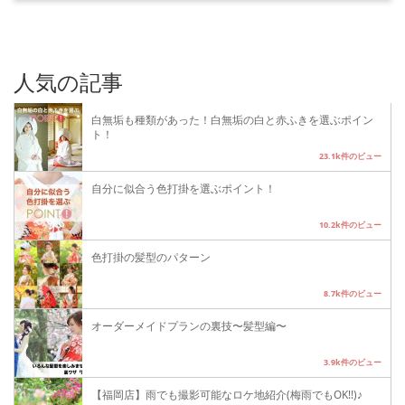
人気の記事
白無垢も種類があった！白無垢の白と赤ふきを選ぶポイン
ト！
23.1k件のビュー
自分に似合う色打掛を選ぶポイント！
10.2k件のビュー
色打掛の髪型のパターン
8.7k件のビュー
オーダーメイドプランの裏技〜髪型編〜
3.9k件のビュー
【福岡店】雨でも撮影可能なロケ地紹介(梅雨でもOK!!)♪