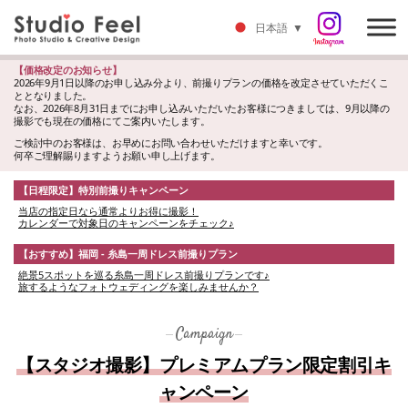
日本語
▼
【価格改定のお知らせ】
2026年9月1日以降のお申し込み分より、前撮りプランの価格を改定させていただくこ
ととなりました。
なお、2026年8月31日までにお申し込みいただいたお客様につきましては、9月以降の
撮影でも現在の価格にてご案内いたします。
ご検討中のお客様は、お早めにお問い合わせいただけますと幸いです。
何卒ご理解賜りますようお願い申し上げます。
【日程限定】特別前撮りキャンペーン
当店の指定日なら通常よりお得に撮影！
カレンダーで対象日のキャンペーンをチェック♪
【おすすめ】福岡 - 糸島一周ドレス前撮りプラン
絶景5スポットを巡る糸島一周ドレス前撮りプランです♪
旅するようなフォトウェディングを楽しみませんか？
Campaign
【スタジオ撮影】プレミアムプラン限定割引キ
ャンペーン