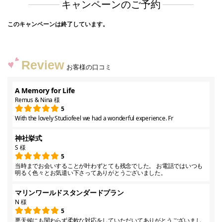
キャンペーンのご予約
このキャンペーンは終了しています。
Review
お客様の口コミ
A Memory for Life
Remus & Nina 様
5
With the lovely Studiofeel we had a wonderful experience. Fr
神社挙式
S 様
5
当時までお会いすることが叶わずとても残念でした。 お電話ではいつも
明るく色々とお気遣い下さってありがとうございました。
マリンワールドスタンダードプラン
N 様
5
悪天候にも関わらず柔軟な対応をしていただいてありがとうございまし