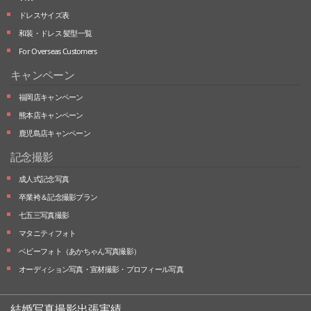
ドレスサイズ表
和装・ドレス 髪型一覧
For Overseas Customers
キャンペーン
福岡店キャンペーン
熊本店キャンペーン
鹿児島店キャンペーン
記念撮影
成人式記念写真
卒業袴＆記念撮影プラン
七五三写真撮影
マタニティフォト
ベビーフォト
（あかちゃん写真撮影）
オーディション写真・
宣材撮影・
プロフィール写真
結婚写真撮影出張実績