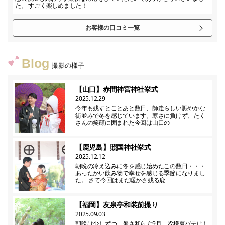
た。 すごく楽しめました！
お客様の口コミ一覧
Blog
撮影の様子
【山口】赤間神宮神社挙式
2025.12.29
今年も残すとことあと数日、師走らしい賑やかな
街並みで冬を感じています。寒さに負けず、たく
さんの笑顔に囲まれた今回は山口の
【鹿児島】照国神社挙式
2025.12.12
朝晩の冷え込みに冬を感じ始めたこの数日・・・
あったかい飲み物で幸せを感じる季節になりまし
た。 さて今回はまだ暖かさ残る鹿
【福岡】友泉亭和装前撮り
2025.09.03
朝晩は少しずつ、暑さ和らぐ9月、皆様夏バテはし