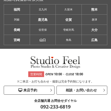
福岡
熊本
北九州
久留米
鹿児島
佐賀
阿蘇
唐津
長崎
大分
佐世保
壱岐対馬
宮崎
山口
広島
角島
-
10:00
18:00
営業時間
OPEN
CLOSE
※ご来店・お打ち合わせ・撮影は完全予約制になります。
来店予約
相談・お問い合わせ
全店舗共通 お問合せダイヤル
092-233-6819