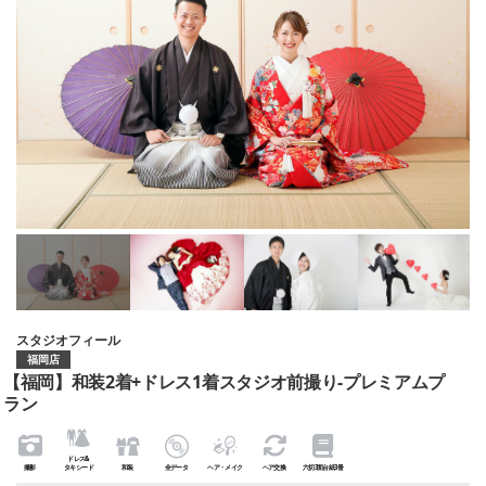
スタジオフィール
福岡店
【福岡】和装2着+ドレス1着スタジオ前撮り-プレミアムプ
ラン
ドレス&
撮影
タキシード
和装
全データ
ヘア・メイク
ヘア交換
六切3面台紙3冊