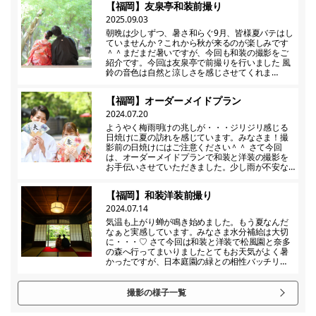
【福岡】友泉亭和装前撮り
2025.09.03
朝晩は少しずつ、暑さ和らぐ9月、皆様夏バテはし
ていませんか？これから秋が来るのが楽しみです
＾＾まだまだ暑いですが、今回も和装の撮影をご
紹介です。今回は友泉亭で前撮りを行いました 風
鈴の音色は自然と涼しさを感じさせてくれま…
【福岡】オーダーメイドプラン
2024.07.20
ようやく梅雨明けの兆しが・・・ジリジリ感じる
日焼けに夏の訪れを感じています。みなさま！撮
影前の日焼けにはご注意ください＾＾ さて今回
は、オーダーメイドプランで和装と洋装の撮影を
お手伝いさせていただきました。少し雨が不安な…
【福岡】和装洋装前撮り
2024.07.14
気温も上がり蝉が鳴き始めました。もう夏なんだ
なぁと実感しています。みなさま水分補給は大切
に・・・♡ さて今回は和装と洋装で松風園と奈多
の森へ行ってまいりましたとてもお天気がよく暑
かったですが、日本庭園の緑との相性バッチリ…
撮影の様子一覧