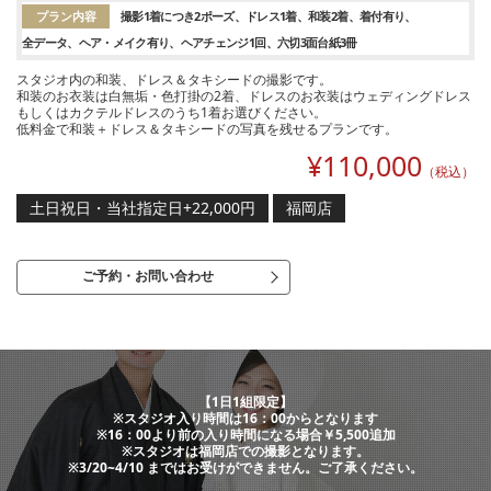
プラン内容
撮影1着につき2ポーズ
ドレス1着
和装2着
着付有り
全データ
ヘア・メイク有り
ヘアチェンジ1回
六切3面台紙3冊
スタジオ内の和装、ドレス＆タキシードの撮影です。
和装のお衣装は白無垢・色打掛の2着、ドレスのお衣装はウェディングドレス
もしくはカクテルドレスのうち1着お選びください。
低料金で和装＋ドレス＆タキシードの写真を残せるプランです。
¥
110,000
（税込）
土日祝日・当社指定日+22,000円
福岡店
ご予約・お問い合わせ
【1日1組限定】
※スタジオ入り時間は16：00からとなります
※16：00より前の入り時間になる場合￥5,500追加
※スタジオは福岡店での撮影となります。
※3/20~4/10 まではお受けができません。ご了承ください。