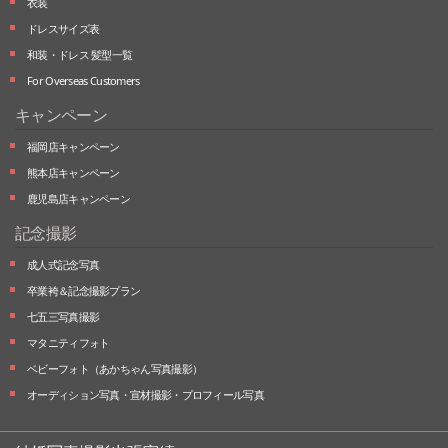
衣装
ドレスサイズ表
和装・ドレス 髪型一覧
For Overseas Customers
キャンペーン
福岡店キャンペーン
熊本店キャンペーン
鹿児島店キャンペーン
記念撮影
成人式記念写真
卒業袴＆記念撮影プラン
七五三写真撮影
マタニティフォト
ベビーフォト
（あかちゃん写真撮影）
オーディション写真・
宣材撮影・
プロフィール写真