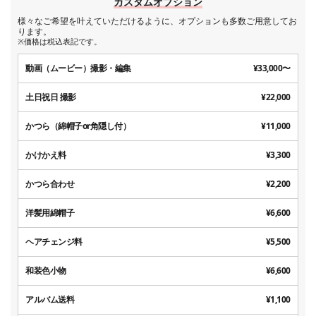
カスタムオプション
様々なご希望を叶えていただけるように、オプションも多数ご用意してお
ります。
※価格は税込表記です。
動画（ムービー）撮影・編集
¥33,000〜
土日祝日 撮影
¥22,000
かつら（綿帽子or角隠し付）
¥11,000
かけかえ料
¥3,300
かつら合わせ
¥2,200
洋髪用綿帽子
¥6,600
ヘアチェンジ料
¥5,500
和装色小物
¥6,600
アルバム送料
¥1,100