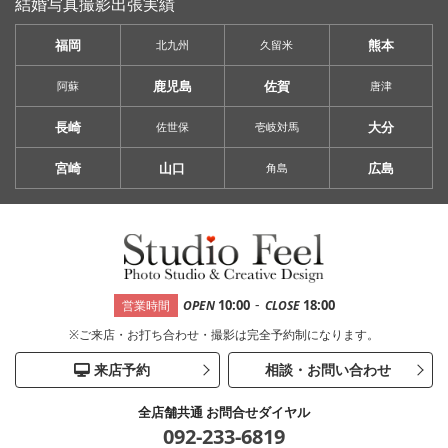
結婚写真撮影出張実績
福岡
熊本
北九州
久留米
鹿児島
佐賀
阿蘇
唐津
長崎
大分
佐世保
壱岐対馬
宮崎
山口
広島
角島
-
10:00
18:00
営業時間
OPEN
CLOSE
※ご来店・お打ち合わせ・撮影は完全予約制になります。
来店予約
相談・お問い合わせ
全店舗共通 お問合せダイヤル
092-233-6819