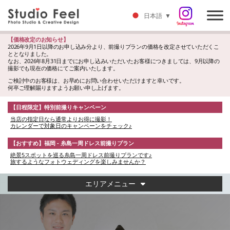
日本語
▼
【価格改定のお知らせ】
2026年9月1日以降のお申し込み分より、前撮りプランの価格を改定させていただくこ
ととなりました。
なお、2026年8月31日までにお申し込みいただいたお客様につきましては、9月以降の
撮影でも現在の価格にてご案内いたします。
ご検討中のお客様は、お早めにお問い合わせいただけますと幸いです。
何卒ご理解賜りますようお願い申し上げます。
【日程限定】特別前撮りキャンペーン
当店の指定日なら通常よりお得に撮影！
カレンダーで対象日のキャンペーンをチェック♪
【おすすめ】福岡 - 糸島一周ドレス前撮りプラン
絶景5スポットを巡る糸島一周ドレス前撮りプランです♪
旅するようなフォトウェディングを楽しみませんか？
エリアメニュー