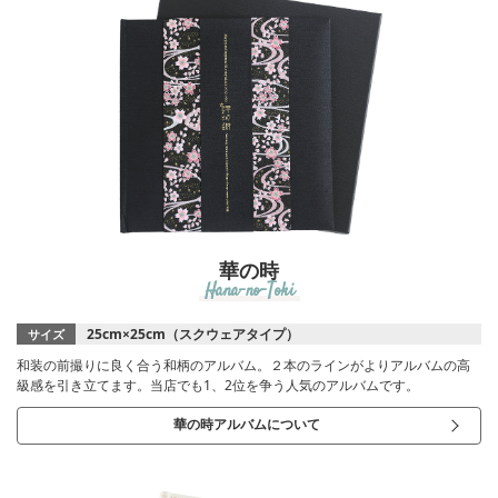
華の時
Hana-no-Toki
25cm×25cm（スクウェアタイプ）
サイズ
和装の前撮りに良く合う和柄のアルバム。２本のラインがよりアルバムの高
級感を引き立てます。当店でも1、2位を争う人気のアルバムです。
華の時アルバムについて