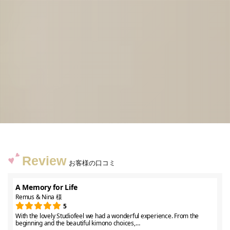
Review
お客様の口コミ
A Memory for Life
Remus & Nina 様
5
With the lovely Studiofeel we had a wonderful experience. From the
beginning and the beautiful kimono choices,…