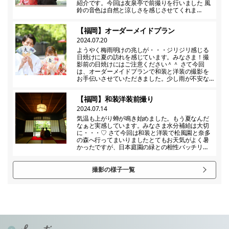
紹介です。今回は友泉亭で前撮りを行いました 風
鈴の音色は自然と涼しさを感じさせてくれま…
【福岡】オーダーメイドプラン
2024.07.20
ようやく梅雨明けの兆しが・・・ジリジリ感じる
日焼けに夏の訪れを感じています。みなさま！撮
影前の日焼けにはご注意ください＾＾ さて今回
は、オーダーメイドプランで和装と洋装の撮影を
お手伝いさせていただきました。少し雨が不安な…
【福岡】和装洋装前撮り
2024.07.14
気温も上がり蝉が鳴き始めました。もう夏なんだ
なぁと実感しています。みなさま水分補給は大切
に・・・♡ さて今回は和装と洋装で松風園と奈多
の森へ行ってまいりましたとてもお天気がよく暑
かったですが、日本庭園の緑との相性バッチリ…
撮影の様子一覧