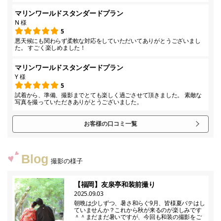
マリンワールドスタンダードプラン
N 様
5
悪天候にも関わらず柔軟な対応をしていただいてありがとうございまし
た。 すごく楽しめました！
マリンワールドスタンダードプラン
Y 様
5
試着から、準備、撮影までとても楽しく過ごさせて頂きました。 素敵な
写真を撮っていただきありがとうございました。
お客様の口コミ一覧
Blog
撮影の様子
【福岡】友泉亭和装前撮り
2025.09.03
朝晩は少しずつ、暑さ和らぐ9月、皆様夏バテはし
ていませんか？これから秋が来るのが楽しみです
＾＾まだまだ暑いですが、今回も和装の撮影をご