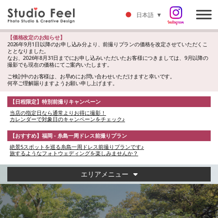
日本語
▼
【価格改定のお知らせ】
2026年9月1日以降のお申し込み分より、前撮りプランの価格を改定させていただくこ
ととなりました。
なお、2026年8月31日までにお申し込みいただいたお客様につきましては、9月以降の
撮影でも現在の価格にてご案内いたします。
ご検討中のお客様は、お早めにお問い合わせいただけますと幸いです。
何卒ご理解賜りますようお願い申し上げます。
【日程限定】特別前撮りキャンペーン
当店の指定日なら通常よりお得に撮影！
カレンダーで対象日のキャンペーンをチェック♪
【おすすめ】福岡 - 糸島一周ドレス前撮りプラン
絶景5スポットを巡る糸島一周ドレス前撮りプランです♪
旅するようなフォトウェディングを楽しみませんか？
エリアメニュー