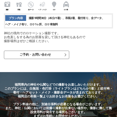
撮影
和装
全データ
ヘア・メイク
ロケ
ロケ車
プラン内容
撮影1時間30分（45分/1着）
和装2着
着付有り
全データ
ヘア・メイク有り
ロケ1ヶ所
ロケ車無料
神社の境内でのロケーション撮影です。
お色直しをする為のお部屋を貸して頂ける神社もあるので
撮影場所はぜひご相談ください。
ご予約・お問い合わせ
福岡県内の神社や仏閣などでの撮影をお楽しみいただけます。
このプランには、白無垢・色打掛（ライトプランはどちらか1着）と紋付袴・
着付・ヘアセット・メイク・撮影全データが含まれております。
福岡店の和装一覧よりお好きなお衣装をお選びください。
プラン料金の他に、別途出張料が必要となる場合がございます。
また、神社・仏閣においては前撮り撮影が出来ない場所や、撮影に際して施
設使用料が発生する場所もございます。
まずはお気軽にお問合せください。