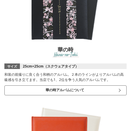
華の時
Hana-no-Toki
25cm×25cm（スクウェアタイプ）
サイズ
和装の前撮りに良く合う和柄のアルバム。２本のラインがよりアルバムの高
級感を引き立てます。当店でも1、2位を争う人気のアルバムです。
華の時アルバムについて