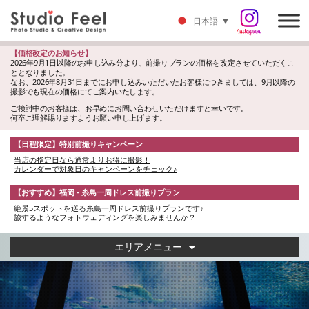
日本語
▼
【価格改定のお知らせ】
2026年9月1日以降のお申し込み分より、前撮りプランの価格を改定させていただくこ
ととなりました。
なお、2026年8月31日までにお申し込みいただいたお客様につきましては、9月以降の
撮影でも現在の価格にてご案内いたします。
ご検討中のお客様は、お早めにお問い合わせいただけますと幸いです。
何卒ご理解賜りますようお願い申し上げます。
【日程限定】特別前撮りキャンペーン
当店の指定日なら通常よりお得に撮影！
カレンダーで対象日のキャンペーンをチェック♪
【おすすめ】福岡 - 糸島一周ドレス前撮りプラン
絶景5スポットを巡る糸島一周ドレス前撮りプランです♪
旅するようなフォトウェディングを楽しみませんか？
エリアメニュー