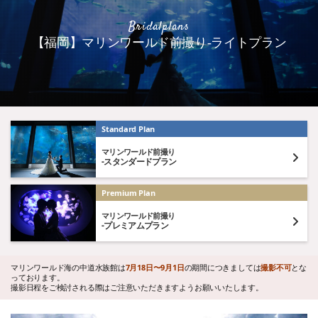
Bridalplans
【福岡】マリンワールド前撮り-ライトプラン
Standard Plan
マリンワールド前撮り
-スタンダードプラン
Premium Plan
マリンワールド前撮り
-プレミアムプラン
マリンワールド海の中道水族館は
7月18日〜9月1日
の期間につきましては
撮影不可
とな
っております。
撮影日程をご検討される際はご注意いただきますようお願いいたします。