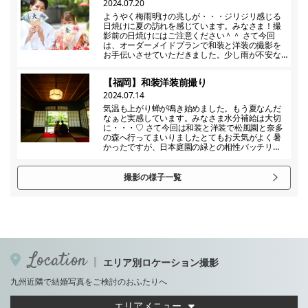
2024.07.20
ようやく梅雨明けの兆しが・・・ジリジリ感じる
日焼けに夏の訪れを感じています。みなさま！撮
影前の日焼けにはご注意ください＾＾ さて今回
は、オーダーメイドプランで和装と洋装の撮影を
お手伝いさせていただきました。少し雨が不安な…
【福岡】和装洋装前撮り
2024.07.14
気温も上がり蝉が鳴き始めました。もう夏なんだ
なぁと実感しています。みなさま水分補給は大切
に・・・♡ さて今回は和装と洋装で松風園と奈多
の森へ行ってまいりましたとてもお天気がよく暑
かったですが、日本庭園の緑との相性バッチリ…
撮影の様子一覧
Location
エリア別ロケーション撮影
九州近隣で結婚写真をご検討のおふたりへ
エリアメニュー