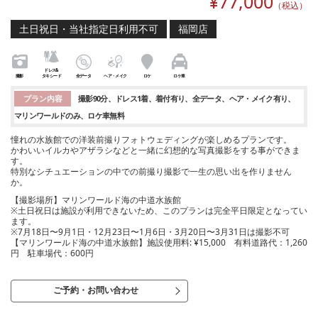
¥
77,000
（税込）
土日祝日・当社指定日利用不可
福岡店
ドレス&
撮影
タキシード
全データ
ヘア・メイク
ロケ
ロケ車
プラン内容
撮影90分
ドレス1着
着付有り
全データ
ヘア・メイク有り
マリンワールドのみ
ロケ車無料
憧れの水族館での洋装前撮りフォトウェディングが楽しめるプランです。
かわいいイルカやアザラシなどと一緒に幻想的な写真撮影をする事ができま
す。
特別なシチュエーションの中での前撮り撮影で一生の思い出を作りません
か。
【撮影場所】マリンワールド海の中道水族館
※土日祝日は施設が利用できないため、このプランは完全平日限定となってい
ます。
※7月18日〜9月1日・12月23日〜1月6日・3月20日〜3月31日は撮影不可
【マリンワールド海の中道水族館】施設使用料: ¥15,000 有料道路代：1,260
円 駐車場代：600円
ご予約・お問い合わせ