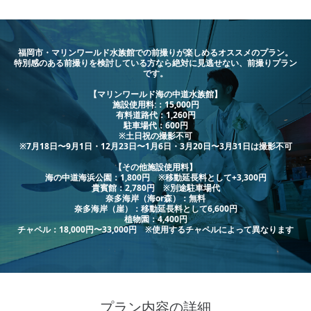
福岡市・マリンワールド水族館での前撮りが楽しめるオススメのプラン。
特別感のある前撮りを検討している方なら絶対に見逃せない、前撮りプラン
です。
【マリンワールド海の中道水族館】
施設使用料:：15,000円
有料道路代：1,260円
駐車場代：600円
※土日祝の撮影不可
※7月18日〜9月1日・12月23日〜1月6日・3月20日〜3月31日は撮影不可
【その他施設使用料】
海の中道海浜公園：1,800円 ※移動延長料として+3,300円
貴賓館：2,780円 ※別途駐車場代
奈多海岸（海or森）：無料
奈多海岸（崖）：移動延長料として6,600円
植物園：4,400円
チャペル：18,000円〜33,000円 ※使用するチャペルによって異なります
プラン内容の詳細