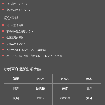
熊本店キャンペーン
鹿児島店キャンペーン
記念撮影
成人式記念写真
卒業袴＆記念撮影プラン
七五三写真撮影
マタニティフォト
ベビーフォト
（あかちゃん写真撮影）
オーディション写真・
宣材撮影・
プロフィール写真
結婚写真撮影出張実績
福岡
熊本
北九州
久留米
鹿児島
佐賀
阿蘇
唐津
長崎
大分
佐世保
壱岐対馬