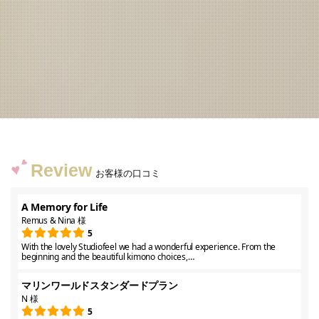
Review
お客様の口コミ
A Memory for Life
Remus & Nina 様
5
With the lovely Studiofeel we had a wonderful experience. From the
beginning and the beautiful kimono choices,…
マリンワールドスタンダードプラン
N 様
5