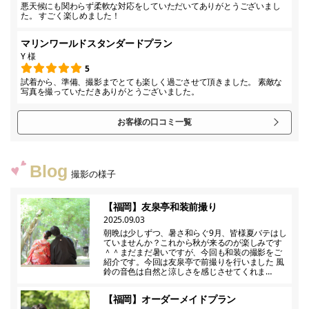
悪天候にも関わらず柔軟な対応をしていただいてありがとうございまし
た。 すごく楽しめました！
マリンワールドスタンダードプラン
Y 様
5
試着から、準備、撮影までとても楽しく過ごさせて頂きました。 素敵な
写真を撮っていただきありがとうございました。
お客様の口コミ一覧
Blog
撮影の様子
【福岡】友泉亭和装前撮り
2025.09.03
朝晩は少しずつ、暑さ和らぐ9月、皆様夏バテはし
ていませんか？これから秋が来るのが楽しみです
＾＾まだまだ暑いですが、今回も和装の撮影をご
紹介です。今回は友泉亭で前撮りを行いました 風
鈴の音色は自然と涼しさを感じさせてくれま…
【福岡】オーダーメイドプラン