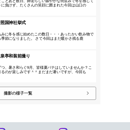
とことあと数日、師走らしい賑やかな街並みで冬を感じて
さに負けず、たくさんの笑顔に囲まれた今回は山口の
】照国神社挙式
込みに冬を感じ始めたこの数日・・・あったかい飲み物で
る季節になりました。 さて今回はまだ暖かさ残る鹿
友泉亭和装前撮り
ずつ、暑さ和らぐ9月、皆様夏バテはしていませんか？こ
来るのが楽しみです＾＾まだまだ暑いですが、今回も
撮影の様子一覧