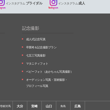
ブライダル
成人
インスタグラム
インスタグラム
記念撮影
成人式記念写真
卒業袴＆記念撮影プラン
七五三写真撮影
マタニティフォト
ベビーフォト
（あかちゃん写真撮影）
オーディション写真・
宣材撮影・
プロフィール写真
大分
宮崎
山口
広島
壱岐対馬
角島