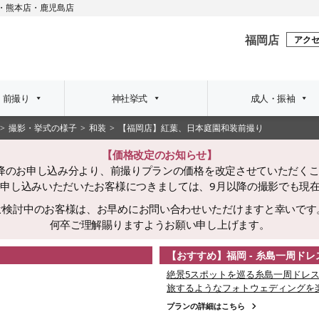
・
熊本店
・
鹿児島店
福岡店
アク
・前撮り
神社挙式
成人・振袖
撮影・挙式の様子
和装
【福岡店】紅葉、日本庭園和装前撮り
【価格改定のお知らせ】
日以降のお申し込み分より、前撮りプランの価格を改定させていただく
でにお申し込みいただいたお客様につきましては、9月以降の撮影でも現
ご検討中のお客様は、お早めにお問い合わせいただけますと幸いです
何卒ご理解賜りますようお願い申し上げます。
【おすすめ】福岡 - 糸島一周ド
絶景5スポットを巡る糸島一周ドレス
旅するようなフォトウェディングを
プランの詳細はこちら