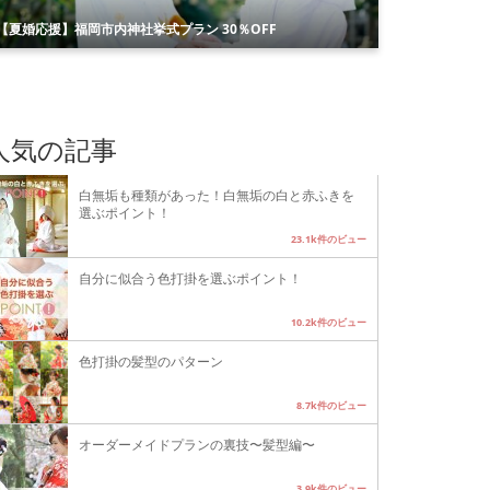
【夏婚応援】福岡市内神社挙式プラン 30％OFF
人気の記事
白無垢も種類があった！白無垢の白と赤ふきを
選ぶポイント！
23.1k件のビュー
自分に似合う色打掛を選ぶポイント！
10.2k件のビュー
色打掛の髪型のパターン
8.7k件のビュー
オーダーメイドプランの裏技〜髪型編〜
3.9k件のビュー