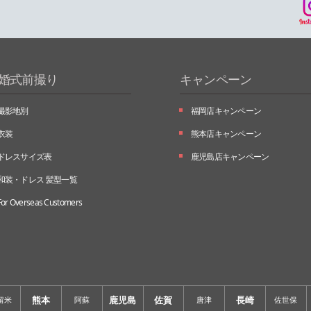
婚式前撮り
キャンペーン
撮影地別
福岡店キャンペーン
衣装
熊本店キャンペーン
ドレスサイズ表
鹿児島店キャンペーン
和装・ドレス 髪型一覧
For Overseas Customers
熊本
鹿児島
佐賀
長崎
留米
阿蘇
唐津
佐世保