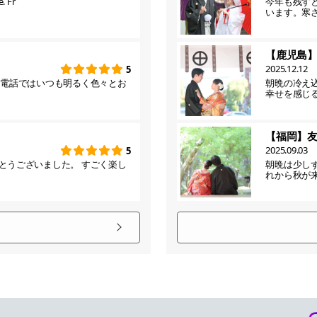
. Fr
今年も残す
います。寒
【鹿児島
2025.12.12
5
お電話ではいつも明るく色々とお
朝晩の冷え
幸せを感じ
【福岡】
2025.09.03
5
とうございました。 すごく楽し
朝晩は少し
れから秋が