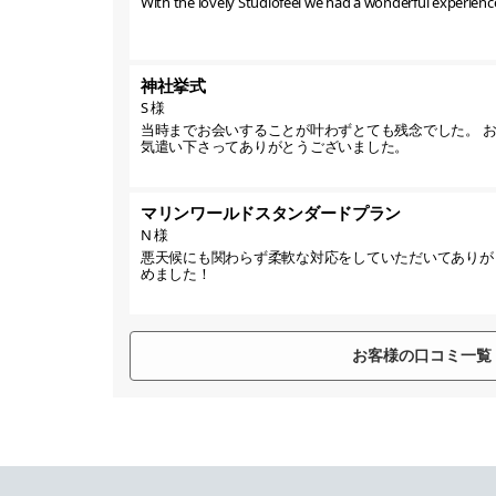
With the lovely Studiofeel we had a wonderful experience
神社挙式
S 様
当時までお会いすることが叶わずとても残念でした。 
気遣い下さってありがとうございました。
マリンワールドスタンダードプラン
N 様
悪天候にも関わらず柔軟な対応をしていただいてありが
めました！
お客様の口コミ一覧