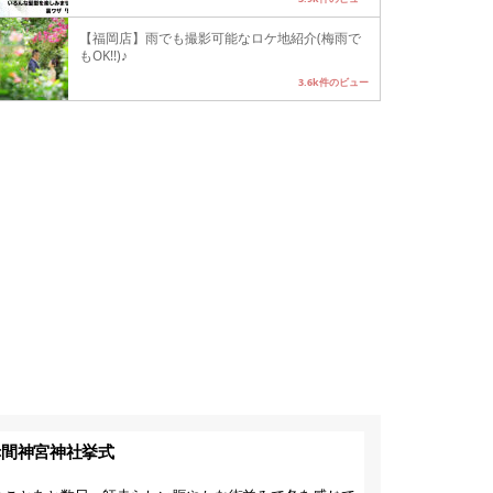
【福岡店】雨でも撮影可能なロケ地紹介(梅雨で
もOK!!)♪
3.6k件のビュー
赤間神宮神社挙式