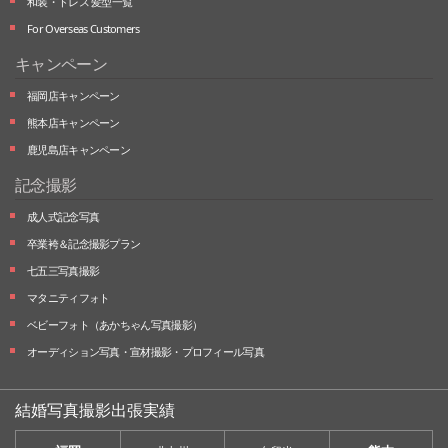
和装・ドレス 髪型一覧
For Overseas Customers
キャンペーン
福岡店キャンペーン
熊本店キャンペーン
鹿児島店キャンペーン
記念撮影
成人式記念写真
卒業袴＆記念撮影プラン
七五三写真撮影
マタニティフォト
ベビーフォト
（あかちゃん写真撮影）
オーディション写真・
宣材撮影・
プロフィール写真
結婚写真撮影出張実績