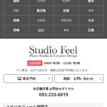
福岡
熊本
北九州
久留米
鹿児島
佐賀
阿蘇
唐津
長崎
大分
佐世保
壱岐対馬
宮崎
山口
広島
角島
-
10:00
18:00
営業時間
OPEN
CLOSE
※ご来店・お打ち合わせ・撮影は完全予約制になります。
来店予約
相談・お問い合わせ
全店舗共通 お問合せダイヤル
092-233-6819
スタジオフィール福岡店