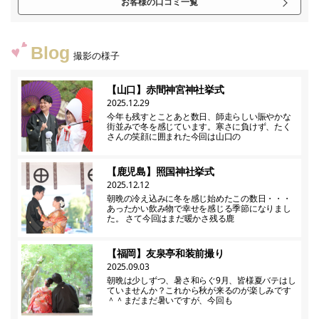
お客様の口コミ一覧
Blog
撮影の様子
【山口】赤間神宮神社挙式
2025.12.29
今年も残すとことあと数日、師走らしい賑やかな
街並みで冬を感じています。寒さに負けず、たく
さんの笑顔に囲まれた今回は山口の
【鹿児島】照国神社挙式
2025.12.12
朝晩の冷え込みに冬を感じ始めたこの数日・・・
あったかい飲み物で幸せを感じる季節になりまし
た。 さて今回はまだ暖かさ残る鹿
【福岡】友泉亭和装前撮り
2025.09.03
朝晩は少しずつ、暑さ和らぐ9月、皆様夏バテはし
ていませんか？これから秋が来るのが楽しみです
＾＾まだまだ暑いですが、今回も