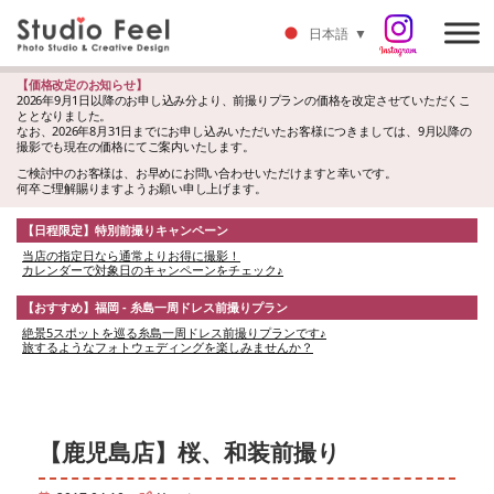
日本語
▼
【価格改定のお知らせ】
2026年9月1日以降のお申し込み分より、前撮りプランの価格を改定させていただくこ
ととなりました。
なお、2026年8月31日までにお申し込みいただいたお客様につきましては、9月以降の
撮影でも現在の価格にてご案内いたします。
ご検討中のお客様は、お早めにお問い合わせいただけますと幸いです。
何卒ご理解賜りますようお願い申し上げます。
【日程限定】特別前撮りキャンペーン
当店の指定日なら通常よりお得に撮影！
カレンダーで対象日のキャンペーンをチェック♪
【おすすめ】福岡 - 糸島一周ドレス前撮りプラン
絶景5スポットを巡る糸島一周ドレス前撮りプランです♪
旅するようなフォトウェディングを楽しみませんか？
【鹿児島店】桜、和装前撮り