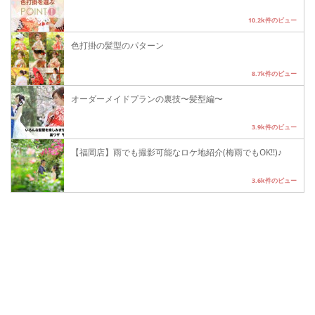
10.2k件のビュー
色打掛の髪型のパターン
8.7k件のビュー
オーダーメイドプランの裏技〜髪型編〜
3.9k件のビュー
【福岡店】雨でも撮影可能なロケ地紹介(梅雨でもOK!!)♪
3.6k件のビュー