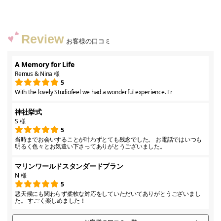
Review
お客様の口コミ
A Memory for Life
Remus & Nina 様
5
With the lovely Studiofeel we had a wonderful experience. Fr
神社挙式
S 様
5
当時までお会いすることが叶わずとても残念でした。 お電話ではいつも
明るく色々とお気遣い下さってありがとうございました。
マリンワールドスタンダードプラン
N 様
5
悪天候にも関わらず柔軟な対応をしていただいてありがとうございまし
た。 すごく楽しめました！