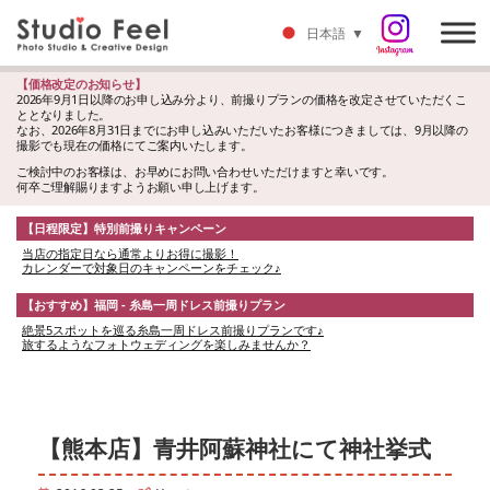
日本語
▼
【価格改定のお知らせ】
2026年9月1日以降のお申し込み分より、前撮りプランの価格を改定させていただくこ
ととなりました。
なお、2026年8月31日までにお申し込みいただいたお客様につきましては、9月以降の
撮影でも現在の価格にてご案内いたします。
ご検討中のお客様は、お早めにお問い合わせいただけますと幸いです。
何卒ご理解賜りますようお願い申し上げます。
【日程限定】特別前撮りキャンペーン
当店の指定日なら通常よりお得に撮影！
カレンダーで対象日のキャンペーンをチェック♪
【おすすめ】福岡 - 糸島一周ドレス前撮りプラン
絶景5スポットを巡る糸島一周ドレス前撮りプランです♪
旅するようなフォトウェディングを楽しみませんか？
【熊本店】青井阿蘇神社にて神社挙式