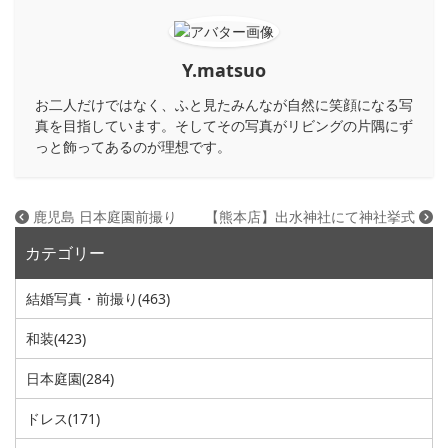
Y.matsuo
お二人だけではなく、ふと見たみんなが自然に笑顔になる写
真を目指しています。そしてその写真がリビングの片隅にず
っと飾ってあるのが理想です。
鹿児島 日本庭園前撮り
【熊本店】出水神社にて神社挙式
カテゴリー
結婚写真・前撮り
(463)
和装
(423)
日本庭園
(284)
ドレス
(171)