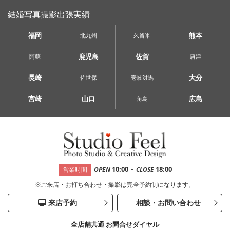
結婚写真撮影出張実績
福岡
熊本
北九州
久留米
鹿児島
佐賀
阿蘇
唐津
長崎
大分
佐世保
壱岐対馬
宮崎
山口
広島
角島
-
10:00
18:00
営業時間
OPEN
CLOSE
※ご来店・お打ち合わせ・撮影は完全予約制になります。
来店予約
相談・お問い合わせ
全店舗共通 お問合せダイヤル