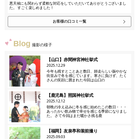
悪天候にも関わらず柔軟な対応をしていただいてありがとうございまし
た。 すごく楽しめました！
お客様の口コミ一覧
Blog
撮影の様子
【山口】赤間神宮神社挙式
2025.12.29
今年も残すとことあと数日、師走らしい賑やかな
街並みで冬を感じています。寒さに負けず、たく
さんの笑顔に囲まれた今回は山口の
【鹿児島】照国神社挙式
2025.12.12
朝晩の冷え込みに冬を感じ始めたこの数日・・・
あったかい飲み物で幸せを感じる季節になりまし
た。 さて今回はまだ暖かさ残る鹿
【福岡】友泉亭和装前撮り
2025.09.03