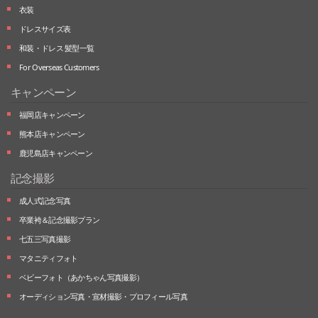
衣装
ドレスサイズ表
和装・ドレス 髪型一覧
For Overseas Customers
キャンペーン
福岡店キャンペーン
熊本店キャンペーン
鹿児島店キャンペーン
記念撮影
成人式記念写真
卒業袴＆記念撮影プラン
七五三写真撮影
マタニティフォト
ベビーフォト
（あかちゃん写真撮影）
オーディション写真・
宣材撮影・
プロフィール写真