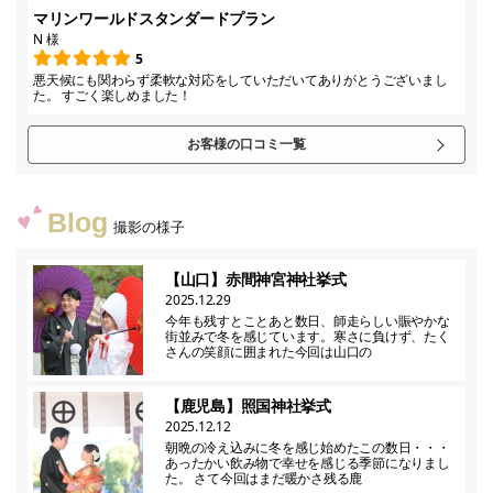
マリンワールドスタンダードプラン
N 様
5
悪天候にも関わらず柔軟な対応をしていただいてありがとうございまし
た。 すごく楽しめました！
お客様の口コミ一覧
Blog
撮影の様子
【山口】赤間神宮神社挙式
2025.12.29
今年も残すとことあと数日、師走らしい賑やかな
街並みで冬を感じています。寒さに負けず、たく
さんの笑顔に囲まれた今回は山口の
【鹿児島】照国神社挙式
2025.12.12
朝晩の冷え込みに冬を感じ始めたこの数日・・・
あったかい飲み物で幸せを感じる季節になりまし
た。 さて今回はまだ暖かさ残る鹿