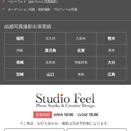
ベビーフォト
（あかちゃん写真撮影）
オーディション写真・
宣材撮影・
プロフィール写真
結婚写真撮影出張実績
福岡
熊本
北九州
久留米
鹿児島
佐賀
阿蘇
唐津
長崎
大分
佐世保
壱岐対馬
宮崎
山口
広島
角島
-
10:00
18:00
営業時間
OPEN
CLOSE
※ご来店・お打ち合わせ・撮影は完全予約制になります。