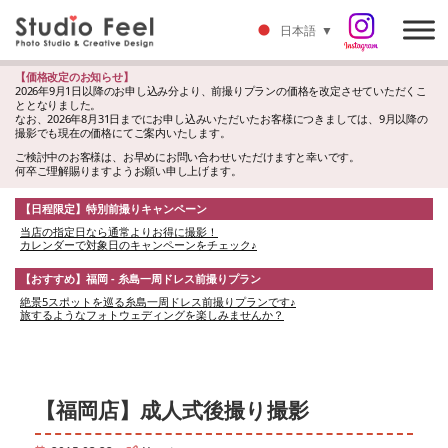
日本語
▼
【価格改定のお知らせ】
2026年9月1日以降のお申し込み分より、前撮りプランの価格を改定させていただくこ
ととなりました。
なお、2026年8月31日までにお申し込みいただいたお客様につきましては、9月以降の
撮影でも現在の価格にてご案内いたします。
ご検討中のお客様は、お早めにお問い合わせいただけますと幸いです。
何卒ご理解賜りますようお願い申し上げます。
【日程限定】特別前撮りキャンペーン
当店の指定日なら通常よりお得に撮影！
カレンダーで対象日のキャンペーンをチェック♪
【おすすめ】福岡 - 糸島一周ドレス前撮りプラン
絶景5スポットを巡る糸島一周ドレス前撮りプランです♪
旅するようなフォトウェディングを楽しみませんか？
【福岡店】成人式後撮り撮影