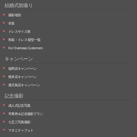
結婚式前撮り
撮影地別
衣装
ドレスサイズ表
和装・ドレス 髪型一覧
For Overseas Customers
キャンペーン
福岡店キャンペーン
熊本店キャンペーン
鹿児島店キャンペーン
記念撮影
成人式記念写真
卒業袴＆記念撮影プラン
七五三写真撮影
マタニティフォト