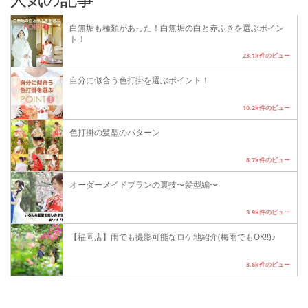
白無垢も種類があった！白無垢の白と赤ふきを選ぶポイン
ト！
23.1k件のビュー
自分に似合う色打掛を選ぶポイント！
10.2k件のビュー
色打掛の髪型のパターン
8.7k件のビュー
オーダーメイドプランの裏技〜髪型編〜
3.9k件のビュー
【福岡店】雨でも撮影可能なロケ地紹介(梅雨でもOK!!)♪
3.6k件のビュー