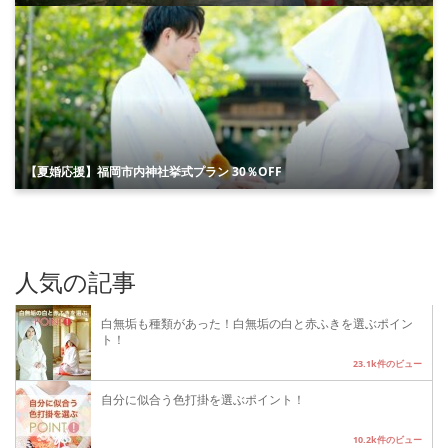
【夏婚応援】福岡市内神社挙式プラン 30％OFF
人気の記事
白無垢も種類があった！白無垢の白と赤ふきを選ぶポイン
ト！
23.1k件のビュー
自分に似合う色打掛を選ぶポイント！
10.2k件のビュー