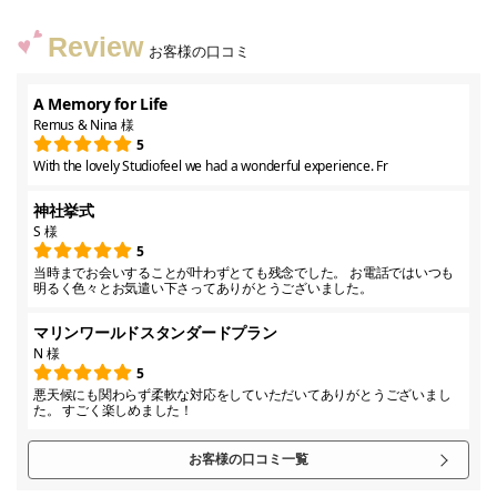
Review
お客様の口コミ
A Memory for Life
Remus & Nina 様
5
With the lovely Studiofeel we had a wonderful experience. Fr
神社挙式
S 様
5
当時までお会いすることが叶わずとても残念でした。 お電話ではいつも
明るく色々とお気遣い下さってありがとうございました。
マリンワールドスタンダードプラン
N 様
5
悪天候にも関わらず柔軟な対応をしていただいてありがとうございまし
た。 すごく楽しめました！
お客様の口コミ一覧