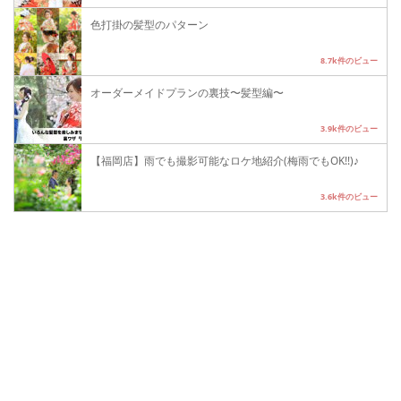
色打掛の髪型のパターン
8.7k件のビュー
オーダーメイドプランの裏技〜髪型編〜
3.9k件のビュー
【福岡店】雨でも撮影可能なロケ地紹介(梅雨でもOK!!)♪
3.6k件のビュー