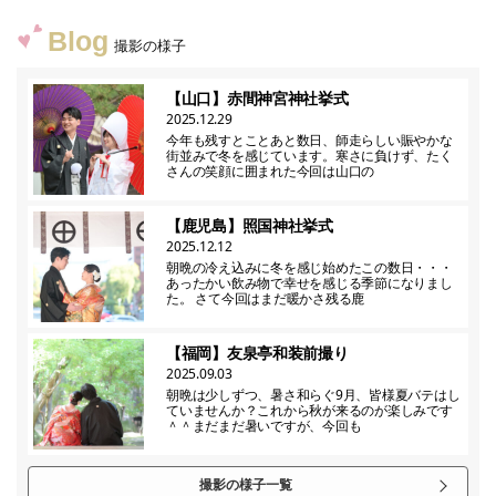
Blog
撮影の様子
【山口】赤間神宮神社挙式
2025.12.29
今年も残すとことあと数日、師走らしい賑やかな
街並みで冬を感じています。寒さに負けず、たく
さんの笑顔に囲まれた今回は山口の
【鹿児島】照国神社挙式
2025.12.12
朝晩の冷え込みに冬を感じ始めたこの数日・・・
あったかい飲み物で幸せを感じる季節になりまし
た。 さて今回はまだ暖かさ残る鹿
【福岡】友泉亭和装前撮り
2025.09.03
朝晩は少しずつ、暑さ和らぐ9月、皆様夏バテはし
ていませんか？これから秋が来るのが楽しみです
＾＾まだまだ暑いですが、今回も
撮影の様子一覧