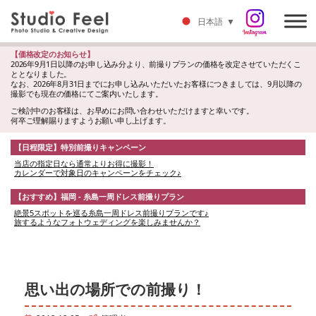
日本語
▼
【価格改定のお知らせ】
2026年9月1日以降のお申し込み分より、前撮りプランの価格を改定させていただくこ
ととなりました。
なお、2026年8月31日までにお申し込みいただいたお客様につきましては、9月以降の
撮影でも現在の価格にてご案内いたします。
ご検討中のお客様は、お早めにお問い合わせいただけますと幸いです。
何卒ご理解賜りますようお願い申し上げます。
【日程限定】特別前撮りキャンペーン
当店の指定日なら通常よりお得に撮影！
カレンダーで対象日のキャンペーンをチェック♪
【おすすめ】福岡 - 糸島一周ドレス前撮りプラン
絶景5スポットを巡る糸島一周ドレス前撮りプランです♪
旅するようなフォトウェディングを楽しみませんか？
思い出の場所での前撮り！