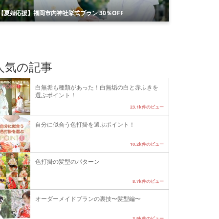
【夏婚応援】福岡市内神社挙式プラン 30％OFF
人気の記事
白無垢も種類があった！白無垢の白と赤ふきを
選ぶポイント！
23.1k件のビュー
自分に似合う色打掛を選ぶポイント！
10.2k件のビュー
色打掛の髪型のパターン
8.7k件のビュー
オーダーメイドプランの裏技〜髪型編〜
3.9k件のビュー