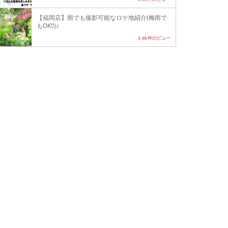
【福岡店】雨でも撮影可能なロケ地紹介(梅雨で
もOK!!)♪
3.6k件のビュー