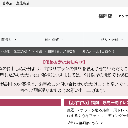
・
熊本店
・
鹿児島店
福岡店
アク
・前撮り
神社挙式
成人・振袖
撮影・挙式の様子
和装
和装1着、洋装2着！ 夏のオール1日ロケ！
【価格改定のお知らせ】
日以降のお申し込み分より、前撮りプランの価格を改定させていただく
でにお申し込みいただいたお客様につきましては、9月以降の撮影でも現
ご検討中のお客様は、お早めにお問い合わせいただけますと幸いです
何卒ご理解賜りますようお願い申し上げます。
【おすすめ】福岡 - 糸島一周ド
絶景5スポットを巡る糸島一周ドレス
旅するようなフォトウェディングを
プランの詳細はこちら