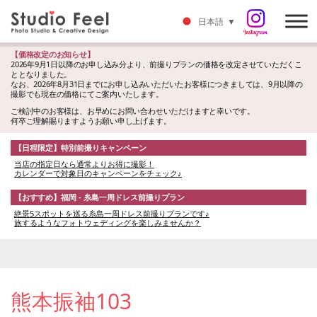
日本語
▼
【価格改定のお知らせ】
2026年9月1日以降のお申し込み分より、前撮りプランの価格を改定させていただくこ
ととなりました。
なお、2026年8月31日までにお申し込みいただいたお客様につきましては、9月以降の
撮影でも現在の価格にてご案内いたします。
ご検討中のお客様は、お早めにお問い合わせいただけますと幸いです。
何卒ご理解賜りますようお願い申し上げます。
【日程限定】特別前撮りキャンペーン
当店の指定日なら通常よりお得に撮影！
カレンダーで対象日のキャンペーンをチェック♪
【おすすめ】福岡 - 糸島一周ドレス前撮りプラン
絶景5スポットを巡る糸島一周ドレス前撮りプランです♪
旅するようなフォトウェディングを楽しみませんか？
熊本振袖103