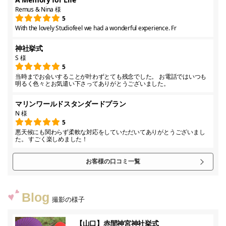
Remus & Nina 様
5
With the lovely Studiofeel we had a wonderful experience. Fr
神社挙式
S 様
5
当時までお会いすることが叶わずとても残念でした。 お電話ではいつも
明るく色々とお気遣い下さってありがとうございました。
マリンワールドスタンダードプラン
N 様
5
悪天候にも関わらず柔軟な対応をしていただいてありがとうございまし
た。 すごく楽しめました！
お客様の口コミ一覧
Blog
撮影の様子
【山口】赤間神宮神社挙式