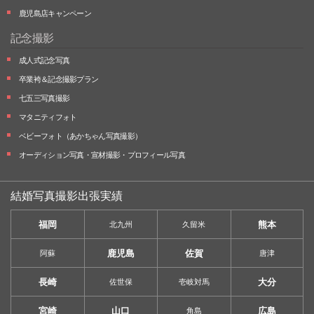
鹿児島店キャンペーン
記念撮影
成人式記念写真
卒業袴＆記念撮影プラン
七五三写真撮影
マタニティフォト
ベビーフォト
（あかちゃん写真撮影）
オーディション写真・
宣材撮影・
プロフィール写真
結婚写真撮影出張実績
福岡
熊本
北九州
久留米
鹿児島
佐賀
阿蘇
唐津
長崎
大分
佐世保
壱岐対馬
宮崎
山口
広島
角島