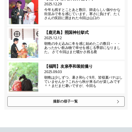
2025.12.29
今年も残すとことあと数日、師走らしい賑やかな
街並みで冬を感じています。寒さに負けず、たく
さんの笑顔に囲まれた今回は山口の
【鹿児島】照国神社挙式
2025.12.12
朝晩の冷え込みに冬を感じ始めたこの数日・・・
あったかい飲み物で幸せを感じる季節になりまし
た。 さて今回はまだ暖かさ残る鹿
【福岡】友泉亭和装前撮り
2025.09.03
朝晩は少しずつ、暑さ和らぐ9月、皆様夏バテはし
ていませんか？これから秋が来るのが楽しみです
＾＾まだまだ暑いですが、今回も
撮影の様子一覧