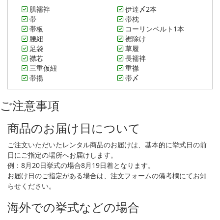
肌襦袢
伊達〆2本
帯
帯枕
帯板
コーリンベルト1本
腰紐
裾除け
足袋
草履
襟芯
長襦袢
三重仮紐
重襟
帯揚
帯〆
ご注意事項
商品のお届け日について
ご注文いただいたレンタル商品のお届けは、基本的に挙式日の前
日にご指定の場所へお届けします。
例：8月20日挙式の場合8月19日着となります。
お届け日のご指定がある場合は、注文フォームの備考欄にてお知
らせください。
海外での挙式などの場合