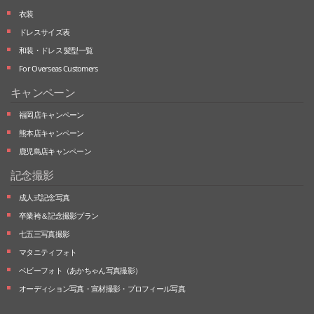
衣装
ドレスサイズ表
和装・ドレス 髪型一覧
For Overseas Customers
キャンペーン
福岡店キャンペーン
熊本店キャンペーン
鹿児島店キャンペーン
記念撮影
成人式記念写真
卒業袴＆記念撮影プラン
七五三写真撮影
マタニティフォト
ベビーフォト
（あかちゃん写真撮影）
オーディション写真・
宣材撮影・
プロフィール写真