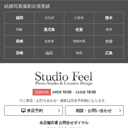
結婚写真撮影出張実績
福岡
熊本
北九州
久留米
鹿児島
佐賀
阿蘇
唐津
長崎
大分
佐世保
壱岐対馬
宮崎
山口
広島
角島
-
10:00
18:00
営業時間
OPEN
CLOSE
※ご来店・お打ち合わせ・撮影は完全予約制になります。
来店予約
相談・お問い合わせ
全店舗共通 お問合せダイヤル