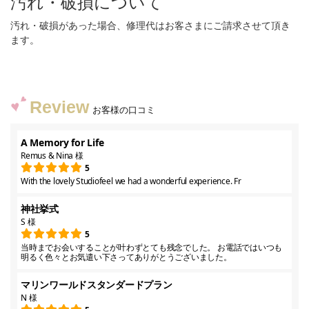
汚れ・破損について
汚れ・破損があった場合、修理代はお客さまにご請求させて頂き
ます。
Review
お客様の口コミ
A Memory for Life
Remus & Nina 様
5
With the lovely Studiofeel we had a wonderful experience. Fr
神社挙式
S 様
5
当時までお会いすることが叶わずとても残念でした。 お電話ではいつも
明るく色々とお気遣い下さってありがとうございました。
マリンワールドスタンダードプラン
N 様