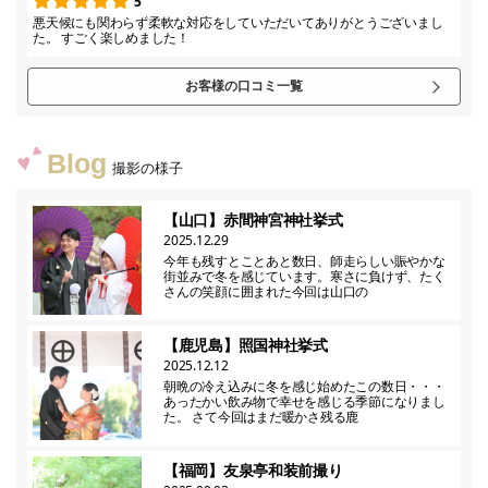
5
悪天候にも関わらず柔軟な対応をしていただいてありがとうございまし
た。 すごく楽しめました！
お客様の口コミ一覧
Blog
撮影の様子
【山口】赤間神宮神社挙式
2025.12.29
今年も残すとことあと数日、師走らしい賑やかな
街並みで冬を感じています。寒さに負けず、たく
さんの笑顔に囲まれた今回は山口の
【鹿児島】照国神社挙式
2025.12.12
朝晩の冷え込みに冬を感じ始めたこの数日・・・
あったかい飲み物で幸せを感じる季節になりまし
た。 さて今回はまだ暖かさ残る鹿
【福岡】友泉亭和装前撮り