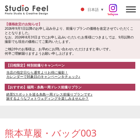
日本語
▼
【価格改定のお知らせ】
2026年9月1日以降のお申し込み分より、前撮りプランの価格を改定させていただくこ
ととなりました。
なお、2026年8月31日までにお申し込みいただいたお客様につきましては、9月以降の
撮影でも現在の価格にてご案内いたします。
ご検討中のお客様は、お早めにお問い合わせいただけますと幸いです。
何卒ご理解賜りますようお願い申し上げます。
【日程限定】特別前撮りキャンペーン
当店の指定日なら通常よりお得に撮影！
カレンダーで対象日のキャンペーンをチェック♪
【おすすめ】福岡 - 糸島一周ドレス前撮りプラン
絶景5スポットを巡る糸島一周ドレス前撮りプランです♪
旅するようなフォトウェディングを楽しみませんか？
熊本草履・バッグ003