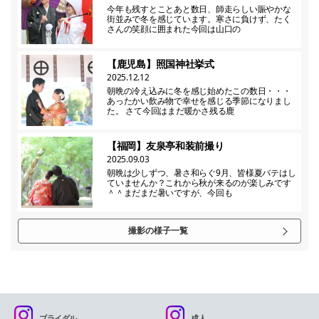
今年も残すとことあと数日、師走らしい賑やかな
街並みで冬を感じています。寒さに負けず、たく
さんの笑顔に囲まれた今回は山口の
【鹿児島】照国神社挙式
2025.12.12
朝晩の冷え込みに冬を感じ始めたこの数日・・・
あったかい飲み物で幸せを感じる季節になりまし
た。 さて今回はまだ暖かさ残る鹿
【福岡】友泉亭和装前撮り
2025.09.03
朝晩は少しずつ、暑さ和らぐ9月、皆様夏バテはし
ていませんか？これから秋が来るのが楽しみです
＾＾まだまだ暑いですが、今回も
撮影の様子一覧
ブライダル
成人