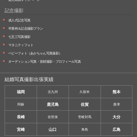
記念撮影
成人式記念写真
卒業袴＆記念撮影プラン
七五三写真撮影
マタニティフォト
ベビーフォト
（あかちゃん写真撮影）
オーディション写真・
宣材撮影・
プロフィール写真
結婚写真撮影出張実績
福岡
熊本
北九州
久留米
鹿児島
佐賀
阿蘇
唐津
長崎
大分
佐世保
壱岐対馬
宮崎
山口
広島
角島