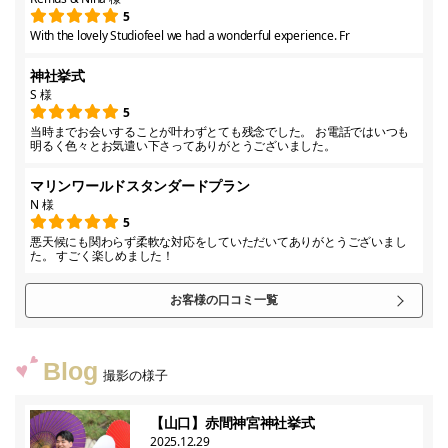
5
With the lovely Studiofeel we had a wonderful experience. Fr
神社挙式
S 様
5
当時までお会いすることが叶わずとても残念でした。 お電話ではいつも
明るく色々とお気遣い下さってありがとうございました。
マリンワールドスタンダードプラン
N 様
5
悪天候にも関わらず柔軟な対応をしていただいてありがとうございまし
た。 すごく楽しめました！
お客様の口コミ一覧
Blog
撮影の様子
【山口】赤間神宮神社挙式
2025.12.29