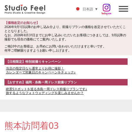
日本語
▼
【価格改定のお知らせ】
2026年9月1日以降のお申し込み分より、前撮りプランの価格を改定させていただくこ
ととなりました。
なお、2026年8月31日までにお申し込みいただいたお客様につきましては、9月以降の
撮影でも現在の価格にてご案内いたします。
ご検討中のお客様は、お早めにお問い合わせいただけますと幸いです。
何卒ご理解賜りますようお願い申し上げます。
【日程限定】特別前撮りキャンペーン
当店の指定日なら通常よりお得に撮影！
カレンダーで対象日のキャンペーンをチェック♪
【おすすめ】福岡 - 糸島一周ドレス前撮りプラン
絶景5スポットを巡る糸島一周ドレス前撮りプランです♪
旅するようなフォトウェディングを楽しみませんか？
熊本訪問着03