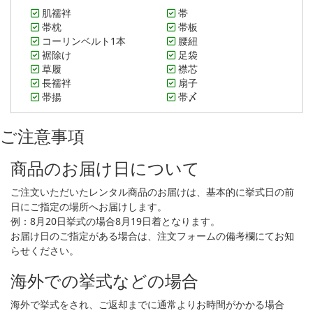
肌襦袢
帯
帯枕
帯板
コーリンベルト1本
腰紐
裾除け
足袋
草履
襟芯
長襦袢
扇子
帯揚
帯〆
ご注意事項
商品のお届け日について
ご注文いただいたレンタル商品のお届けは、基本的に挙式日の前
日にご指定の場所へお届けします。
例：8月20日挙式の場合8月19日着となります。
お届け日のご指定がある場合は、注文フォームの備考欄にてお知
らせください。
海外での挙式などの場合
海外で挙式をされ、ご返却までに通常よりお時間がかかる場合