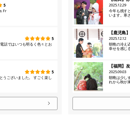
2025.12.29
5
. Fr
今年も残す
います。寒
【鹿児島
2025.12.12
5
お電話ではいつも明るく色々とお
朝晩の冷え
幸せを感じ
【福岡】
2025.09.03
5
とうございました。 すごく楽し
朝晩は少し
れから秋が