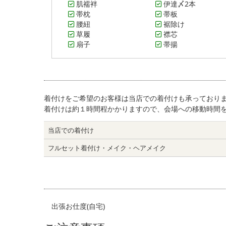
肌襦袢
伊達〆2本
帯枕
帯板
腰紐
裾除け
草履
襟芯
扇子
帯揚
着付けをご希望のお客様は当店での着付けも承っており
着付けは約１時間程かかりますので、会場への移動時間
当店での着付け
フルセット
着付け・メイク・ヘアメイク
出張お仕度(自宅)