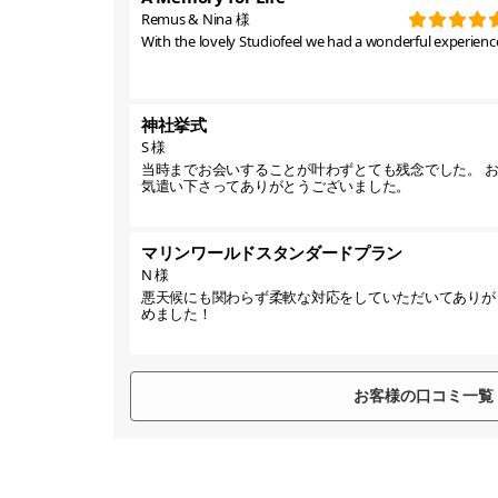
Remus & Nina 様
With the lovely Studiofeel we had a wonderful experience
神社挙式
S 様
当時までお会いすることが叶わずとても残念でした。 
気遣い下さってありがとうございました。
マリンワールドスタンダードプラン
N 様
悪天候にも関わらず柔軟な対応をしていただいてありが
めました！
お客様の口コミ一覧