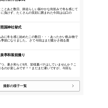
とことあと数日、師走らしい賑やかな街並みで冬を感じて
さに負けず、たくさんの笑顔に囲まれた今回は山口の
】照国神社挙式
込みに冬を感じ始めたこの数日・・・あったかい飲み物で
る季節になりました。 さて今回はまだ暖かさ残る鹿
友泉亭和装前撮り
ずつ、暑さ和らぐ9月、皆様夏バテはしていませんか？こ
来るのが楽しみです＾＾まだまだ暑いですが、今回も
撮影の様子一覧