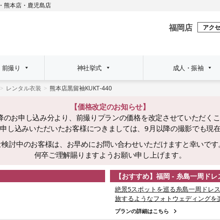
・
熊本店
・
鹿児島店
福岡店
アク
・前撮り
神社挙式
成人・振袖
レンタル衣装
熊本店黒留袖KUKT-440
【価格改定のお知らせ】
日以降のお申し込み分より、前撮りプランの価格を改定させていただく
でにお申し込みいただいたお客様につきましては、9月以降の撮影でも現
ご検討中のお客様は、お早めにお問い合わせいただけますと幸いです
何卒ご理解賜りますようお願い申し上げます。
【おすすめ】福岡 - 糸島一周ド
絶景5スポットを巡る糸島一周ドレス
旅するようなフォトウェディングを
プランの詳細はこちら