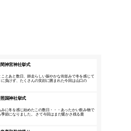
赤間神宮神社挙式
とことあと数日、師走らしい賑やかな街並みで冬を感じて
さに負けず、たくさんの笑顔に囲まれた今回は山口の
】照国神社挙式
込みに冬を感じ始めたこの数日・・・あったかい飲み物で
る季節になりました。 さて今回はまだ暖かさ残る鹿