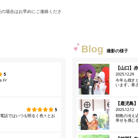
長の場合はお早めにご連絡くださ
Blog
撮影の様子
【山口】
2025.12.29
5
. Fr
今年も残す
います。寒
【鹿児島
2025.12.12
5
お電話ではいつも明るく色々とお
朝晩の冷え
幸せを感じ