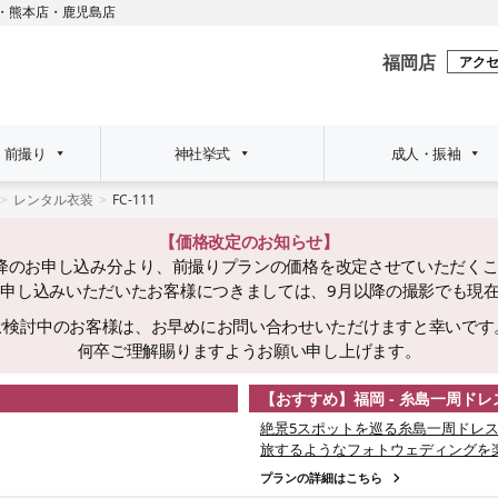
・
熊本店
・
鹿児島店
福岡店
アク
・前撮り
神社挙式
成人・振袖
レンタル衣装
FC-111
【価格改定のお知らせ】
日以降のお申し込み分より、前撮りプランの価格を改定させていただく
でにお申し込みいただいたお客様につきましては、9月以降の撮影でも現
ご検討中のお客様は、お早めにお問い合わせいただけますと幸いです
何卒ご理解賜りますようお願い申し上げます。
【おすすめ】福岡 - 糸島一周ド
絶景5スポットを巡る糸島一周ドレス
旅するようなフォトウェディングを
プランの詳細はこちら