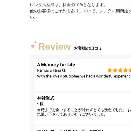
レンタル延滞は、料金の10%となります。
他のお客様のご予約もありますので、レンタル期間延
い。
Review
お客様の口コミ
A Memory for Life
Remus & Nina 様
With the lovely Studiofeel we had a wonderful experience
神社挙式
S 様
当時までお会いすることが叶わずとても残念でした。 
気遣い下さってありがとうございました。