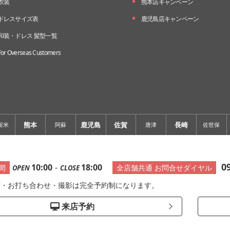
衣装
熊本店キャンペーン
ドレスサイズ表
鹿児島店キャンペーン
和装・ドレス 髪型一覧
For Overseas Customers
熊本
鹿児島
佐賀
長崎
留米
阿蘇
唐津
佐世保
0
10:00
-
18:00
間
全店舗共通 お問合せダイヤル
OPEN
CLOSE
店・お打ち合わせ・撮影は完全予約制になります。
来店予約