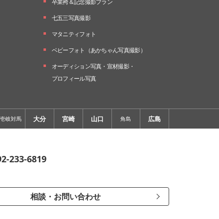
卒業袴＆記念撮影プラン
七五三写真撮影
マタニティフォト
ベビーフォト
（あかちゃん写真撮影）
オーディション写真・
宣材撮影・
プロフィール写真
大分
宮崎
山口
広島
壱岐対馬
角島
92-233-6819
相談・お問い合わせ