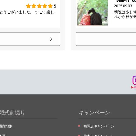
2025.09.03
5
とうございました。 すごく楽し
朝晩は少し
れから秋が
婚式前撮り
キャンペーン
撮影地別
福岡店キャンペーン