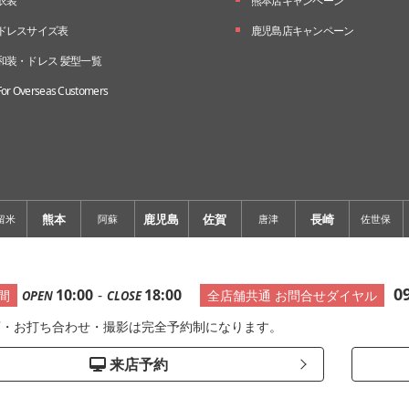
衣装
熊本店キャンペーン
ドレスサイズ表
鹿児島店キャンペーン
和装・ドレス 髪型一覧
For Overseas Customers
熊本
鹿児島
佐賀
長崎
留米
阿蘇
唐津
佐世保
0
10:00
-
18:00
間
全店舗共通 お問合せダイヤル
OPEN
CLOSE
店・お打ち合わせ・撮影は完全予約制になります。
来店予約