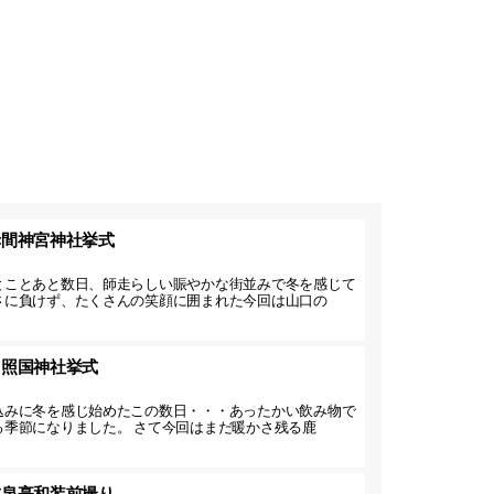
赤間神宮神社挙式
とことあと数日、師走らしい賑やかな街並みで冬を感じて
さに負けず、たくさんの笑顔に囲まれた今回は山口の
】照国神社挙式
込みに冬を感じ始めたこの数日・・・あったかい飲み物で
る季節になりました。 さて今回はまだ暖かさ残る鹿
友泉亭和装前撮り