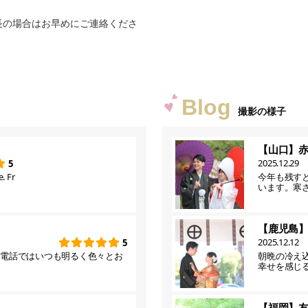
長の場合はお早めにご連絡くださ
Blog
撮影の様子
【山口】
2025.12.29
5
. Fr
今年も残す
います。寒
【鹿児島
2025.12.12
5
お電話ではいつも明るく色々とお
朝晩の冷え
幸せを感じ
【福岡】