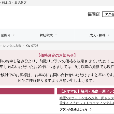
・
熊本店
・
鹿児島店
福岡店
アク
・前撮り
神社挙式
成人・振袖
レンタル衣装
KW-0705
【価格改定のお知らせ】
日以降のお申し込み分より、前撮りプランの価格を改定させていただく
でにお申し込みいただいたお客様につきましては、9月以降の撮影でも現
ご検討中のお客様は、お早めにお問い合わせいただけますと幸いです
何卒ご理解賜りますようお願い申し上げます。
【おすすめ】福岡 - 糸島一周ド
絶景5スポットを巡る糸島一周ドレス
旅するようなフォトウェディングを
プランの詳細はこちら