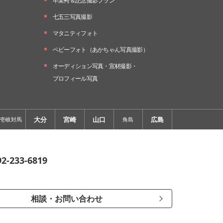
卒業袴＆記念撮影プラン
七五三写真撮影
マタニティフォト
ベビーフォト
（あかちゃん写真撮影）
オーディション写真・
宣材撮影・
プロフィール写真
大分
宮崎
山口
広島
壱岐対馬
角島
92-233-6819
相談・お問い合わせ