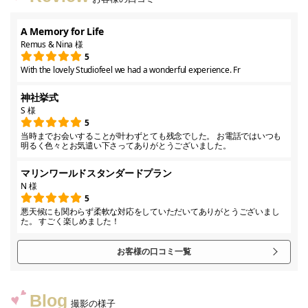
A Memory for Life
Remus & Nina 様
5
With the lovely Studiofeel we had a wonderful experience. Fr
神社挙式
S 様
5
当時までお会いすることが叶わずとても残念でした。 お電話ではいつも
明るく色々とお気遣い下さってありがとうございました。
マリンワールドスタンダードプラン
N 様
5
悪天候にも関わらず柔軟な対応をしていただいてありがとうございまし
た。 すごく楽しめました！
お客様の口コミ一覧
Blog
撮影の様子