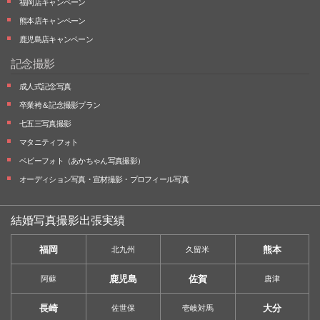
福岡店キャンペーン
熊本店キャンペーン
鹿児島店キャンペーン
記念撮影
成人式記念写真
卒業袴＆記念撮影プラン
七五三写真撮影
マタニティフォト
ベビーフォト
（あかちゃん写真撮影）
オーディション写真・
宣材撮影・
プロフィール写真
結婚写真撮影出張実績
福岡
熊本
北九州
久留米
鹿児島
佐賀
阿蘇
唐津
長崎
大分
佐世保
壱岐対馬