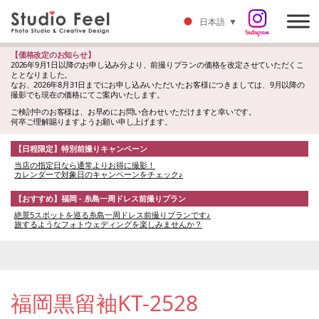
日本語
▼
【価格改定のお知らせ】
2026年9月1日以降のお申し込み分より、前撮りプランの価格を改定させていただくこ
ととなりました。
なお、2026年8月31日までにお申し込みいただいたお客様につきましては、9月以降の
撮影でも現在の価格にてご案内いたします。
ご検討中のお客様は、お早めにお問い合わせいただけますと幸いです。
何卒ご理解賜りますようお願い申し上げます。
【日程限定】特別前撮りキャンペーン
当店の指定日なら通常よりお得に撮影！
カレンダーで対象日のキャンペーンをチェック♪
【おすすめ】福岡 - 糸島一周ドレス前撮りプラン
絶景5スポットを巡る糸島一周ドレス前撮りプランです♪
旅するようなフォトウェディングを楽しみませんか？
福岡黒留袖KT-2528