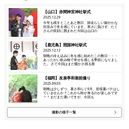
【山口】赤間神宮神社挙式
2025.12.29
今年も残すとことあと数日、師走らしい賑やかな
街並みで冬を感じています。寒さに負けず、たく
さんの笑顔に囲まれた今回は山口の
【鹿児島】照国神社挙式
2025.12.12
朝晩の冷え込みに冬を感じ始めたこの数日・・・
あったかい飲み物で幸せを感じる季節になりまし
た。 さて今回はまだ暖かさ残る鹿
【福岡】友泉亭和装前撮り
2025.09.03
朝晩は少しずつ、暑さ和らぐ9月、皆様夏バテはし
ていませんか？これから秋が来るのが楽しみです
＾＾まだまだ暑いですが、今回も
撮影の様子一覧