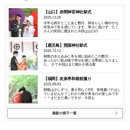
【山口】赤間神宮神社挙式
2025.12.29
今年も残すとことあと数日、師走らしい賑やかな
街並みで冬を感じています。寒さに負けず、たく
さんの笑顔に囲まれた今回は山口の
【鹿児島】照国神社挙式
2025.12.12
朝晩の冷え込みに冬を感じ始めたこの数日・・・
あったかい飲み物で幸せを感じる季節になりまし
た。 さて今回はまだ暖かさ残る鹿
【福岡】友泉亭和装前撮り
2025.09.03
朝晩は少しずつ、暑さ和らぐ9月、皆様夏バテはし
ていませんか？これから秋が来るのが楽しみです
＾＾まだまだ暑いですが、今回も
撮影の様子一覧