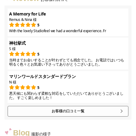
A Memory for Life
Remus & Nina 様
5
With the lovely Studiofeel we had a wonderful experience. Fr
神社挙式
S 様
5
当時までお会いすることが叶わずとても残念でした。 お電話ではいつも
明るく色々とお気遣い下さってありがとうございました。
マリンワールドスタンダードプラン
N 様
5
悪天候にも関わらず柔軟な対応をしていただいてありがとうございまし
た。 すごく楽しめました！
お客様の口コミ一覧
Blog
撮影の様子