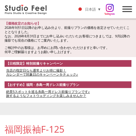
日本語
▼
【価格改定のお知らせ】
2026年9月1日以降のお申し込み分より、前撮りプランの価格を改定させていただくこ
ととなりました。
なお、2026年8月31日までにお申し込みいただいたお客様につきましては、9月以降の
撮影でも現在の価格にてご案内いたします。
ご検討中のお客様は、お早めにお問い合わせいただけますと幸いです。
何卒ご理解賜りますようお願い申し上げます。
【日程限定】特別前撮りキャンペーン
当店の指定日なら通常よりお得に撮影！
カレンダーで対象日のキャンペーンをチェック♪
【おすすめ】福岡 - 糸島一周ドレス前撮りプラン
絶景5スポットを巡る糸島一周ドレス前撮りプランです♪
旅するようなフォトウェディングを楽しみませんか？
福岡振袖F-125