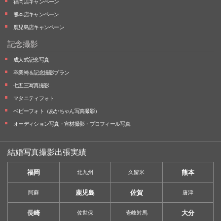
福岡店キャンペーン
熊本店キャンペーン
鹿児島店キャンペーン
記念撮影
成人式記念写真
卒業袴＆記念撮影プラン
七五三写真撮影
マタニティフォト
ベビーフォト
（あかちゃん写真撮影）
オーディション写真・
宣材撮影・
プロフィール写真
結婚写真撮影出張実績
福岡
熊本
北九州
久留米
鹿児島
佐賀
阿蘇
唐津
長崎
大分
佐世保
壱岐対馬