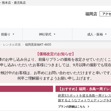
・
熊本店
・
鹿児島店
福岡店
アク
・前撮り
神社挙式
成人・振袖
レンタル衣装
福岡黒留袖KT-4605
【価格改定のお知らせ】
日以降のお申し込み分より、前撮りプランの価格を改定させていただく
でにお申し込みいただいたお客様につきましては、9月以降の撮影でも現
ご検討中のお客様は、お早めにお問い合わせいただけますと幸いです
何卒ご理解賜りますようお願い申し上げます。
【おすすめ】福岡 - 糸島一周ド
絶景5スポットを巡る糸島一周ドレス
旅するようなフォトウェディングを
プランの詳細はこちら