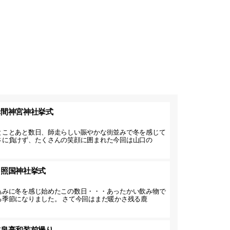
赤間神宮神社挙式
とことあと数日、師走らしい賑やかな街並みで冬を感じて
さに負けず、たくさんの笑顔に囲まれた今回は山口の
】照国神社挙式
込みに冬を感じ始めたこの数日・・・あったかい飲み物で
る季節になりました。 さて今回はまだ暖かさ残る鹿
友泉亭和装前撮り