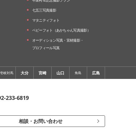
卒業袴＆記念撮影プラン
七五三写真撮影
マタニティフォト
ベビーフォト
（あかちゃん写真撮影）
オーディション写真・
宣材撮影・
プロフィール写真
大分
宮崎
山口
広島
壱岐対馬
角島
92-233-6819
相談・お問い合わせ