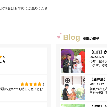
長の場合はお早めにご連絡くださ
Blog
撮影の様子
【山口】
2025.12.29
5
. Fr
今年も残す
います。寒
【鹿児島
2025.12.12
5
お電話ではいつも明るく色々とお
朝晩の冷え
幸せを感じ
【福岡】