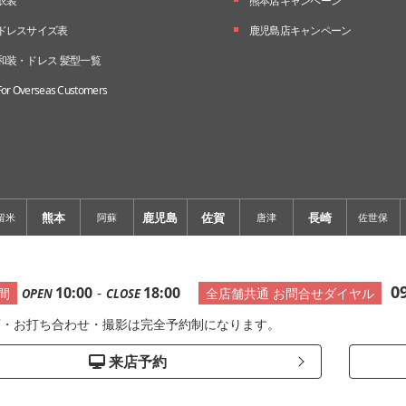
衣装
熊本店キャンペーン
ドレスサイズ表
鹿児島店キャンペーン
和装・ドレス 髪型一覧
For Overseas Customers
熊本
鹿児島
佐賀
長崎
留米
阿蘇
唐津
佐世保
0
10:00
-
18:00
間
全店舗共通 お問合せダイヤル
OPEN
CLOSE
店・お打ち合わせ・撮影は完全予約制になります。
来店予約