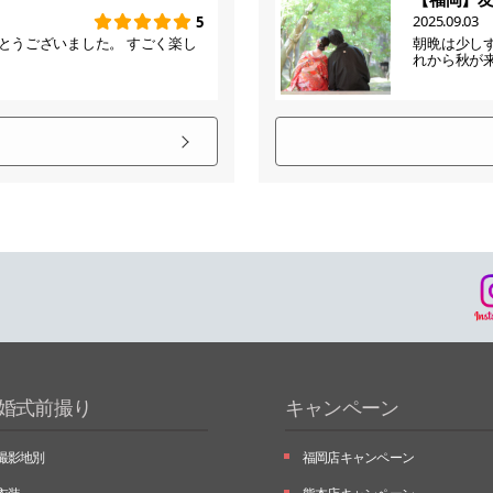
2025.09.03
5
とうございました。 すごく楽し
朝晩は少し
れから秋が
婚式前撮り
キャンペーン
撮影地別
福岡店キャンペーン