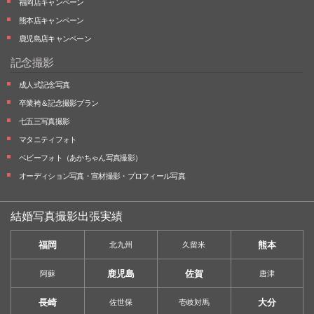
福岡店キャンペーン
熊本店キャンペーン
鹿児島店キャンペーン
記念撮影
成人式記念写真
卒業袴＆記念撮影プラン
七五三写真撮影
マタニティフォト
ベビーフォト
（あかちゃん写真撮影）
オーディション写真・
宣材撮影・
プロフィール写真
結婚写真撮影出張実績
福岡
熊本
北九州
久留米
鹿児島
佐賀
阿蘇
唐津
長崎
大分
佐世保
壱岐対馬