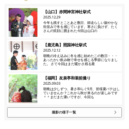
【山口】赤間神宮神社挙式
2025.12.29
今年も残すとことあと数日、師走らしい賑やかな
街並みで冬を感じています。寒さに負けず、たく
さんの笑顔に囲まれた今回は山口の
【鹿児島】照国神社挙式
2025.12.12
朝晩の冷え込みに冬を感じ始めたこの数日・・・
あったかい飲み物で幸せを感じる季節になりまし
た。 さて今回はまだ暖かさ残る鹿
【福岡】友泉亭和装前撮り
2025.09.03
朝晩は少しずつ、暑さ和らぐ9月、皆様夏バテはし
ていませんか？これから秋が来るのが楽しみです
＾＾まだまだ暑いですが、今回も
撮影の様子一覧