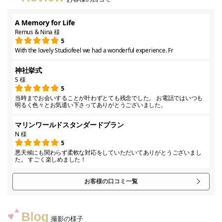
A Memory for Life
Remus & Nina 様
5
With the lovely Studiofeel we had a wonderful experience. Fr
神社挙式
S 様
5
当時までお会いすることが叶わずとても残念でした。 お電話ではいつも
明るく色々とお気遣い下さってありがとうございました。
マリンワールドスタンダードプラン
N 様
5
悪天候にも関わらず柔軟な対応をしていただいてありがとうございまし
た。 すごく楽しめました！
お客様の口コミ一覧
Blog
撮影の様子