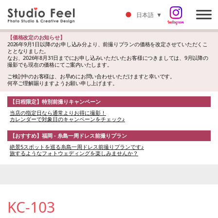
日本語
▼
【価格改定のお知らせ】
2026年9月1日以降のお申し込み分より、前撮りプランの価格を改定させていただくこ
ととなりました。
なお、2026年8月31日までにお申し込みいただいたお客様につきましては、9月以降の
撮影でも現在の価格にてご案内いたします。
ご検討中のお客様は、お早めにお問い合わせいただけますと幸いです。
何卒ご理解賜りますようお願い申し上げます。
【日程限定】特別前撮りキャンペーン
当店の指定日なら通常よりお得に撮影！
カレンダーで対象日のキャンペーンをチェック♪
【おすすめ】福岡 - 糸島一周ドレス前撮りプラン
絶景5スポットを巡る糸島一周ドレス前撮りプランです♪
旅するようなフォトウェディングを楽しみませんか？
KC-103