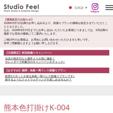
日本語
▼
【価格改定のお知らせ】
2026年9月1日以降のお申し込み分より、前撮りプランの価格を改定させていただくこ
ととなりました。
なお、2026年8月31日までにお申し込みいただいたお客様につきましては、9月以降の
撮影でも現在の価格にてご案内いたします。
ご検討中のお客様は、お早めにお問い合わせいただけますと幸いです。
何卒ご理解賜りますようお願い申し上げます。
【日程限定】特別前撮りキャンペーン
当店の指定日なら通常よりお得に撮影！
カレンダーで対象日のキャンペーンをチェック♪
【おすすめ】福岡 - 糸島一周ドレス前撮りプラン
絶景5スポットを巡る糸島一周ドレス前撮りプランです♪
旅するようなフォトウェディングを楽しみませんか？
熊本色打掛けK-004