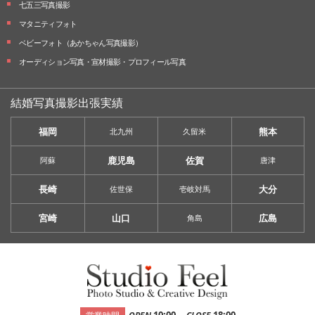
七五三写真撮影
マタニティフォト
ベビーフォト
（あかちゃん写真撮影）
オーディション写真・
宣材撮影・
プロフィール写真
結婚写真撮影出張実績
福岡
熊本
北九州
久留米
鹿児島
佐賀
阿蘇
唐津
長崎
大分
佐世保
壱岐対馬
宮崎
山口
広島
角島
-
10:00
18:00