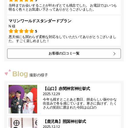
当時までお会いすることが叶わずとても残念でした。 お電話ではいつも
明るく色々とお気遣い下さってありがとうございました。
マリンワールドスタンダードプラン
N 様
5
悪天候にも関わらず柔軟な対応をしていただいてありがとうございまし
た。 すごく楽しめました！
お客様の口コミ一覧
Blog
撮影の様子
【山口】赤間神宮神社挙式
2025.12.29
今年も残すとことあと数日、師走らしい賑やかな
街並みで冬を感じています。寒さに負けず、たく
さんの笑顔に囲まれた今回は山口の
【鹿児島】照国神社挙式
2025.12.12