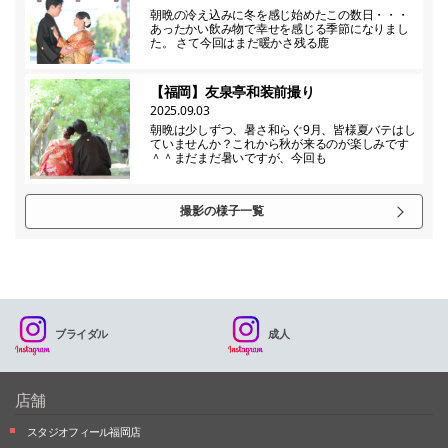
朝晩の冷え込みに冬を感じ始めたこの数日・・・
あったかい飲み物で幸せを感じる季節になりまし
た。 さて今回はまだ暖かさ残る鹿
【福岡】友泉亭和装前撮り
2025.09.03
朝晩は少しずつ、暑さ和らぐ9月、皆様夏バテはし
ていませんか？これから秋が来るのが楽しみです
＾＾まだまだ暑いですが、今回も
撮影の様子一覧
ブライダル
成人
店舗
スタジオフィール福岡店