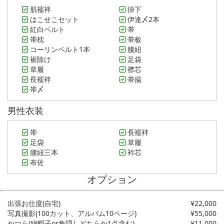
肌襦袢
掛下
はこせこセット
伊達〆2本
紅白ベルト
帯
帯枕
帯板
コーリンベルト1本
腰紐
裾除け
足袋
草履
襟芯
長襦袢
帯揚
帯〆
男性衣装
帯
長襦袢
足袋
草履
腰紐三本
衿芯
布佐
オプション
出張お仕度(自宅)
¥22,000
写真撮影(100カット、アルバム10ページ)
¥55,000
かつら(綿帽子or角隠しどちらか1点含む)
¥11,000