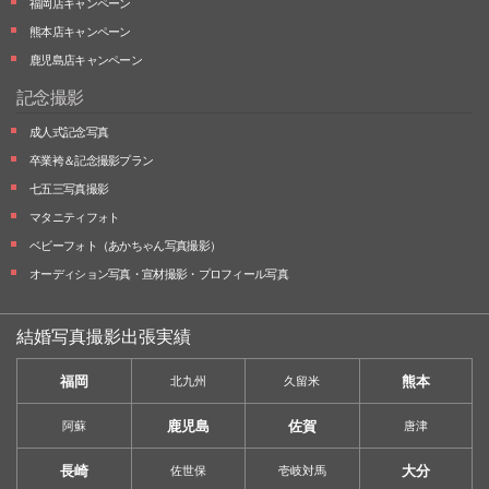
福岡店キャンペーン
熊本店キャンペーン
鹿児島店キャンペーン
記念撮影
成人式記念写真
卒業袴＆記念撮影プラン
七五三写真撮影
マタニティフォト
ベビーフォト
（あかちゃん写真撮影）
オーディション写真・
宣材撮影・
プロフィール写真
結婚写真撮影出張実績
福岡
熊本
北九州
久留米
鹿児島
佐賀
阿蘇
唐津
長崎
大分
佐世保
壱岐対馬