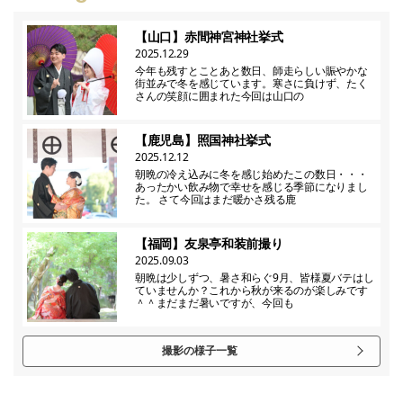
【山口】赤間神宮神社挙式
2025.12.29
今年も残すとことあと数日、師走らしい賑やかな
街並みで冬を感じています。寒さに負けず、たく
さんの笑顔に囲まれた今回は山口の
【鹿児島】照国神社挙式
2025.12.12
朝晩の冷え込みに冬を感じ始めたこの数日・・・
あったかい飲み物で幸せを感じる季節になりまし
た。 さて今回はまだ暖かさ残る鹿
【福岡】友泉亭和装前撮り
2025.09.03
朝晩は少しずつ、暑さ和らぐ9月、皆様夏バテはし
ていませんか？これから秋が来るのが楽しみです
＾＾まだまだ暑いですが、今回も
撮影の様子一覧