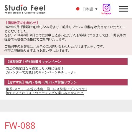
日本語
▼
【価格改定のお知らせ】
2026年9月1日以降のお申し込み分より、前撮りプランの価格を改定させていただくこ
ととなりました。
なお、2026年8月31日までにお申し込みいただいたお客様につきましては、9月以降の
撮影でも現在の価格にてご案内いたします。
ご検討中のお客様は、お早めにお問い合わせいただけますと幸いです。
何卒ご理解賜りますようお願い申し上げます。
【日程限定】特別前撮りキャンペーン
当店の指定日なら通常よりお得に撮影！
カレンダーで対象日のキャンペーンをチェック♪
【おすすめ】福岡 - 糸島一周ドレス前撮りプラン
絶景5スポットを巡る糸島一周ドレス前撮りプランです♪
旅するようなフォトウェディングを楽しみませんか？
FW-088