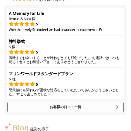
A Memory for Life
Remus & Nina 様
5
With the lovely Studiofeel we had a wonderful experience. Fr
神社挙式
S 様
5
当時までお会いすることが叶わずとても残念でした。 お電話ではいつも
明るく色々とお気遣い下さってありがとうございました。
マリンワールドスタンダードプラン
N 様
5
悪天候にも関わらず柔軟な対応をしていただいてありがとうございまし
た。 すごく楽しめました！
お客様の口コミ一覧
Blog
撮影の様子