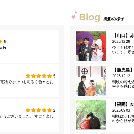
Blog
撮影の様子
【山口】
2025.12.29
5
. Fr
今年も残す
います。寒
【鹿児島
2025.12.12
5
お電話ではいつも明るく色々とお
朝晩の冷え
幸せを感じ
【福岡】
2025.09.03
5
とうございました。 すごく楽し
朝晩は少し
れから秋が