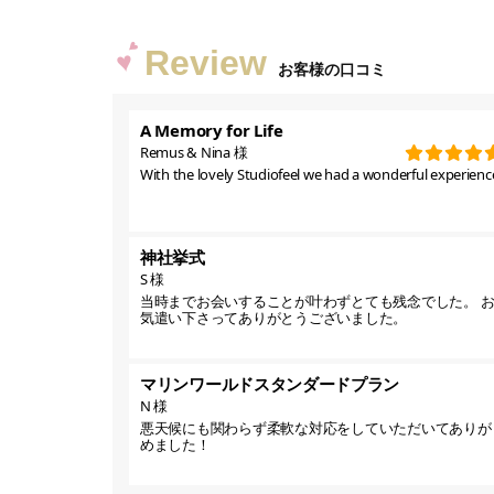
Review
お客様の口コミ
A Memory for Life
Remus & Nina 様
With the lovely Studiofeel we had a wonderful experience
神社挙式
S 様
当時までお会いすることが叶わずとても残念でした。 
気遣い下さってありがとうございました。
マリンワールドスタンダードプラン
N 様
悪天候にも関わらず柔軟な対応をしていただいてありが
めました！