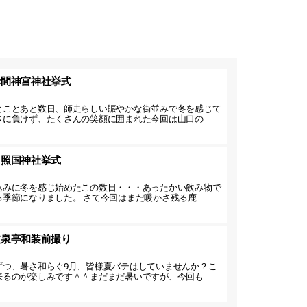
赤間神宮神社挙式
とことあと数日、師走らしい賑やかな街並みで冬を感じて
さに負けず、たくさんの笑顔に囲まれた今回は山口の
】照国神社挙式
込みに冬を感じ始めたこの数日・・・あったかい飲み物で
る季節になりました。 さて今回はまだ暖かさ残る鹿
友泉亭和装前撮り
ずつ、暑さ和らぐ9月、皆様夏バテはしていませんか？こ
来るのが楽しみです＾＾まだまだ暑いですが、今回も