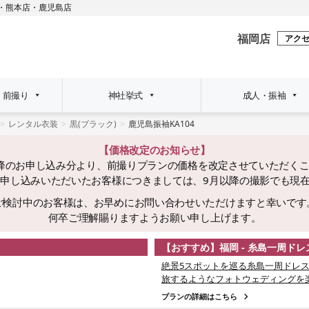
・
熊本店
・
鹿児島店
福岡店
アク
・前撮り
神社挙式
成人・振袖
レンタル衣装
黒(ブラック)
鹿児島振袖KA104
【価格改定のお知らせ】
日以降のお申し込み分より、前撮りプランの価格を改定させていただく
でにお申し込みいただいたお客様につきましては、9月以降の撮影でも現
ご検討中のお客様は、お早めにお問い合わせいただけますと幸いです
何卒ご理解賜りますようお願い申し上げます。
【おすすめ】福岡 - 糸島一周ド
絶景5スポットを巡る糸島一周ドレス
旅するようなフォトウェディングを
プランの詳細はこちら