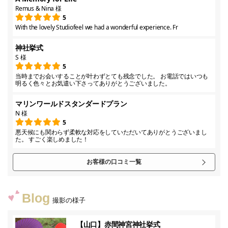
Remus & Nina 様
5
With the lovely Studiofeel we had a wonderful experience. Fr
神社挙式
S 様
5
当時までお会いすることが叶わずとても残念でした。 お電話ではいつも
明るく色々とお気遣い下さってありがとうございました。
マリンワールドスタンダードプラン
N 様
5
悪天候にも関わらず柔軟な対応をしていただいてありがとうございまし
た。 すごく楽しめました！
お客様の口コミ一覧
Blog
撮影の様子
【山口】赤間神宮神社挙式