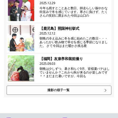
2025.12.29
今年も残すとことあと数日、師走らしい賑やかな
街並みで冬を感じています。寒さに負けず、たく
さんの笑顔に囲まれた今回は山口の
【鹿児島】照国神社挙式
2025.12.12
朝晩の冷え込みに冬を感じ始めたこの数日・・・
あったかい飲み物で幸せを感じる季節になりまし
た。 さて今回はまだ暖かさ残る鹿
【福岡】友泉亭和装前撮り
2025.09.03
朝晩は少しずつ、暑さ和らぐ9月、皆様夏バテはし
ていませんか？これから秋が来るのが楽しみです
＾＾まだまだ暑いですが、今回も
撮影の様子一覧