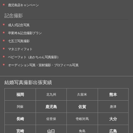
鹿児島店キャンペーン
記念撮影
成人式記念写真
卒業袴＆記念撮影プラン
七五三写真撮影
マタニティフォト
ベビーフォト
（あかちゃん写真撮影）
オーディション写真・
宣材撮影・
プロフィール写真
結婚写真撮影出張実績
福岡
熊本
北九州
久留米
鹿児島
佐賀
阿蘇
唐津
長崎
大分
佐世保
壱岐対馬
宮崎
山口
広島
角島