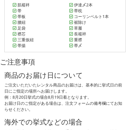
肌襦袢
伊達〆2本
帯
帯枕
帯板
コーリンベルト1本
腰紐
裾除け
足袋
草履
襟芯
長襦袢
三重仮紐
重襟
帯揚
帯〆
ご注意事項
商品のお届け日について
ご注文いただいたレンタル商品のお届けは、基本的に挙式日の前
日にご指定の場所へお届けします。
例：8月20日挙式の場合8月19日着となります。
お届け日のご指定がある場合は、注文フォームの備考欄にてお知
らせください。
海外での挙式などの場合