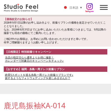
日本語
▼
【価格改定のお知らせ】
2026年9月1日以降のお申し込み分より、前撮りプランの価格を改定させていただくこ
ととなりました。
なお、2026年8月31日までにお申し込みいただいたお客様につきましては、9月以降の
撮影でも現在の価格にてご案内いたします。
ご検討中のお客様は、お早めにお問い合わせいただけますと幸いです。
何卒ご理解賜りますようお願い申し上げます。
【日程限定】特別前撮りキャンペーン
当店の指定日なら通常よりお得に撮影！
カレンダーで対象日のキャンペーンをチェック♪
【おすすめ】福岡 - 糸島一周ドレス前撮りプラン
絶景5スポットを巡る糸島一周ドレス前撮りプランです♪
旅するようなフォトウェディングを楽しみませんか？
鹿児島振袖KA-014