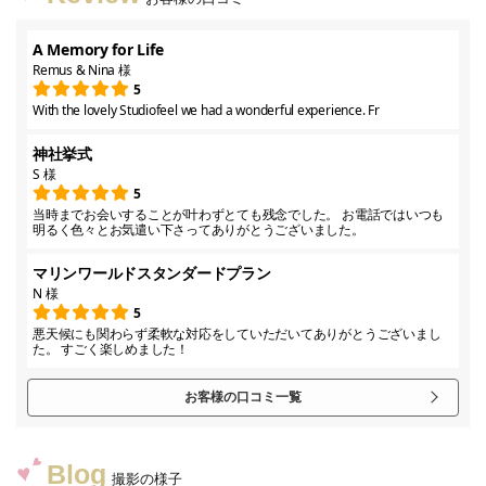
A Memory for Life
Remus & Nina 様
5
With the lovely Studiofeel we had a wonderful experience. Fr
神社挙式
S 様
5
当時までお会いすることが叶わずとても残念でした。 お電話ではいつも
明るく色々とお気遣い下さってありがとうございました。
マリンワールドスタンダードプラン
N 様
5
悪天候にも関わらず柔軟な対応をしていただいてありがとうございまし
た。 すごく楽しめました！
お客様の口コミ一覧
Blog
撮影の様子