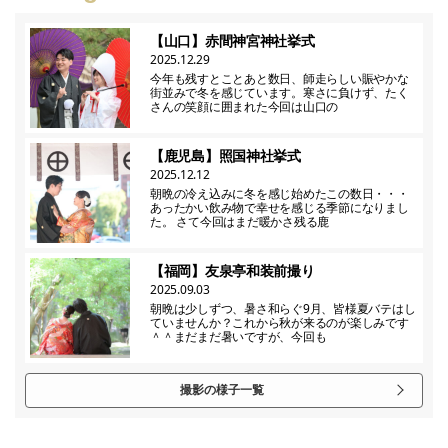
【山口】赤間神宮神社挙式
2025.12.29
今年も残すとことあと数日、師走らしい賑やかな
街並みで冬を感じています。寒さに負けず、たく
さんの笑顔に囲まれた今回は山口の
【鹿児島】照国神社挙式
2025.12.12
朝晩の冷え込みに冬を感じ始めたこの数日・・・
あったかい飲み物で幸せを感じる季節になりまし
た。 さて今回はまだ暖かさ残る鹿
【福岡】友泉亭和装前撮り
2025.09.03
朝晩は少しずつ、暑さ和らぐ9月、皆様夏バテはし
ていませんか？これから秋が来るのが楽しみです
＾＾まだまだ暑いですが、今回も
撮影の様子一覧