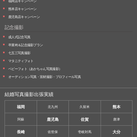
福岡店キャンペーン
熊本店キャンペーン
鹿児島店キャンペーン
記念撮影
成人式記念写真
卒業袴＆記念撮影プラン
七五三写真撮影
マタニティフォト
ベビーフォト
（あかちゃん写真撮影）
オーディション写真・
宣材撮影・
プロフィール写真
結婚写真撮影出張実績
福岡
熊本
北九州
久留米
鹿児島
佐賀
阿蘇
唐津
長崎
大分
佐世保
壱岐対馬